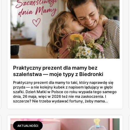
Praktyczny prezent dla mamy bez
szaleństwa — moje typy z Biedronki
Praktyczny prezent dla mamy to taki, który naprawdę się
przyda — a nie kolejny kubek z napisem lądujący w głębi
szafki. Dzień Matki w Polsce co roku wypada tego samego
dnia, 26 maja, więc w 2026 też nie ma zaskoczenia. I
szczerze? Nie trzeba wydawać fortuny, żeby mama
poczuła się zauważona. Przejrzałam gazetkę Biedronki
ważną od 21 do 30 maja i wynotowałam to, co sama
wrzuciłabym do koszyka bez wahania: kosmetyki, perfumy
i drobiazgi, które kobiety faktycznie zużywają. Ceny
zaczynają się od kilkunastu złotych, a efekt bywa lepszy
AKTUALNOŚCI
niż niejeden droższy zestaw.