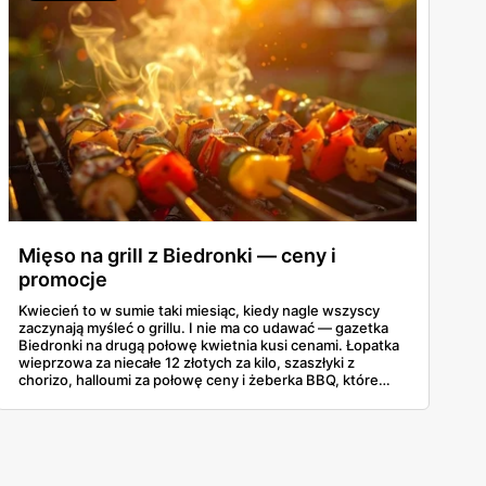
Mięso na grill z Biedronki — ceny i
promocje
Kwiecień to w sumie taki miesiąc, kiedy nagle wszyscy
zaczynają myśleć o grillu. I nie ma co udawać — gazetka
Biedronki na drugą połowę kwietnia kusi cenami. Łopatka
wieprzowa za niecałe 12 złotych za kilo, szaszłyki z
chorizo, halloumi za połowę ceny i żeberka BBQ, które
same się proszą o węgiel. Poniżej najciekawsze promocje
grillowe z oferty 16-30 kwietnia, żeby nie trzeba było
przekopywać się przez całą gazetkę.