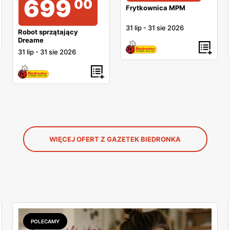
699
00
Frytkownica MPM
31 lip
-
31 sie 2026
Robot sprzątający
Dreame
31 lip
-
31 sie 2026
WIĘCEJ OFERT Z GAZETEK BIEDRONKA
POLECAMY