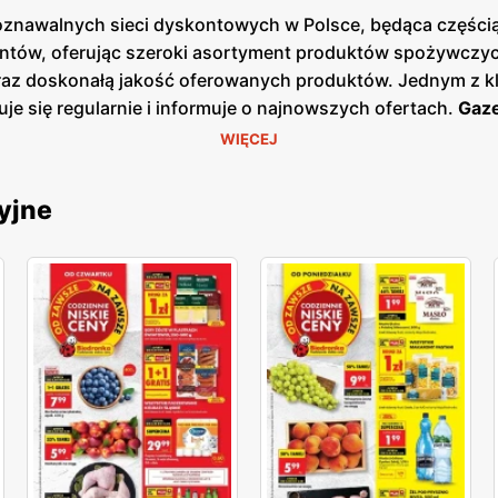
poznawalnych sieci dyskontowych w Polsce, będąca częścią 
ntów, oferując szeroki asortyment produktów spożywczych
oraz doskonałą jakość oferowanych produktów. Jednym z k
uje się regularnie i informuje o najnowszych ofertach.
Gaze
ezonowe wyprzedaże, dzięki czemu klienci mogą planować s
WIĘCEJ
ej w sklepach, jak i online, co umożliwia łatwy dostęp d
łatwia oszczędne zakupy. Sieć kładzie duży nacisk na loka
yjne
dostawców. Dzięki temu klienci mogą liczyć na świeże, wys
, wprowadzając nowe marki własne oraz produkty ekologicz
obecna w całej Polsce, z ponad 3000 placówek, co sprawia
, jak i mniejszych miejscowościach, co pozwala na wygod
ię na zadowolenie i lojalność klientów. Biedronka pozost
ientów, wprowadzając nowe produkty i udoskonalając istni
ścią, a każdy klient może liczyć na wyjątkowe oferty i do