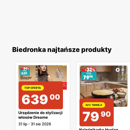
Biedronka najtańsze produkty
TOP OFERTA
639
00
32% TANIEJ!
79
90
Urządzenie do stylizacji
włosów Dreame
31 lip
-
31 sie 2026
Naleśnikarka Huslog