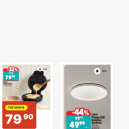
TOP OFERTA
79
90