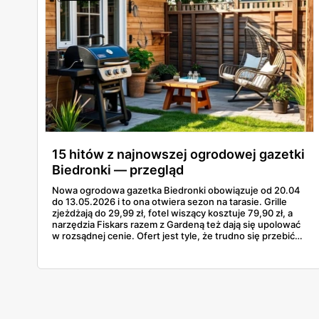
15 hitów z najnowszej ogrodowej gazetki
Biedronki — przegląd
Nowa ogrodowa gazetka Biedronki obowiązuje od 20.04
do 13.05.2026 i to ona otwiera sezon na tarasie. Grille
zjeżdżają do 29,99 zł, fotel wiszący kosztuje 79,90 zł, a
narzędzia Fiskars razem z Gardeną też dają się upolować
w rozsądnej cenie. Ofert jest tyle, że trudno się przebić
przez wszystkie strony bez ściągi. Poniżej 15
najciekawszych pozycji z tej odsłony — od najtańszego
grilla węglowego po gazowego Landmanna za 1199 zł. W
grze są grille, meble, lampy solarne, narzędzia i akcesoria
do nawadniania.