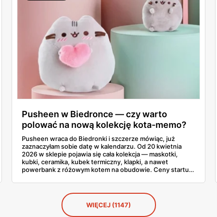
Pusheen w Biedronce — czy warto
polować na nową kolekcję kota-memo?
Pusheen wraca do Biedronki i szczerze mówiąc, już
zaznaczyłam sobie datę w kalendarzu. Od 20 kwietnia
2026 w sklepie pojawia się cała kolekcja — maskotki,
kubki, ceramika, kubek termiczny, klapki, a nawet
powerbank z różowym kotem na obudowie. Ceny startują
od 2,99 zł za karteczki samoprzylepne i idą do 79,90 zł za
największą maskotkę. Sprawdziłam całą gazetkę stronę
po stronie, policzyłam produkty i porównałam ceny ze
Smykiem. Powiem szczerze, co warto łapać w pierwszej
WIĘCEJ (1147)
kolejności, a co zostawić na później.