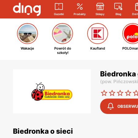
Gazetki
Produkty
Sklepy
Blog
Dni 
Wakacje
Powrót do
Kaufland
POLOmar
szkoły!
Biedronka 
(
pow. Pińczowsk
OBSERWU
Biedronka o sieci