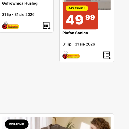
Gofrownica Huslog
44% TANIEJ!
49
31 lip
-
31 sie 2026
99
Plafon Sanico
31 lip
-
31 sie 2026
PORADNIK