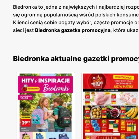
Biedronka to jedna z największych i najbardziej roz
się ogromną popularnością wśród polskich konsume
Klienci cenią sobie bogaty wybór, częste promocje 
sieci jest
Biedronka gazetka promocyjna
, która ukaz
prezentuje aktualne promocje, specjalne oferty i s
cenowych. Są one dostępne zarówno w formie papierow
szybki przegląd najciekawszych ofert tygodnia, co u
Biedronka aktualne gazetki promoc
szeroki wybór produktów pochodzących od rodzimych 
oczekiwania. Sieć nieustannie rozwija swoją ofertę
zdrowym trybem życia. Sieć sklepów Biedronka jest 
Sklepy są zlokalizowane zarówno w dużych miastach
jakość obsługi oraz komfort zakupów, co przekłada s
nieustannie dostosowuje swoją ofertę do potrzeb kl
cenową. To miejsce, gdzie zakupy stają się przyjemno