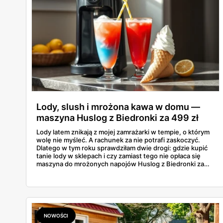
Lody, slush i mrożona kawa w domu —
maszyna Huslog z Biedronki za 499 zł
Lody latem znikają z mojej zamrażarki w tempie, o którym
wolę nie myśleć. A rachunek za nie potrafi zaskoczyć.
Dlatego w tym roku sprawdziłam dwie drogi: gdzie kupić
tanie lody w sklepach i czy zamiast tego nie opłaca się
maszyna do mrożonych napojów Huslog z Biedronki za
499 zł. Jedno urządzenie obiecuje lody, slush i mrożoną
kawę w domu, bez wychodzenia po nie do sklepu.
Postanowiłam policzyć, kiedy naprawdę się to zwraca.
NOWOŚCI