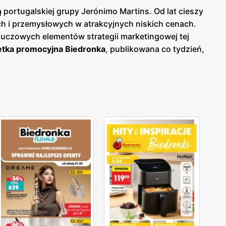
portugalskiej grupy Jerónimo Martins. Od lat cieszy
 i przemysłowych w atrakcyjnych niskich cenach.
luczowych elementów strategii marketingowej tej
tka promocyjna Biedronka
, publikowana co tydzień,
woje zakupy i korzystać z wyjątkowych okazji
o bieżących ofert.
Biedronka gazetka
pozwala na
lność i wspiera polskich producentów, oferując
okiej jakości produkty, które spełniają ich
ne, które odpowiadają na rosnące zainteresowanie
, że jest łatwo dostępna dla milionów konsumentów.
ne zakupy blisko domu. Firma stawia na wysoką
aje jednym z ulubionych miejsc zakupów Polaków. Sieć
ejące, aby zapewnić najwyższą jakość i atrakcyjność
skonałą obsługę.