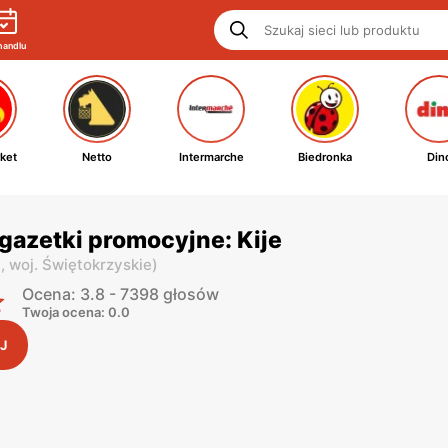
handlu
ket
Netto
Intermarche
Biedronka
Din
gazetki promocyjne: Kije
i,
woj. Świętokrzyskie
)
Ocena: 3.8 - 7398 głosów
Twoja ocena: 0.0
J