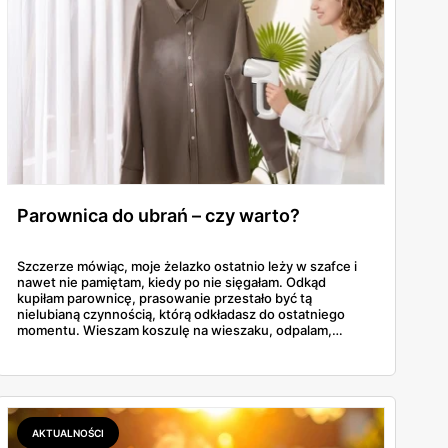
Parownica do ubrań – czy warto?
Szczerze mówiąc, moje żelazko ostatnio leży w szafce i
nawet nie pamiętam, kiedy po nie sięgałam. Odkąd
kupiłam parownicę, prasowanie przestało być tą
nielubianą czynnością, którą odkładasz do ostatniego
momentu. Wieszam koszulę na wieszaku, odpalam,
przejeżdżam parą – gotowe w dwie minuty. No i tu
zaczyna się problem, bo parownic jest na rynku
zatrzęsienie, a nie każda robi to, co obiecuje producent.
AKTUALNOŚCI