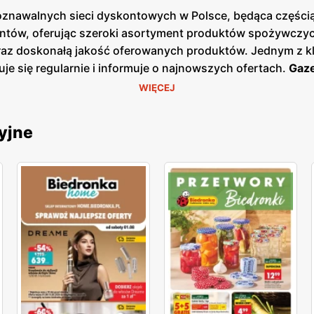
poznawalnych sieci dyskontowych w Polsce, będąca częścią 
ntów, oferując szeroki asortyment produktów spożywczych
oraz doskonałą jakość oferowanych produktów. Jednym z k
uje się regularnie i informuje o najnowszych ofertach.
Gaze
ezonowe wyprzedaże, dzięki czemu klienci mogą planować s
WIĘCEJ
ej w sklepach, jak i online, co umożliwia łatwy dostęp d
łatwia oszczędne zakupy. Sieć kładzie duży nacisk na loka
yjne
dostawców. Dzięki temu klienci mogą liczyć na świeże, wys
, wprowadzając nowe marki własne oraz produkty ekologicz
obecna w całej Polsce, z ponad 3000 placówek, co sprawia
, jak i mniejszych miejscowościach, co pozwala na wygod
ię na zadowolenie i lojalność klientów. Biedronka pozost
ientów, wprowadzając nowe produkty i udoskonalając istni
ścią, a każdy klient może liczyć na wyjątkowe oferty i do