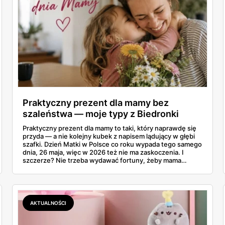
Praktyczny prezent dla mamy bez
szaleństwa — moje typy z Biedronki
Praktyczny prezent dla mamy to taki, który naprawdę się
przyda — a nie kolejny kubek z napisem lądujący w głębi
szafki. Dzień Matki w Polsce co roku wypada tego samego
dnia, 26 maja, więc w 2026 też nie ma zaskoczenia. I
szczerze? Nie trzeba wydawać fortuny, żeby mama
poczuła się zauważona. Przejrzałam gazetkę Biedronki
ważną od 21 do 30 maja i wynotowałam to, co sama
wrzuciłabym do koszyka bez wahania: kosmetyki, perfumy
i drobiazgi, które kobiety faktycznie zużywają. Ceny
zaczynają się od kilkunastu złotych, a efekt bywa lepszy
AKTUALNOŚCI
niż niejeden droższy zestaw.