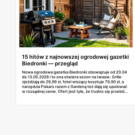
15 hitów z najnowszej ogrodowej gazetki
Biedronki — przegląd
Nowa ogrodowa gazetka Biedronki obowiązuje od 20.04
do 13.05.2026 i to ona otwiera sezon na tarasie. Grille
zjeżdżają do 29,99 zł, fotel wiszący kosztuje 79,90 zł, a
narzędzia Fiskars razem z Gardeną też dają się upolować
w rozsądnej cenie. Ofert jest tyle, że trudno się przebić
przez wszystkie strony bez ściągi. Poniżej 15
najciekawszych pozycji z tej odsłony — od najtańszego
grilla węglowego po gazowego Landmanna za 1199 zł. W
grze są grille, meble, lampy solarne, narzędzia i akcesoria
do nawadniania.