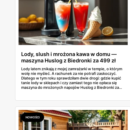
Lody, slush i mrożona kawa w domu —
maszyna Huslog z Biedronki za 499 zł
Lody latem znikają z mojej zamrażarki w tempie, o którym
wolę nie myśleć. A rachunek za nie potrafi zaskoczyć.
Dlatego w tym roku sprawdziłam dwie drogi: gdzie kupić
tanie lody w sklepach i czy zamiast tego nie opłaca się
maszyna do mrożonych napojów Huslog z Biedronki za
499 zł. Jedno urządzenie obiecuje lody, slush i mrożoną
kawę w domu, bez wychodzenia po nie do sklepu.
Postanowiłam policzyć, kiedy naprawdę się to zwraca.
NOWOŚCI