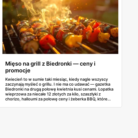
Mięso na grill z Biedronki — ceny i
promocje
Kwiecień to w sumie taki miesiąc, kiedy nagle wszyscy
zaczynają myśleć o grillu. I nie ma co udawać — gazetka
Biedronki na drugą połowę kwietnia kusi cenami. Łopatka
wieprzowa za niecałe 12 złotych za kilo, szaszłyki z
chorizo, halloumi za połowę ceny i żeberka BBQ, które
same się proszą o węgiel. Poniżej najciekawsze promocje
grillowe z oferty 16-30 kwietnia, żeby nie trzeba było
przekopywać się przez całą gazetkę.