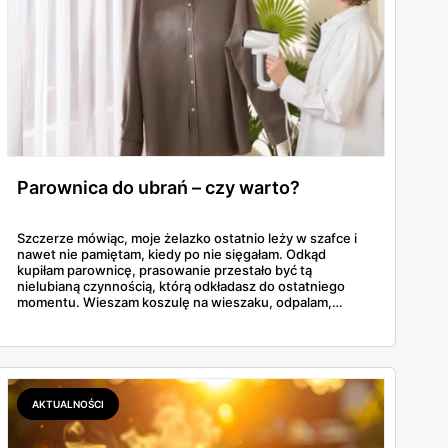
Parownica do ubrań – czy warto?
Szczerze mówiąc, moje żelazko ostatnio leży w szafce i
nawet nie pamiętam, kiedy po nie sięgałam. Odkąd
kupiłam parownicę, prasowanie przestało być tą
nielubianą czynnością, którą odkładasz do ostatniego
momentu. Wieszam koszulę na wieszaku, odpalam,
przejeżdżam parą – gotowe w dwie minuty. No i tu
zaczyna się problem, bo parownic jest na rynku
zatrzęsienie, a nie każda robi to, co obiecuje producent.
AKTUALNOŚCI