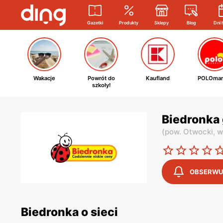
Gazetki
Produkty
Sklepy
Blog
Dni 
Wakacje
Powrót do
Kaufland
POLOmar
szkoły!
Biedronka
(
pow. Otwocki,
w
OBSERWU
Biedronka o sieci