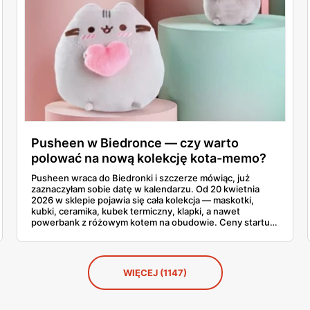
Pusheen w Biedronce — czy warto
polować na nową kolekcję kota-memo?
Pusheen wraca do Biedronki i szczerze mówiąc, już
zaznaczyłam sobie datę w kalendarzu. Od 20 kwietnia
2026 w sklepie pojawia się cała kolekcja — maskotki,
kubki, ceramika, kubek termiczny, klapki, a nawet
powerbank z różowym kotem na obudowie. Ceny startują
od 2,99 zł za karteczki samoprzylepne i idą do 79,90 zł za
największą maskotkę. Sprawdziłam całą gazetkę stronę
po stronie, policzyłam produkty i porównałam ceny ze
Smykiem. Powiem szczerze, co warto łapać w pierwszej
WIĘCEJ (1147)
kolejności, a co zostawić na później.