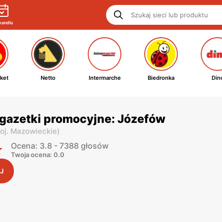
handlu
ket
Netto
Intermarche
Biedronka
Din
 gazetki promocyjne: Józefów
oj. Mazowieckie
)
Ocena: 3.8 - 7388 głosów
Twoja ocena: 0.0
J