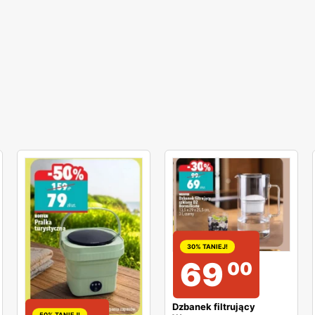
30% TANIEJ!
69
00
Dzbanek filtrujący
50% TANIEJ!