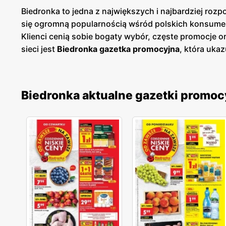
Biedronka to jedna z największych i najbardziej roz
się ogromną popularnością wśród polskich konsume
Klienci cenią sobie bogaty wybór, częste promocje 
sieci jest
Biedronka gazetka promocyjna
, która ukaz
prezentuje aktualne promocje, specjalne oferty i s
cenowych. Są one dostępne zarówno w formie papierow
szybki przegląd najciekawszych ofert tygodnia, co u
Biedronka aktualne gazetki promoc
szeroki wybór produktów pochodzących od rodzimych 
oczekiwania. Sieć nieustannie rozwija swoją ofertę
zdrowym trybem życia. Sieć sklepów Biedronka jest 
Sklepy są zlokalizowane zarówno w dużych miastach
jakość obsługi oraz komfort zakupów, co przekłada s
nieustannie dostosowuje swoją ofertę do potrzeb kl
cenową. To miejsce, gdzie zakupy stają się przyjemno