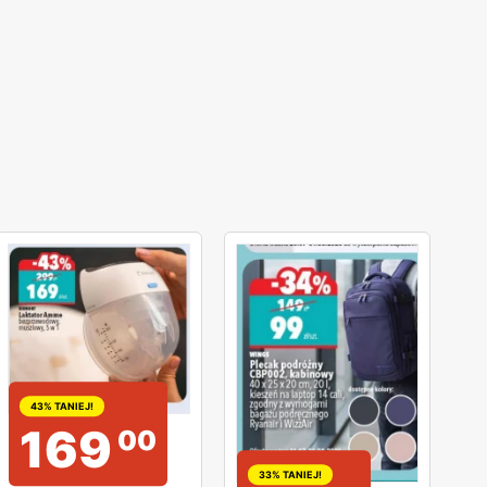
43% TANIEJ!
169
00
33% TANIEJ!