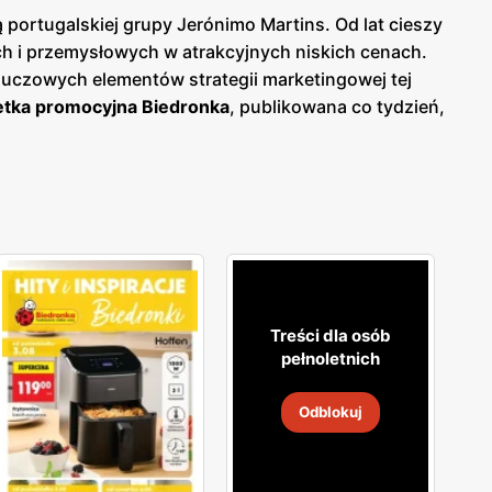
portugalskiej grupy Jerónimo Martins. Od lat cieszy
 i przemysłowych w atrakcyjnych niskich cenach.
luczowych elementów strategii marketingowej tej
tka promocyjna Biedronka
, publikowana co tydzień,
woje zakupy i korzystać z wyjątkowych okazji
o bieżących ofert.
Biedronka gazetka
pozwala na
lność i wspiera polskich producentów, oferując
okiej jakości produkty, które spełniają ich
ne, które odpowiadają na rosnące zainteresowanie
, że jest łatwo dostępna dla milionów konsumentów.
ne zakupy blisko domu. Firma stawia na wysoką
aje jednym z ulubionych miejsc zakupów Polaków. Sieć
Treści dla osób
ejące, aby zapewnić najwyższą jakość i atrakcyjność
pełnoletnich
skonałą obsługę.
Odblokuj