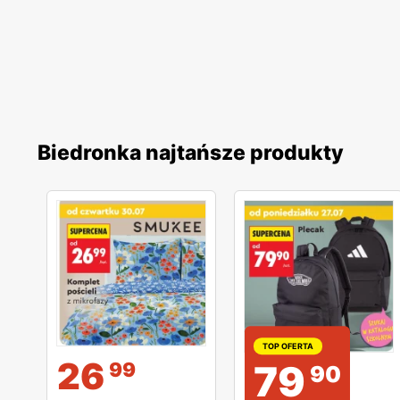
Biedronka najtańsze produkty
TOP OFERTA
26
79
99
90