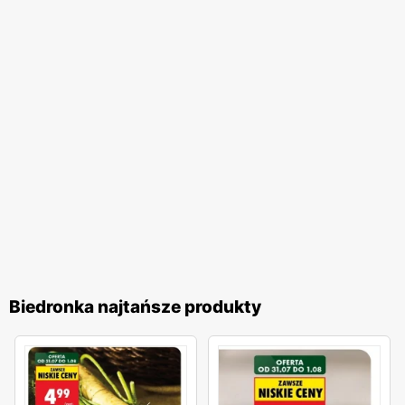
jakość obsługi oraz komfort zakupów, co przekłada się na
zadowolenie i lojalność klientów. Biedronka pozostaje
jednym z ulubionych miejsc zakupów Polaków. Sieć
nieustannie dostosowuje swoją ofertę do potrzeb klientów,
wprowadzając nowe produkty i udoskonalając istniejące,
aby zapewnić najwyższą jakość i atrakcyjność cenową. To
miejsce, gdzie zakupy stają się przyjemnością, a każdy
klient może liczyć na wyjątkowe oferty i doskonałą
obsługę.
Biedronka najtańsze produkty