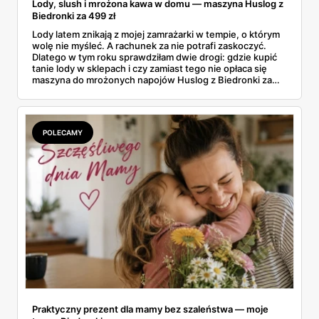
Lody, slush i mrożona kawa w domu — maszyna Huslog z
Biedronki za 499 zł
Lody latem znikają z mojej zamrażarki w tempie, o którym
wolę nie myśleć. A rachunek za nie potrafi zaskoczyć.
Dlatego w tym roku sprawdziłam dwie drogi: gdzie kupić
tanie lody w sklepach i czy zamiast tego nie opłaca się
maszyna do mrożonych napojów Huslog z Biedronki za
499 zł. Jedno urządzenie obiecuje lody, slush i mrożoną
kawę w domu, bez wychodzenia po nie do sklepu.
Postanowiłam policzyć, kiedy naprawdę się to zwraca.
POLECAMY
Praktyczny prezent dla mamy bez szaleństwa — moje