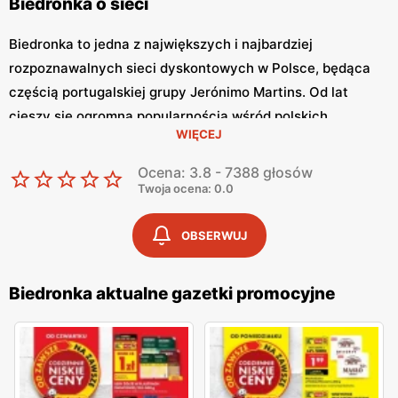
Biedronka o sieci
Biedronka to jedna z największych i najbardziej
rozpoznawalnych sieci dyskontowych w Polsce, będąca
częścią portugalskiej grupy Jerónimo Martins. Od lat
cieszy się ogromną popularnością wśród polskich
WIĘCEJ
konsumentów, oferując szeroki asortyment produktów
spożywczych i przemysłowych w atrakcyjnych niskich
Ocena: 3.8 - 7388 głosów
cenach. Klienci cenią sobie bogaty wybór, częste
Twoja ocena: 0.0
promocje oraz doskonałą jakość oferowanych produktów.
Jednym z kluczowych elementów strategii marketingowej
OBSERWUJ
tej sieci jest
Biedronka gazetka promocyjna
, która ukazuje
się regularnie i informuje o najnowszych ofertach.
Biedronka aktualne gazetki promocyjne
Gazetka promocyjna Biedronka
, publikowana co tydzień,
prezentuje aktualne promocje, specjalne oferty i
sezonowe wyprzedaże, dzięki czemu klienci mogą
planować swoje zakupy i korzystać z wyjątkowych okazji