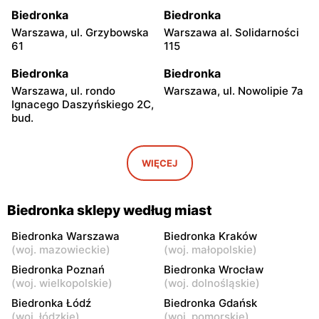
Biedronka
Biedronka
Warszawa, ul. Grzybowska
Warszawa al. Solidarności
61
115
Biedronka
Biedronka
Warszawa, ul. rondo
Warszawa, ul. Nowolipie 7a
Ignacego Daszyńskiego 2C,
bud.
Biedronka
Biedronka
Warszawa, ul. Ogrodowa 58
Warszawa al. Solidarności
WIĘCEJ
86 88
Biedronka
Biedronka
Biedronka sklepy według miast
Warszawa, ul. Dobra 42
Warszawa, ul. Juliana
Ursyna Niemcewicza 8
Biedronka Warszawa
Biedronka Kraków
(
woj. mazowieckie
)
(
woj. małopolskie
)
Biedronka
Biedronka
Biedronka Poznań
Biedronka Wrocław
Warszawa, ul. Solec 24
Warszawa, ul. Juliana
(
woj. wielkopolskie
)
(
woj. dolnośląskie
)
Ursyna Niemcewicza 26
Biedronka Łódź
Biedronka Gdańsk
(
woj. łódzkie
)
(
woj. pomorskie
)