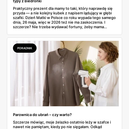
typy z Biedronki
Praktyczny prezent dla mamy to taki, który naprawdę się
przyda — a nie kolejny kubek z napisem lądujący w głębi
szafki. Dzień Matki w Polsce co roku wypada tego samego
dnia, 26 maja, więc w 2026 też nie ma zaskoczenia. I
szczerze? Nie trzeba wydawać fortuny, żeby mama
poczuła się zauważona. Przejrzałam gazetkę Biedronki
ważną od 21 do 30 maja i wynotowałam to, co sama
wrzuciłabym do koszyka bez wahania: kosmetyki, perfumy
i drobiazgi, które kobiety faktycznie zużywają. Ceny
PORADNIK
zaczynają się od kilkunastu złotych, a efekt bywa lepszy
niż niejeden droższy zestaw.
Parownica do ubrań – czy warto?
Szczerze mówiąc, moje żelazko ostatnio leży w szafce i
nawet nie pamiętam, kiedy po nie sięgałam. Odkąd