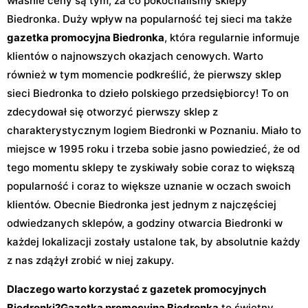
właśnie ceny są tym, za co pokochaliśmy sklepy
Biedronka. Duży wpływ na popularność tej sieci ma także
gazetka promocyjna Biedronka
, która regularnie informuje
klientów o najnowszych okazjach cenowych. Warto
również w tym momencie podkreślić, że pierwszy sklep
sieci Biedronka to dzieło polskiego przedsiębiorcy! To on
zdecydował się otworzyć pierwszy sklep z
charakterystycznym logiem Biedronki w Poznaniu. Miało to
miejsce w 1995 roku i trzeba sobie jasno powiedzieć, że od
tego momentu sklepy te zyskiwały sobie coraz to większą
popularność i coraz to większe uznanie w oczach swoich
klientów. Obecnie Biedronka jest jednym z najczęściej
odwiedzanych sklepów, a godziny otwarcia Biedronki w
każdej lokalizacji zostały ustalone tak, by absolutnie każdy
z nas zdążył zrobić w niej zakupy.
Dlaczego warto korzystać z gazetek promocyjnych
Biedronki?
Gazetka promocyjna Biedronka
to świetny