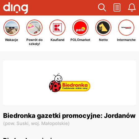
Wakacje
Powrót do
Kaufland
POLOmarket
Netto
Intermarche
szkoły!
Biedronka gazetki promocyjne: Jordanów
(
pow. Suski,
woj. Małopolskie
)