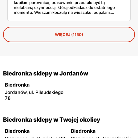
kupiłam parownicę, prasowanie przestało być tą
nielubianą czynnością, którą odkładasz do ostatniego
momentu. Wieszam koszulę na wieszaku, odpalam,
przejeżdżam parą – gotowe w dwie minuty. No i tu
zaczyna się problem, bo parownic jest na rynku
zatrzęsienie, a nie każda robi to, co obiecuje producent.
WIĘCEJ (1150)
Biedronka sklepy w Jordanów
Biedronka
Jordanów, ul. Piłsudskiego
78
Biedronka sklepy w Twojej okolicy
Biedronka
Biedronka