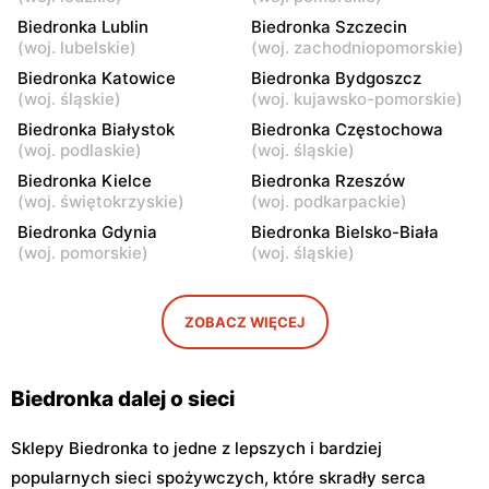
Biedronka
Biedronka
Biedronka Lublin
Biedronka Szczecin
Warszawa, ul.
Warszawa, ul. Górnośląska
(
woj. lubelskie
)
(
woj. zachodniopomorskie
)
Bonifraterska 6
6
Biedronka Katowice
Biedronka Bydgoszcz
Biedronka
Biedronka
(
woj. śląskie
)
(
woj. kujawsko-pomorskie
)
Warszawa, ul. Leszno 15
Warszawa, ul. Stanisława
Biedronka Białystok
Biedronka Częstochowa
Dubois 5A
(
woj. podlaskie
)
(
woj. śląskie
)
Biedronka
Biedronka Kielce
Biedronka
Biedronka Rzeszów
(
woj. świętokrzyskie
)
(
woj. podkarpackie
)
Warszawa, ul. Puławska
Warszawa, ul. Dzika 4
111b
Biedronka Gdynia
Biedronka Bielsko-Biała
(
woj. pomorskie
)
(
woj. śląskie
)
Biedronka
Biedronka
Warszawa, ul. Obozowa 16
Warszawa, ul. Targowa 24
ZOBACZ WIĘCEJ
Biedronka
Biedronka
Warszawa, ul. Sokołowska
Warszawa, ul. plac Gen.
11
Józefa Hallera 6
Biedronka dalej o sieci
Sklepy Biedronka to jedne z lepszych i bardziej
popularnych sieci spożywczych, które skradły serca