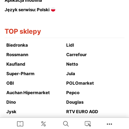
Aplikacja mobilna
Język serwisu: Polski
TOP sklepy
Biedronka
Lidl
Rossmann
Carrefour
Kaufland
Netto
Super-Pharm
Jula
OBI
POLOmarket
Auchan Hipermarket
Pepco
Dino
Douglas
Jysk
RTV EURO AGD
Action
Media Expert