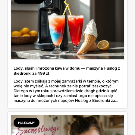
Lody, slush i mrożona kawa w domu — maszyna Huslog z
Biedronki za 499 zł
Lody latem znikają z mojej zamrażarki w tempie, o którym
wolę nie myśleć. A rachunek za nie potrafi zaskoczyć.
Dlatego w tym roku sprawdziłam dwie drogi: gdzie kupić
tanie lody w sklepach i czy zamiast tego nie opłaca się
maszyna do mrożonych napojów Huslog z Biedronki za
499 zł. Jedno urządzenie obiecuje lody, slush i mrożoną
kawę w domu, bez wychodzenia po nie do sklepu.
Postanowiłam policzyć, kiedy naprawdę się to zwraca.
POLECAMY