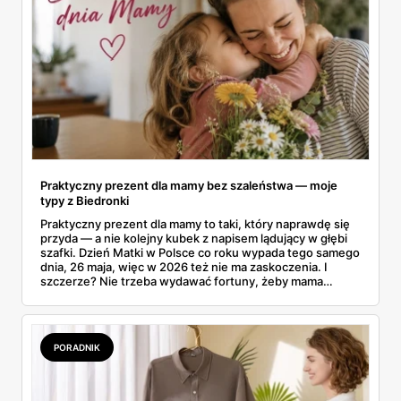
Praktyczny prezent dla mamy bez szaleństwa — moje
typy z Biedronki
Praktyczny prezent dla mamy to taki, który naprawdę się
przyda — a nie kolejny kubek z napisem lądujący w głębi
szafki. Dzień Matki w Polsce co roku wypada tego samego
dnia, 26 maja, więc w 2026 też nie ma zaskoczenia. I
szczerze? Nie trzeba wydawać fortuny, żeby mama
poczuła się zauważona. Przejrzałam gazetkę Biedronki
ważną od 21 do 30 maja i wynotowałam to, co sama
wrzuciłabym do koszyka bez wahania: kosmetyki, perfumy
i drobiazgi, które kobiety faktycznie zużywają. Ceny
PORADNIK
zaczynają się od kilkunastu złotych, a efekt bywa lepszy
niż niejeden droższy zestaw.