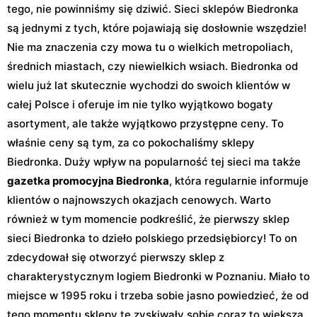
tego, nie powinniśmy się dziwić. Sieci sklepów Biedronka
są jednymi z tych, które pojawiają się dosłownie wszędzie!
Nie ma znaczenia czy mowa tu o wielkich metropoliach,
średnich miastach, czy niewielkich wsiach. Biedronka od
wielu już lat skutecznie wychodzi do swoich klientów w
całej Polsce i oferuje im nie tylko wyjątkowo bogaty
asortyment, ale także wyjątkowo przystępne ceny. To
właśnie ceny są tym, za co pokochaliśmy sklepy
Biedronka. Duży wpływ na popularność tej sieci ma także
gazetka promocyjna Biedronka
, która regularnie informuje
klientów o najnowszych okazjach cenowych. Warto
również w tym momencie podkreślić, że pierwszy sklep
sieci Biedronka to dzieło polskiego przedsiębiorcy! To on
zdecydował się otworzyć pierwszy sklep z
charakterystycznym logiem Biedronki w Poznaniu. Miało to
miejsce w 1995 roku i trzeba sobie jasno powiedzieć, że od
tego momentu sklepy te zyskiwały sobie coraz to większą