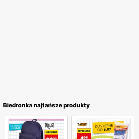
jakość obsługi oraz komfort zakupów, co przekłada się na
zadowolenie i lojalność klientów. Biedronka pozostaje
jednym z ulubionych miejsc zakupów Polaków. Sieć
nieustannie dostosowuje swoją ofertę do potrzeb klientów,
wprowadzając nowe produkty i udoskonalając istniejące,
aby zapewnić najwyższą jakość i atrakcyjność cenową. To
miejsce, gdzie zakupy stają się przyjemnością, a każdy
klient może liczyć na wyjątkowe oferty i doskonałą
obsługę.
Biedronka najtańsze produkty