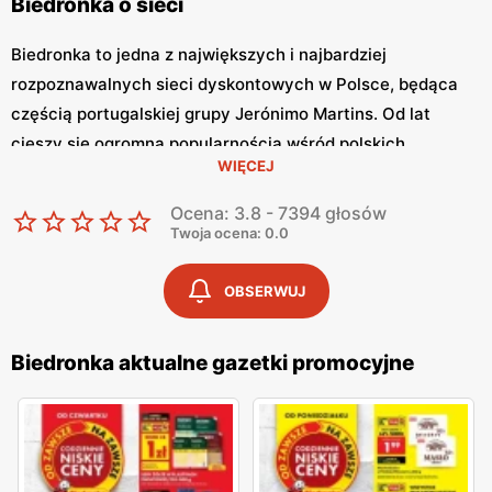
Biedronka o sieci
Biedronka to jedna z największych i najbardziej
rozpoznawalnych sieci dyskontowych w Polsce, będąca
częścią portugalskiej grupy Jerónimo Martins. Od lat
cieszy się ogromną popularnością wśród polskich
WIĘCEJ
konsumentów, oferując szeroki asortyment produktów
spożywczych i przemysłowych w atrakcyjnych niskich
Ocena: 3.8 - 7394 głosów
cenach. Klienci cenią sobie bogaty wybór, częste
Twoja ocena: 0.0
promocje oraz doskonałą jakość oferowanych produktów.
Jednym z kluczowych elementów strategii marketingowej
OBSERWUJ
tej sieci jest
Biedronka gazetka promocyjna
, która ukazuje
się regularnie i informuje o najnowszych ofertach.
Biedronka aktualne gazetki promocyjne
Gazetka promocyjna Biedronka
, publikowana co tydzień,
prezentuje aktualne promocje, specjalne oferty i
sezonowe wyprzedaże, dzięki czemu klienci mogą
planować swoje zakupy i korzystać z wyjątkowych okazji