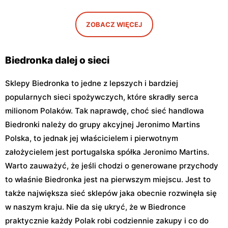
Biedronka
Biedronka
Warszawa, ul. Obozowa 16
Warszawa, ul. Targowa 24
ZOBACZ WIĘCEJ
Biedronka
Biedronka
Warszawa, ul. Sokołowska
Warszawa, ul. plac Gen.
11
Józefa Hallera 6
Biedronka dalej o sieci
Sklepy Biedronka to jedne z lepszych i bardziej
popularnych sieci spożywczych, które skradły serca
milionom Polaków. Tak naprawdę, choć sieć handlowa
Biedronki należy do grupy akcyjnej Jeronimo Martins
Polska, to jednak jej właścicielem i pierwotnym
założycielem jest portugalska spółka Jeronimo Martins.
Warto zauważyć, że jeśli chodzi o generowane przychody
to właśnie Biedronka jest na pierwszym miejscu. Jest to
także największa sieć sklepów jaka obecnie rozwinęła się
w naszym kraju. Nie da się ukryć, że w Biedronce
praktycznie każdy Polak robi codziennie zakupy i co do