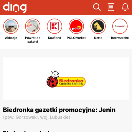
Wakacje
Powrót do
Kaufland
POLOmarket
Netto
Intermarche
szkoły!
Biedronka gazetki promocyjne: Jenin
(
pow. Gorzowski,
woj. Lubuskie
)