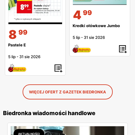
4
99
Kredki ołówkowe Jumbo
8
99
5 lip
-
31 sie 2026
Pastele E
5 lip
-
31 sie 2026
WIĘCEJ OFERT Z GAZETEK BIEDRONKA
Biedronka wiadomości handlowe
AKTUALNOŚCI