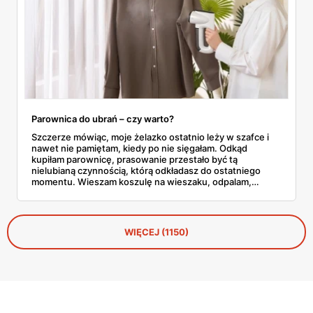
Parownica do ubrań – czy warto?
Szczerze mówiąc, moje żelazko ostatnio leży w szafce i
nawet nie pamiętam, kiedy po nie sięgałam. Odkąd
kupiłam parownicę, prasowanie przestało być tą
nielubianą czynnością, którą odkładasz do ostatniego
momentu. Wieszam koszulę na wieszaku, odpalam,
przejeżdżam parą – gotowe w dwie minuty. No i tu
zaczyna się problem, bo parownic jest na rynku
zatrzęsienie, a nie każda robi to, co obiecuje producent.
WIĘCEJ (1150)