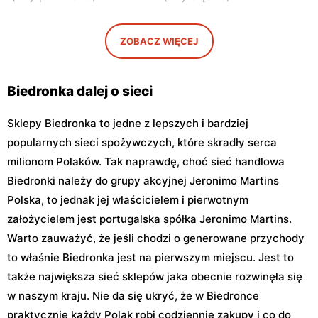
Biedronka
Biedronka
Warszawa, ul. Obozowa 16
Warszawa, ul. Targowa 24
ZOBACZ WIĘCEJ
Biedronka
Biedronka
Warszawa, ul. Sokołowska
Warszawa, ul. plac Gen.
11
Józefa Hallera 6
Biedronka dalej o sieci
Sklepy Biedronka to jedne z lepszych i bardziej
popularnych sieci spożywczych, które skradły serca
milionom Polaków. Tak naprawdę, choć sieć handlowa
Biedronki należy do grupy akcyjnej Jeronimo Martins
Polska, to jednak jej właścicielem i pierwotnym
założycielem jest portugalska spółka Jeronimo Martins.
Warto zauważyć, że jeśli chodzi o generowane przychody
to właśnie Biedronka jest na pierwszym miejscu. Jest to
także największa sieć sklepów jaka obecnie rozwinęła się
w naszym kraju. Nie da się ukryć, że w Biedronce
praktycznie każdy Polak robi codziennie zakupy i co do