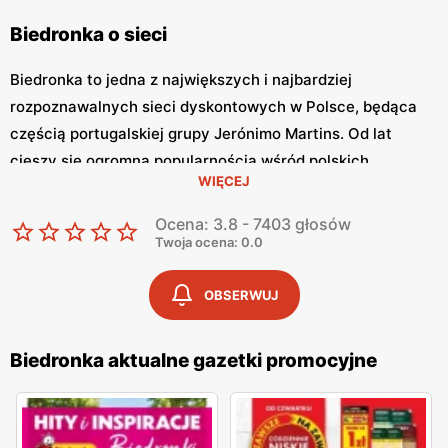
Biedronka o sieci
Biedronka to jedna z największych i najbardziej
rozpoznawalnych sieci dyskontowych w Polsce, będąca
częścią portugalskiej grupy Jerónimo Martins. Od lat
cieszy się ogromną popularnością wśród polskich
WIĘCEJ
konsumentów, oferując szeroki asortyment produktów
spożywczych i przemysłowych w atrakcyjnych niskich
Ocena: 3.8 - 7403 głosów
cenach. Klienci cenią sobie bogaty wybór, częste
Twoja ocena: 0.0
promocje oraz doskonałą jakość oferowanych produktów.
Jednym z kluczowych elementów strategii marketingowej
OBSERWUJ
tej sieci jest
Biedronka gazetka promocyjna
, która ukazuje
się regularnie i informuje o najnowszych ofertach.
Biedronka aktualne gazetki promocyjne
Gazetka promocyjna Biedronka
, publikowana co tydzień,
prezentuje aktualne promocje, specjalne oferty i
sezonowe wyprzedaże, dzięki czemu klienci mogą