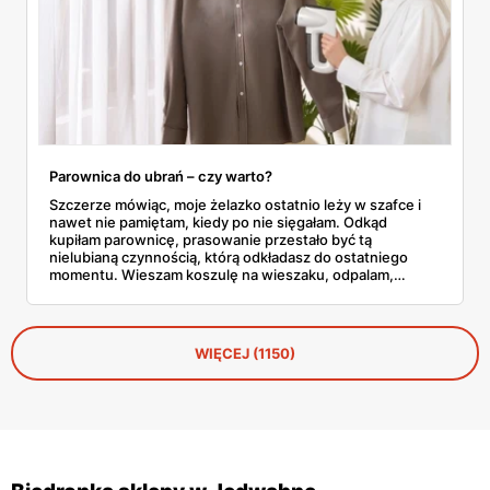
Parownica do ubrań – czy warto?
Szczerze mówiąc, moje żelazko ostatnio leży w szafce i
nawet nie pamiętam, kiedy po nie sięgałam. Odkąd
kupiłam parownicę, prasowanie przestało być tą
nielubianą czynnością, którą odkładasz do ostatniego
momentu. Wieszam koszulę na wieszaku, odpalam,
przejeżdżam parą – gotowe w dwie minuty. No i tu
zaczyna się problem, bo parownic jest na rynku
zatrzęsienie, a nie każda robi to, co obiecuje producent.
WIĘCEJ (1150)