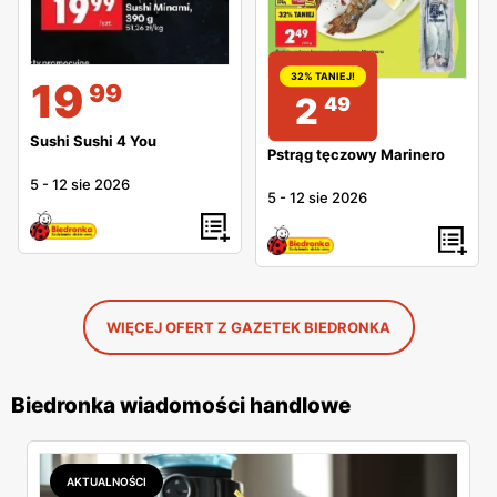
32% TANIEJ!
19
99
2
49
Sushi Sushi 4 You
Pstrąg tęczowy Marinero
5
-
12 sie 2026
5
-
12 sie 2026
WIĘCEJ OFERT Z GAZETEK BIEDRONKA
Biedronka wiadomości handlowe
AKTUALNOŚCI