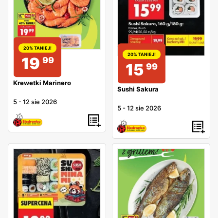
20% TANIEJ!
20% TANIEJ!
19
99
15
99
Krewetki Marinero
Sushi Sakura
5
-
12 sie 2026
5
-
12 sie 2026