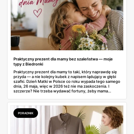
Praktyczny prezent dla mamy bez szaleństwa — moje
typy z Biedronki
Praktyczny prezent dla mamy to taki, który naprawdę się
przyda — a nie kolejny kubek z napisem lądujący w głębi
szafki. Dzień Matki w Polsce co roku wypada tego samego
dnia, 26 maja, więc w 2026 też nie ma zaskoczenia. I
szczerze? Nie trzeba wydawać fortuny, żeby mama
poczuła się zauważona. Przejrzałam gazetkę Biedronki
ważną od 21 do 30 maja i wynotowałam to, co sama
wrzuciłabym do koszyka bez wahania: kosmetyki, perfumy
i drobiazgi, które kobiety faktycznie zużywają. Ceny
PORADNIK
zaczynają się od kilkunastu złotych, a efekt bywa lepszy
niż niejeden droższy zestaw.