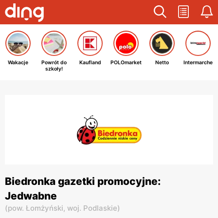
Wakacje
Powrót do
Kaufland
POLOmarket
Netto
Intermarche
szkoły!
Biedronka gazetki promocyjne:
Jedwabne
(
pow. Łomżyński,
woj. Podlaskie
)