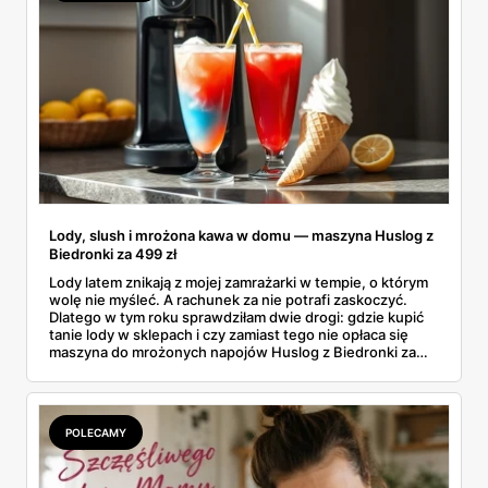
Lody, slush i mrożona kawa w domu — maszyna Huslog z
Biedronki za 499 zł
Lody latem znikają z mojej zamrażarki w tempie, o którym
wolę nie myśleć. A rachunek za nie potrafi zaskoczyć.
Dlatego w tym roku sprawdziłam dwie drogi: gdzie kupić
tanie lody w sklepach i czy zamiast tego nie opłaca się
maszyna do mrożonych napojów Huslog z Biedronki za
499 zł. Jedno urządzenie obiecuje lody, slush i mrożoną
kawę w domu, bez wychodzenia po nie do sklepu.
Postanowiłam policzyć, kiedy naprawdę się to zwraca.
POLECAMY