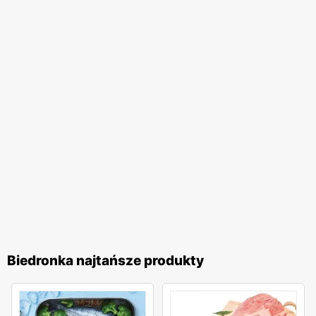
na wygodne zakupy blisko domu. Firma stawia na wysoką
jakość obsługi oraz komfort zakupów, co przekłada się na
zadowolenie i lojalność klientów. Biedronka pozostaje
jednym z ulubionych miejsc zakupów Polaków. Sieć
nieustannie dostosowuje swoją ofertę do potrzeb klientów,
wprowadzając nowe produkty i udoskonalając istniejące,
aby zapewnić najwyższą jakość i atrakcyjność cenową. To
miejsce, gdzie zakupy stają się przyjemnością, a każdy
klient może liczyć na wyjątkowe oferty i doskonałą
obsługę.
Biedronka najtańsze produkty