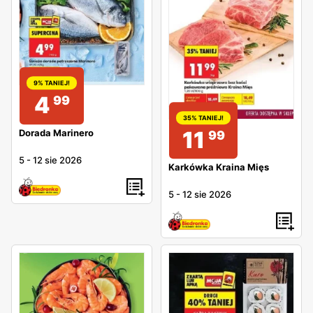
9% TANIEJ!
4
99
35% TANIEJ!
11
Dorada Marinero
99
5
-
12 sie 2026
Karkówka Kraina Mięs
5
-
12 sie 2026