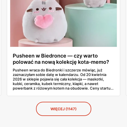
Pusheen w Biedronce — czy warto
polować na nową kolekcję kota-memo?
Pusheen wraca do Biedronki i szczerze mówiąc, już
zaznaczyłam sobie datę w kalendarzu. Od 20 kwietnia
2026 w sklepie pojawia się cała kolekcja — maskotki,
kubki, ceramika, kubek termiczny, klapki, a nawet
powerbank z różowym kotem na obudowie. Ceny startują
od 2,99 zł za karteczki samoprzylepne i idą do 79,90 zł za
największą maskotkę. Sprawdziłam całą gazetkę stronę
po stronie, policzyłam produkty i porównałam ceny ze
Smykiem. Powiem szczerze, co warto łapać w pierwszej
WIĘCEJ (1147)
kolejności, a co zostawić na później.