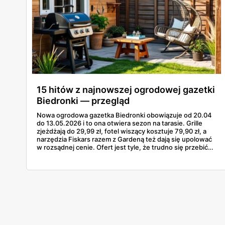
15 hitów z najnowszej ogrodowej gazetki
Biedronki — przegląd
Nowa ogrodowa gazetka Biedronki obowiązuje od 20.04
do 13.05.2026 i to ona otwiera sezon na tarasie. Grille
zjeżdżają do 29,99 zł, fotel wiszący kosztuje 79,90 zł, a
narzędzia Fiskars razem z Gardeną też dają się upolować
w rozsądnej cenie. Ofert jest tyle, że trudno się przebić
przez wszystkie strony bez ściągi. Poniżej 15
najciekawszych pozycji z tej odsłony — od najtańszego
grilla węglowego po gazowego Landmanna za 1199 zł. W
grze są grille, meble, lampy solarne, narzędzia i akcesoria
do nawadniania.