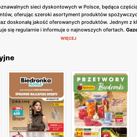
poznawalnych sieci dyskontowych w Polsce, będąca częścią 
ntów, oferując szeroki asortyment produktów spożywczych
oraz doskonałą jakość oferowanych produktów. Jednym z k
uje się regularnie i informuje o najnowszych ofertach.
Gaze
ezonowe wyprzedaże, dzięki czemu klienci mogą planować s
WIĘCEJ
ej w sklepach, jak i online, co umożliwia łatwy dostęp d
łatwia oszczędne zakupy. Sieć kładzie duży nacisk na loka
yjne
dostawców. Dzięki temu klienci mogą liczyć na świeże, wys
, wprowadzając nowe marki własne oraz produkty ekologicz
obecna w całej Polsce, z ponad 3000 placówek, co sprawia
, jak i mniejszych miejscowościach, co pozwala na wygod
ię na zadowolenie i lojalność klientów. Biedronka pozost
ientów, wprowadzając nowe produkty i udoskonalając istni
ścią, a każdy klient może liczyć na wyjątkowe oferty i do