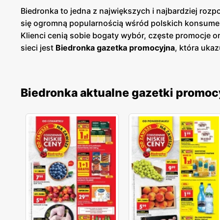
Biedronka to jedna z największych i najbardziej roz
się ogromną popularnością wśród polskich konsume
Klienci cenią sobie bogaty wybór, częste promocje 
sieci jest
Biedronka gazetka promocyjna
, która ukaz
prezentuje aktualne promocje, specjalne oferty i s
cenowych. Są one dostępne zarówno w formie papierow
szybki przegląd najciekawszych ofert tygodnia, co u
Biedronka aktualne gazetki promoc
szeroki wybór produktów pochodzących od rodzimych 
oczekiwania. Sieć nieustannie rozwija swoją ofertę
zdrowym trybem życia. Sieć sklepów Biedronka jest 
Sklepy są zlokalizowane zarówno w dużych miastach
jakość obsługi oraz komfort zakupów, co przekłada s
nieustannie dostosowuje swoją ofertę do potrzeb kl
cenową. To miejsce, gdzie zakupy stają się przyjemno