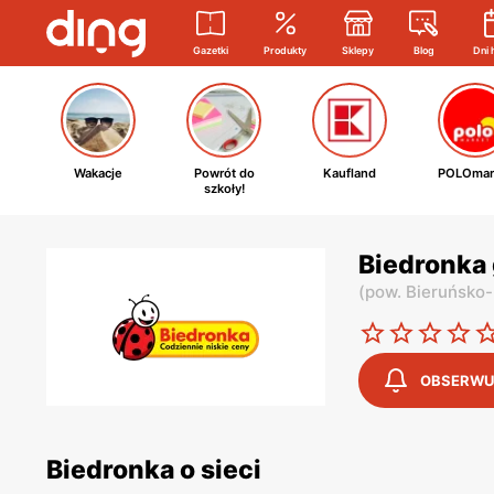
Gazetki
Produkty
Sklepy
Blog
Dni 
Wakacje
Powrót do
Kaufland
POLOmar
szkoły!
Biedronka 
(
pow. Bieruńsko-
OBSERWU
Biedronka o sieci