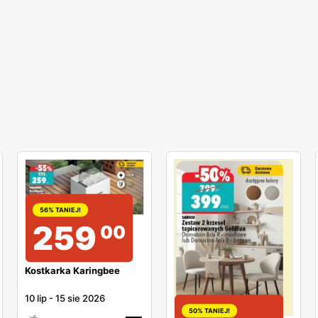
56% TANIEJ!
259
00
Kostkarka Karingbee
10 lip
-
15 sie 2026
50% TANIEJ!