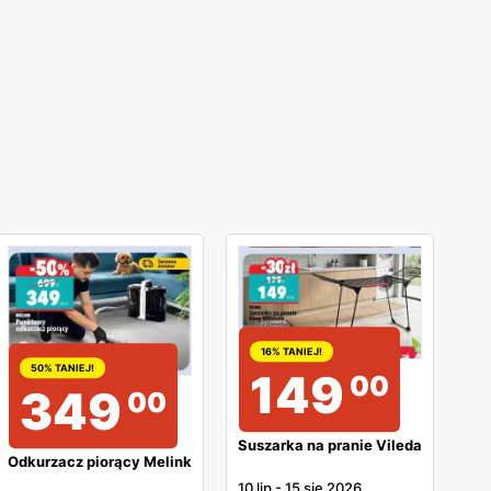
16% TANIEJ!
50% TANIEJ!
149
00
349
00
Suszarka na pranie Vileda
Odkurzacz piorący Melink
10 lip
-
15 sie 2026