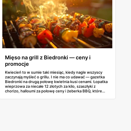
Mięso na grill z Biedronki — ceny i
promocje
Kwiecień to w sumie taki miesiąc, kiedy nagle wszyscy
zaczynają myśleć o grillu. I nie ma co udawać — gazetka
Biedronki na drugą połowę kwietnia kusi cenami. Łopatka
wieprzowa za niecałe 12 złotych za kilo, szaszłyki z
chorizo, halloumi za połowę ceny i żeberka BBQ, które
same się proszą o węgiel. Poniżej najciekawsze promocje
grillowe z oferty 16-30 kwietnia, żeby nie trzeba było
przekopywać się przez całą gazetkę.