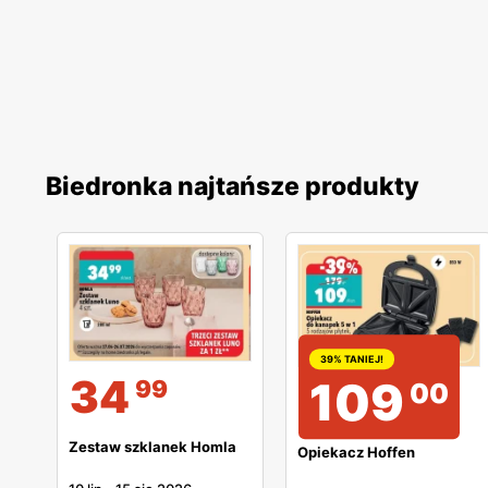
Biedronka najtańsze produkty
39% TANIEJ!
34
109
99
00
Zestaw szklanek Homla
Opiekacz Hoffen