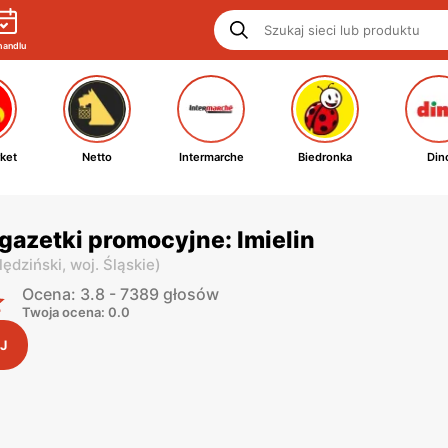
handlu
ket
Netto
Intermarche
Biedronka
Din
gazetki promocyjne: Imielin
lędziński,
woj. Śląskie
)
Ocena: 3.8 - 7389 głosów
Twoja ocena: 0.0
J