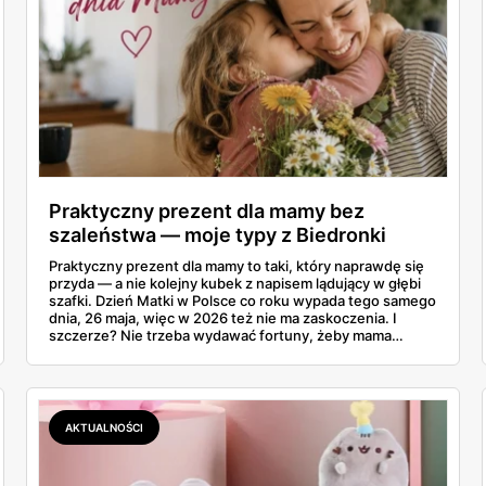
Praktyczny prezent dla mamy bez
szaleństwa — moje typy z Biedronki
Praktyczny prezent dla mamy to taki, który naprawdę się
przyda — a nie kolejny kubek z napisem lądujący w głębi
szafki. Dzień Matki w Polsce co roku wypada tego samego
dnia, 26 maja, więc w 2026 też nie ma zaskoczenia. I
szczerze? Nie trzeba wydawać fortuny, żeby mama
poczuła się zauważona. Przejrzałam gazetkę Biedronki
ważną od 21 do 30 maja i wynotowałam to, co sama
wrzuciłabym do koszyka bez wahania: kosmetyki, perfumy
i drobiazgi, które kobiety faktycznie zużywają. Ceny
zaczynają się od kilkunastu złotych, a efekt bywa lepszy
AKTUALNOŚCI
niż niejeden droższy zestaw.