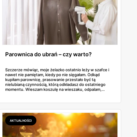
Parownica do ubrań – czy warto?
Szczerze mówiąc, moje żelazko ostatnio leży w szafce i
nawet nie pamiętam, kiedy po nie sięgałam. Odkąd
kupiłam parownicę, prasowanie przestało być tą
nielubianą czynnością, którą odkładasz do ostatniego
momentu. Wieszam koszulę na wieszaku, odpalam,
przejeżdżam parą – gotowe w dwie minuty. No i tu
zaczyna się problem, bo parownic jest na rynku
zatrzęsienie, a nie każda robi to, co obiecuje producent.
AKTUALNOŚCI