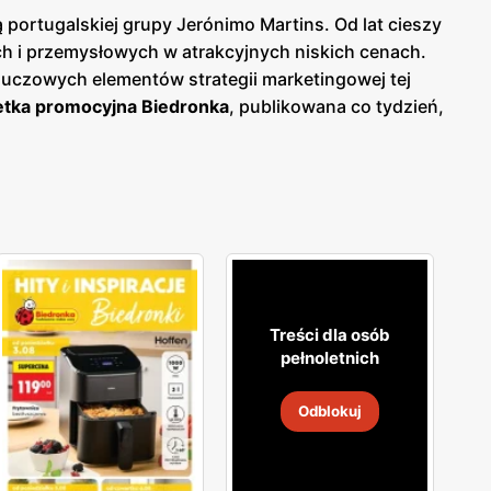
portugalskiej grupy Jerónimo Martins. Od lat cieszy
 i przemysłowych w atrakcyjnych niskich cenach.
luczowych elementów strategii marketingowej tej
tka promocyjna Biedronka
, publikowana co tydzień,
woje zakupy i korzystać z wyjątkowych okazji
o bieżących ofert.
Biedronka gazetka
pozwala na
lność i wspiera polskich producentów, oferując
okiej jakości produkty, które spełniają ich
ne, które odpowiadają na rosnące zainteresowanie
, że jest łatwo dostępna dla milionów konsumentów.
ne zakupy blisko domu. Firma stawia na wysoką
aje jednym z ulubionych miejsc zakupów Polaków. Sieć
Treści dla osób
ejące, aby zapewnić najwyższą jakość i atrakcyjność
pełnoletnich
skonałą obsługę.
Odblokuj