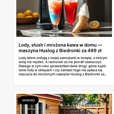
Lody, slush i mrożona kawa w domu —
maszyna Huslog z Biedronki za 499 zł
Lody latem znikają z mojej zamrażarki w tempie, o którym
wolę nie myśleć. A rachunek za nie potrafi zaskoczyć.
Dlatego w tym roku sprawdziłam dwie drogi: gdzie kupić
tanie lody w sklepach i czy zamiast tego nie opłaca się
maszyna do mrożonych napojów Huslog z Biedronki za
499 zł. Jedno urządzenie obiecuje lody, slush i mrożoną
kawę w domu, bez wychodzenia po nie do sklepu.
Postanowiłam policzyć, kiedy naprawdę się to zwraca.
NOWOŚCI