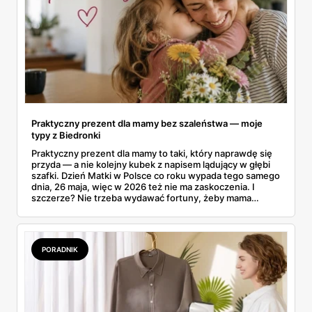
Praktyczny prezent dla mamy bez szaleństwa — moje
typy z Biedronki
Praktyczny prezent dla mamy to taki, który naprawdę się
przyda — a nie kolejny kubek z napisem lądujący w głębi
szafki. Dzień Matki w Polsce co roku wypada tego samego
dnia, 26 maja, więc w 2026 też nie ma zaskoczenia. I
szczerze? Nie trzeba wydawać fortuny, żeby mama
poczuła się zauważona. Przejrzałam gazetkę Biedronki
ważną od 21 do 30 maja i wynotowałam to, co sama
wrzuciłabym do koszyka bez wahania: kosmetyki, perfumy
i drobiazgi, które kobiety faktycznie zużywają. Ceny
PORADNIK
zaczynają się od kilkunastu złotych, a efekt bywa lepszy
niż niejeden droższy zestaw.