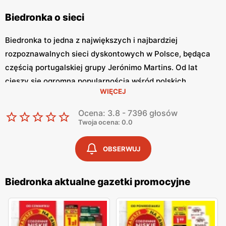
Biedronka o sieci
Biedronka to jedna z największych i najbardziej
rozpoznawalnych sieci dyskontowych w Polsce, będąca
częścią portugalskiej grupy Jerónimo Martins. Od lat
cieszy się ogromną popularnością wśród polskich
WIĘCEJ
konsumentów, oferując szeroki asortyment produktów
spożywczych i przemysłowych w atrakcyjnych niskich
Ocena: 3.8 - 7396 głosów
cenach. Klienci cenią sobie bogaty wybór, częste
Twoja ocena: 0.0
promocje oraz doskonałą jakość oferowanych produktów.
Jednym z kluczowych elementów strategii marketingowej
OBSERWUJ
tej sieci jest
Biedronka gazetka promocyjna
, która ukazuje
się regularnie i informuje o najnowszych ofertach.
Biedronka aktualne gazetki promocyjne
Gazetka promocyjna Biedronka
, publikowana co tydzień,
prezentuje aktualne promocje, specjalne oferty i
sezonowe wyprzedaże, dzięki czemu klienci mogą