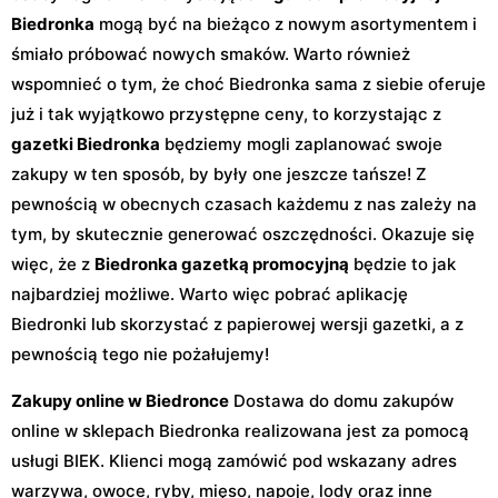
Biedronka
mogą być na bieżąco z nowym asortymentem i
śmiało próbować nowych smaków. Warto również
wspomnieć o tym, że choć Biedronka sama z siebie oferuje
już i tak wyjątkowo przystępne ceny, to korzystając z
gazetki Biedronka
będziemy mogli zaplanować swoje
zakupy w ten sposób, by były one jeszcze tańsze! Z
pewnością w obecnych czasach każdemu z nas zależy na
tym, by skutecznie generować oszczędności. Okazuje się
więc, że z
Biedronka gazetką promocyjną
będzie to jak
najbardziej możliwe. Warto więc pobrać aplikację
Biedronki lub skorzystać z papierowej wersji gazetki, a z
pewnością tego nie pożałujemy!
Zakupy online w Biedronce
Dostawa do domu zakupów
online w sklepach Biedronka realizowana jest za pomocą
usługi BIEK. Klienci mogą zamówić pod wskazany adres
warzywa, owoce, ryby, mięso, napoje, lody oraz inne