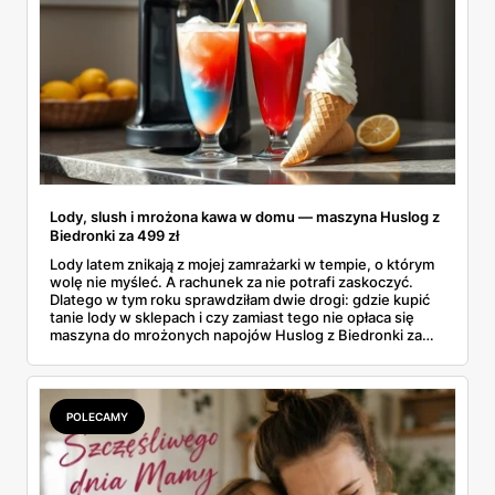
Lody, slush i mrożona kawa w domu — maszyna Huslog z
Biedronki za 499 zł
Lody latem znikają z mojej zamrażarki w tempie, o którym
wolę nie myśleć. A rachunek za nie potrafi zaskoczyć.
Dlatego w tym roku sprawdziłam dwie drogi: gdzie kupić
tanie lody w sklepach i czy zamiast tego nie opłaca się
maszyna do mrożonych napojów Huslog z Biedronki za
499 zł. Jedno urządzenie obiecuje lody, slush i mrożoną
kawę w domu, bez wychodzenia po nie do sklepu.
Postanowiłam policzyć, kiedy naprawdę się to zwraca.
POLECAMY