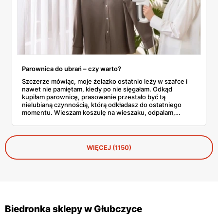
Parownica do ubrań – czy warto?
Szczerze mówiąc, moje żelazko ostatnio leży w szafce i
nawet nie pamiętam, kiedy po nie sięgałam. Odkąd
kupiłam parownicę, prasowanie przestało być tą
nielubianą czynnością, którą odkładasz do ostatniego
momentu. Wieszam koszulę na wieszaku, odpalam,
przejeżdżam parą – gotowe w dwie minuty. No i tu
zaczyna się problem, bo parownic jest na rynku
zatrzęsienie, a nie każda robi to, co obiecuje producent.
WIĘCEJ (1150)
Biedronka sklepy w Głubczyce