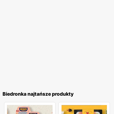
na wygodne zakupy blisko domu. Firma stawia na wysoką
jakość obsługi oraz komfort zakupów, co przekłada się na
zadowolenie i lojalność klientów. Biedronka pozostaje
jednym z ulubionych miejsc zakupów Polaków. Sieć
nieustannie dostosowuje swoją ofertę do potrzeb klientów,
wprowadzając nowe produkty i udoskonalając istniejące,
aby zapewnić najwyższą jakość i atrakcyjność cenową. To
miejsce, gdzie zakupy stają się przyjemnością, a każdy
klient może liczyć na wyjątkowe oferty i doskonałą
obsługę.
Biedronka najtańsze produkty