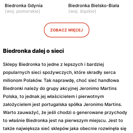
111b
Biedronka Gdynia
Biedronka Bielsko-Biała
(
woj. pomorskie
)
(
woj. śląskie
)
Biedronka
Biedronka
Warszawa, ul. Obozowa 16
Warszawa, ul. Targowa 24
ZOBACZ WIĘCEJ
Biedronka
Biedronka
Warszawa, ul. Sokołowska
Warszawa, ul. plac Gen.
11
Józefa Hallera 6
Biedronka dalej o sieci
Sklepy Biedronka to jedne z lepszych i bardziej
popularnych sieci spożywczych, które skradły serca
milionom Polaków. Tak naprawdę, choć sieć handlowa
Biedronki należy do grupy akcyjnej Jeronimo Martins
Polska, to jednak jej właścicielem i pierwotnym
założycielem jest portugalska spółka Jeronimo Martins.
Warto zauważyć, że jeśli chodzi o generowane przychody
to właśnie Biedronka jest na pierwszym miejscu. Jest to
także największa sieć sklepów jaka obecnie rozwinęła się