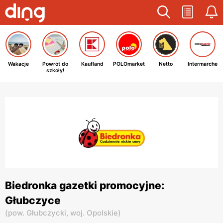
Wakacje
Powrót do
Kaufland
POLOmarket
Netto
Intermarche
szkoły!
Biedronka gazetki promocyjne:
Głubczyce
(
pow. Głubczycki,
woj. Opolskie
)