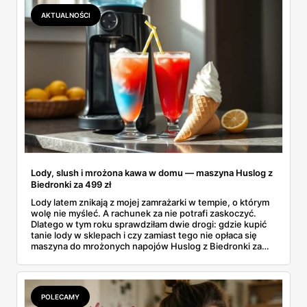
AKTUALNOŚCI
Lody, slush i mrożona kawa w domu — maszyna Huslog z
Biedronki za 499 zł
Lody latem znikają z mojej zamrażarki w tempie, o którym
wolę nie myśleć. A rachunek za nie potrafi zaskoczyć.
Dlatego w tym roku sprawdziłam dwie drogi: gdzie kupić
tanie lody w sklepach i czy zamiast tego nie opłaca się
maszyna do mrożonych napojów Huslog z Biedronki za
499 zł. Jedno urządzenie obiecuje lody, slush i mrożoną
kawę w domu, bez wychodzenia po nie do sklepu.
Postanowiłam policzyć, kiedy naprawdę się to zwraca.
POLECAMY