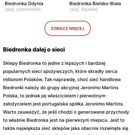
111b
Biedronka Gdynia
Biedronka Bielsko-Biała
(
woj. pomorskie
)
(
woj. śląskie
)
Biedronka
Biedronka
Warszawa, ul. Obozowa 16
Warszawa, ul. Targowa 24
ZOBACZ WIĘCEJ
Biedronka
Biedronka
Warszawa, ul. Sokołowska
Warszawa, ul. plac Gen.
11
Józefa Hallera 6
Biedronka dalej o sieci
Sklepy Biedronka to jedne z lepszych i bardziej
popularnych sieci spożywczych, które skradły serca
milionom Polaków. Tak naprawdę, choć sieć handlowa
Biedronki należy do grupy akcyjnej Jeronimo Martins
Polska, to jednak jej właścicielem i pierwotnym
założycielem jest portugalska spółka Jeronimo Martins.
Warto zauważyć, że jeśli chodzi o generowane przychody
to właśnie Biedronka jest na pierwszym miejscu. Jest to
także największa sieć sklepów jaka obecnie rozwinęła się