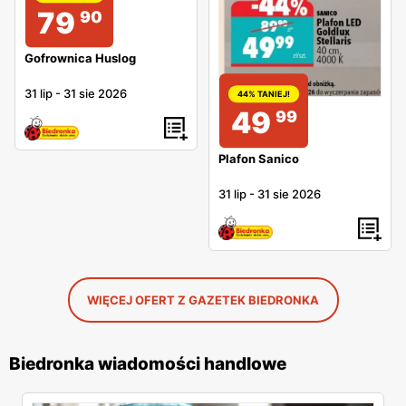
79
90
Gofrownica Huslog
31 lip
-
31 sie 2026
44% TANIEJ!
49
99
Plafon Sanico
31 lip
-
31 sie 2026
WIĘCEJ OFERT Z GAZETEK BIEDRONKA
Biedronka wiadomości handlowe