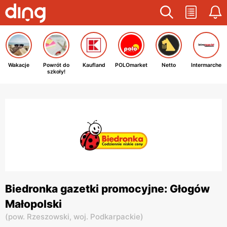
Wakacje
Powrót do
Kaufland
POLOmarket
Netto
Intermarche
szkoły!
Biedronka gazetki promocyjne: Głogów
Małopolski
(
pow. Rzeszowski,
woj. Podkarpackie
)