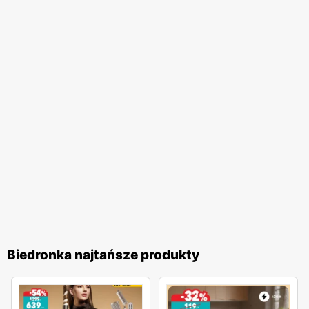
na wygodne zakupy blisko domu. Firma stawia na wysoką
jakość obsługi oraz komfort zakupów, co przekłada się na
zadowolenie i lojalność klientów. Biedronka pozostaje
jednym z ulubionych miejsc zakupów Polaków. Sieć
nieustannie dostosowuje swoją ofertę do potrzeb klientów,
wprowadzając nowe produkty i udoskonalając istniejące,
aby zapewnić najwyższą jakość i atrakcyjność cenową. To
miejsce, gdzie zakupy stają się przyjemnością, a każdy
klient może liczyć na wyjątkowe oferty i doskonałą
obsługę.
Biedronka najtańsze produkty