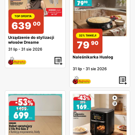
TOP OFERTA
639
00
32% TANIEJ!
Urządzenie do stylizacji
79
90
włosów Dreame
31 lip
-
31 sie 2026
Naleśnikarka Huslog
31 lip
-
31 sie 2026