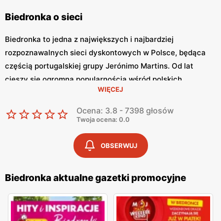
Biedronka o sieci
Biedronka to jedna z największych i najbardziej
rozpoznawalnych sieci dyskontowych w Polsce, będąca
częścią portugalskiej grupy Jerónimo Martins. Od lat
cieszy się ogromną popularnością wśród polskich
WIĘCEJ
konsumentów, oferując szeroki asortyment produktów
spożywczych i przemysłowych w atrakcyjnych niskich
Ocena: 3.8 - 7398 głosów
cenach. Klienci cenią sobie bogaty wybór, częste
Twoja ocena: 0.0
promocje oraz doskonałą jakość oferowanych produktów.
Jednym z kluczowych elementów strategii marketingowej
OBSERWUJ
tej sieci jest
Biedronka gazetka promocyjna
, która ukazuje
się regularnie i informuje o najnowszych ofertach.
Biedronka aktualne gazetki promocyjne
Gazetka promocyjna Biedronka
, publikowana co tydzień,
prezentuje aktualne promocje, specjalne oferty i
sezonowe wyprzedaże, dzięki czemu klienci mogą