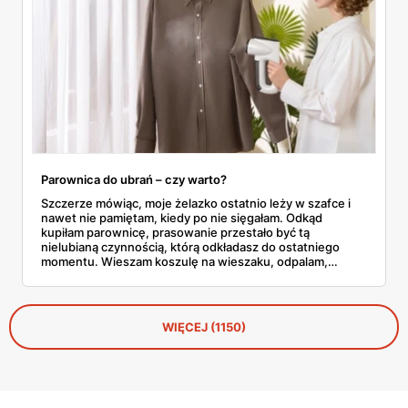
Parownica do ubrań – czy warto?
Szczerze mówiąc, moje żelazko ostatnio leży w szafce i
nawet nie pamiętam, kiedy po nie sięgałam. Odkąd
kupiłam parownicę, prasowanie przestało być tą
nielubianą czynnością, którą odkładasz do ostatniego
momentu. Wieszam koszulę na wieszaku, odpalam,
przejeżdżam parą – gotowe w dwie minuty. No i tu
zaczyna się problem, bo parownic jest na rynku
zatrzęsienie, a nie każda robi to, co obiecuje producent.
WIĘCEJ (1150)