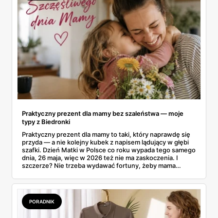
Praktyczny prezent dla mamy bez szaleństwa — moje
typy z Biedronki
Praktyczny prezent dla mamy to taki, który naprawdę się
przyda — a nie kolejny kubek z napisem lądujący w głębi
szafki. Dzień Matki w Polsce co roku wypada tego samego
dnia, 26 maja, więc w 2026 też nie ma zaskoczenia. I
szczerze? Nie trzeba wydawać fortuny, żeby mama
poczuła się zauważona. Przejrzałam gazetkę Biedronki
ważną od 21 do 30 maja i wynotowałam to, co sama
wrzuciłabym do koszyka bez wahania: kosmetyki, perfumy
i drobiazgi, które kobiety faktycznie zużywają. Ceny
PORADNIK
zaczynają się od kilkunastu złotych, a efekt bywa lepszy
niż niejeden droższy zestaw.