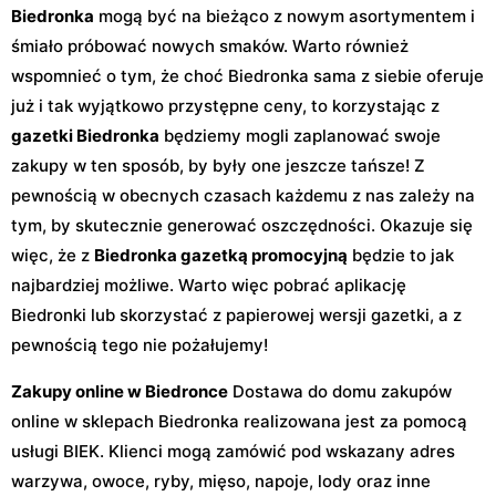
Biedronka
mogą być na bieżąco z nowym asortymentem i
śmiało próbować nowych smaków. Warto również
wspomnieć o tym, że choć Biedronka sama z siebie oferuje
już i tak wyjątkowo przystępne ceny, to korzystając z
gazetki Biedronka
będziemy mogli zaplanować swoje
zakupy w ten sposób, by były one jeszcze tańsze! Z
pewnością w obecnych czasach każdemu z nas zależy na
tym, by skutecznie generować oszczędności. Okazuje się
więc, że z
Biedronka gazetką promocyjną
będzie to jak
najbardziej możliwe. Warto więc pobrać aplikację
Biedronki lub skorzystać z papierowej wersji gazetki, a z
pewnością tego nie pożałujemy!
Zakupy online w Biedronce
Dostawa do domu zakupów
online w sklepach Biedronka realizowana jest za pomocą
usługi BIEK. Klienci mogą zamówić pod wskazany adres
warzywa, owoce, ryby, mięso, napoje, lody oraz inne