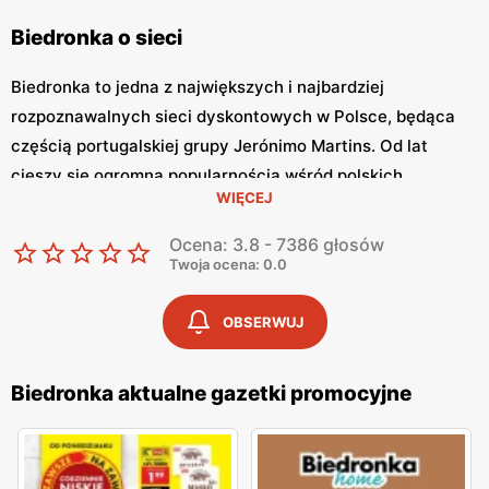
Biedronka o sieci
Biedronka to jedna z największych i najbardziej
rozpoznawalnych sieci dyskontowych w Polsce, będąca
częścią portugalskiej grupy Jerónimo Martins. Od lat
cieszy się ogromną popularnością wśród polskich
WIĘCEJ
konsumentów, oferując szeroki asortyment produktów
spożywczych i przemysłowych w atrakcyjnych niskich
Ocena: 3.8 - 7386 głosów
cenach. Klienci cenią sobie bogaty wybór, częste
Twoja ocena: 0.0
promocje oraz doskonałą jakość oferowanych produktów.
Jednym z kluczowych elementów strategii marketingowej
OBSERWUJ
tej sieci jest
Biedronka gazetka promocyjna
, która ukazuje
się regularnie i informuje o najnowszych ofertach.
Biedronka aktualne gazetki promocyjne
Gazetka promocyjna Biedronka
, publikowana co tydzień,
prezentuje aktualne promocje, specjalne oferty i
sezonowe wyprzedaże, dzięki czemu klienci mogą