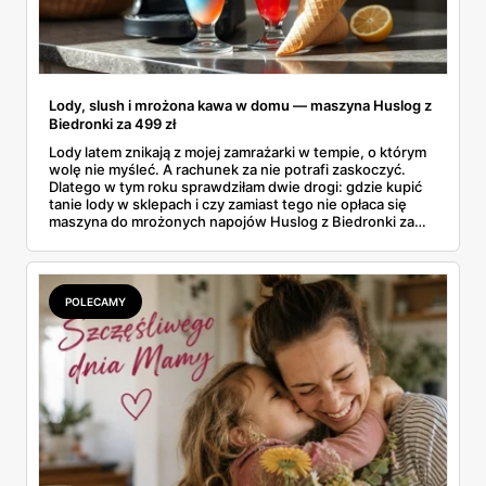
Lody, slush i mrożona kawa w domu — maszyna Huslog z
Biedronki za 499 zł
Lody latem znikają z mojej zamrażarki w tempie, o którym
wolę nie myśleć. A rachunek za nie potrafi zaskoczyć.
Dlatego w tym roku sprawdziłam dwie drogi: gdzie kupić
tanie lody w sklepach i czy zamiast tego nie opłaca się
maszyna do mrożonych napojów Huslog z Biedronki za
499 zł. Jedno urządzenie obiecuje lody, slush i mrożoną
kawę w domu, bez wychodzenia po nie do sklepu.
Postanowiłam policzyć, kiedy naprawdę się to zwraca.
POLECAMY