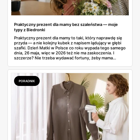
Praktyczny prezent dla mamy bez szaleństwa — moje
typy z Biedronki
Praktyczny prezent dla mamy to taki, który naprawdę się
przyda — a nie kolejny kubek z napisem lądujący w głębi
szafki. Dzień Matki w Polsce co roku wypada tego samego
dnia, 26 maja, więc w 2026 też nie ma zaskoczenia. I
szczerze? Nie trzeba wydawać fortuny, żeby mama
poczuła się zauważona. Przejrzałam gazetkę Biedronki
ważną od 21 do 30 maja i wynotowałam to, co sama
wrzuciłabym do koszyka bez wahania: kosmetyki, perfumy
i drobiazgi, które kobiety faktycznie zużywają. Ceny
PORADNIK
zaczynają się od kilkunastu złotych, a efekt bywa lepszy
niż niejeden droższy zestaw.