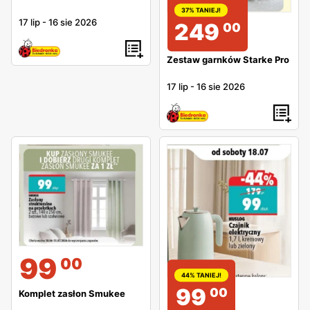
37% TANIEJ!
17 lip
-
16 sie 2026
249
00
Zestaw garnków Starke Pro
17 lip
-
16 sie 2026
99
00
44% TANIEJ!
99
00
Komplet zasłon Smukee