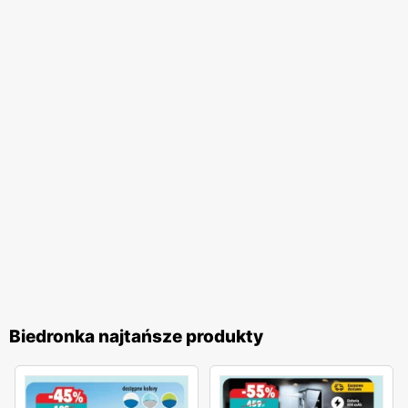
na wygodne zakupy blisko domu. Firma stawia na wysoką
jakość obsługi oraz komfort zakupów, co przekłada się na
zadowolenie i lojalność klientów. Biedronka pozostaje
jednym z ulubionych miejsc zakupów Polaków. Sieć
nieustannie dostosowuje swoją ofertę do potrzeb klientów,
wprowadzając nowe produkty i udoskonalając istniejące,
aby zapewnić najwyższą jakość i atrakcyjność cenową. To
miejsce, gdzie zakupy stają się przyjemnością, a każdy
klient może liczyć na wyjątkowe oferty i doskonałą
obsługę.
Biedronka najtańsze produkty