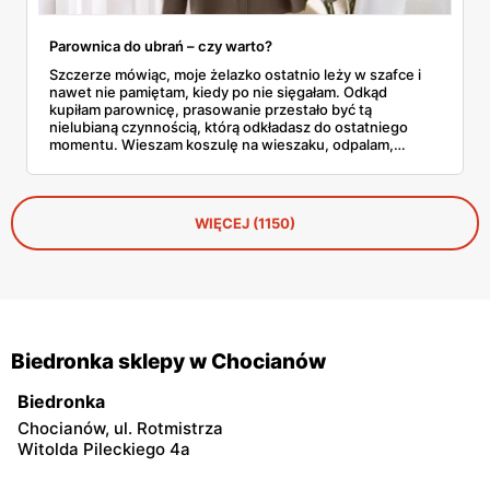
Parownica do ubrań – czy warto?
Szczerze mówiąc, moje żelazko ostatnio leży w szafce i
nawet nie pamiętam, kiedy po nie sięgałam. Odkąd
kupiłam parownicę, prasowanie przestało być tą
nielubianą czynnością, którą odkładasz do ostatniego
momentu. Wieszam koszulę na wieszaku, odpalam,
przejeżdżam parą – gotowe w dwie minuty. No i tu
zaczyna się problem, bo parownic jest na rynku
zatrzęsienie, a nie każda robi to, co obiecuje producent.
WIĘCEJ (1150)
Biedronka sklepy w Chocianów
Biedronka
Chocianów, ul. Rotmistrza
Witolda Pileckiego 4a