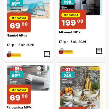
56% TANIEJ!
45% TANIEJ!
199
00
69
90
Alkomat IBOX
Namiot Altus
17 lip
-
16 sie 2026
17 lip
-
16 sie 2026
56% TANIEJ!
69
90
Parownica MPM