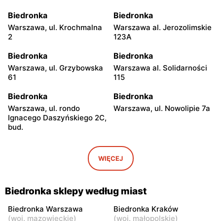
Biedronka
Biedronka
Warszawa, ul. Krochmalna
Warszawa al. Jerozolimskie
2
123A
Biedronka
Biedronka
Warszawa, ul. Grzybowska
Warszawa al. Solidarności
61
115
Biedronka
Biedronka
Warszawa, ul. rondo
Warszawa, ul. Nowolipie 7a
Ignacego Daszyńskiego 2C,
bud.
Biedronka
Biedronka
Warszawa, ul. Ogrodowa 58
Warszawa al. Solidarności
WIĘCEJ
86 88
Biedronka
Biedronka
Biedronka sklepy według miast
Warszawa, ul. Dobra 42
Warszawa, ul. Juliana
Ursyna Niemcewicza 8
Biedronka Warszawa
Biedronka Kraków
(
woj. mazowieckie
)
(
woj. małopolskie
)