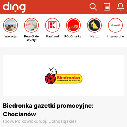
Wakacje
Powrót do
Kaufland
POLOmarket
Netto
Intermarche
szkoły!
Biedronka gazetki promocyjne:
Chocianów
(
pow. Polkowicki,
woj. Dolnośląskie
)