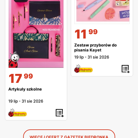
11
99
Zestaw przyborów do
pisania Kayet
19 lip
-
31 sie 2026
17
99
Artykuły szkolne
19 lip
-
31 sie 2026
WIĘCEJ OFERT Z GAZETEK BIEDRONKA