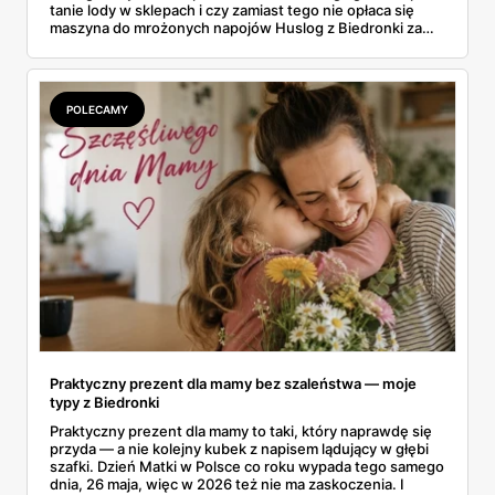
tanie lody w sklepach i czy zamiast tego nie opłaca się
maszyna do mrożonych napojów Huslog z Biedronki za
499 zł. Jedno urządzenie obiecuje lody, slush i mrożoną
kawę w domu, bez wychodzenia po nie do sklepu.
Postanowiłam policzyć, kiedy naprawdę się to zwraca.
POLECAMY
Praktyczny prezent dla mamy bez szaleństwa — moje
typy z Biedronki
Praktyczny prezent dla mamy to taki, który naprawdę się
przyda — a nie kolejny kubek z napisem lądujący w głębi
szafki. Dzień Matki w Polsce co roku wypada tego samego
dnia, 26 maja, więc w 2026 też nie ma zaskoczenia. I