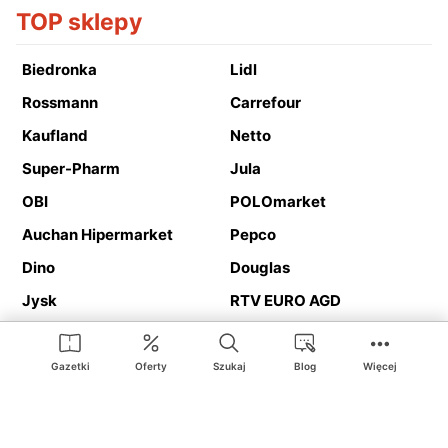
TOP sklepy
Biedronka
Lidl
Rossmann
Carrefour
Kaufland
Netto
Super-Pharm
Jula
OBI
POLOmarket
Auchan Hipermarket
Pepco
Dino
Douglas
Jysk
RTV EURO AGD
Action
Media Expert
Deichmann
Media Markt
Gazetki
Oferty
Szukaj
Blog
Więcej
Ding.pl to serwis internetowy prezentujący
gazetki promocyjne
oraz
katalogi
sklepów i dużych sieci handlowych. Dzięki