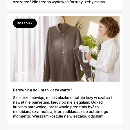
szczerze? Nie trzeba wydawać fortuny, żeby mama
poczuła się zauważona. Przejrzałam gazetkę Biedronki
ważną od 21 do 30 maja i wynotowałam to, co sama
wrzuciłabym do koszyka bez wahania: kosmetyki, perfumy
i drobiazgi, które kobiety faktycznie zużywają. Ceny
PORADNIK
zaczynają się od kilkunastu złotych, a efekt bywa lepszy
niż niejeden droższy zestaw.
Parownica do ubrań – czy warto?
Szczerze mówiąc, moje żelazko ostatnio leży w szafce i
nawet nie pamiętam, kiedy po nie sięgałam. Odkąd
kupiłam parownicę, prasowanie przestało być tą
nielubianą czynnością, którą odkładasz do ostatniego
momentu. Wieszam koszulę na wieszaku, odpalam,
przejeżdżam parą – gotowe w dwie minuty. No i tu
zaczyna się problem, bo parownic jest na rynku