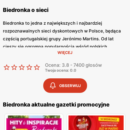
Biedronka o sieci
Biedronka to jedna z największych i najbardziej
rozpoznawalnych sieci dyskontowych w Polsce, będąca
częścią portugalskiej grupy Jerónimo Martins. Od lat
cieszy się ogromną popularnością wśród polskich
WIĘCEJ
konsumentów, oferując szeroki asortyment produktów
spożywczych i przemysłowych w atrakcyjnych niskich
Ocena: 3.8 - 7400 głosów
cenach. Klienci cenią sobie bogaty wybór, częste
Twoja ocena: 0.0
promocje oraz doskonałą jakość oferowanych produktów.
Jednym z kluczowych elementów strategii marketingowej
OBSERWUJ
tej sieci jest
Biedronka gazetka promocyjna
, która ukazuje
się regularnie i informuje o najnowszych ofertach.
Biedronka aktualne gazetki promocyjne
Gazetka promocyjna Biedronka
, publikowana co tydzień,
prezentuje aktualne promocje, specjalne oferty i
sezonowe wyprzedaże, dzięki czemu klienci mogą