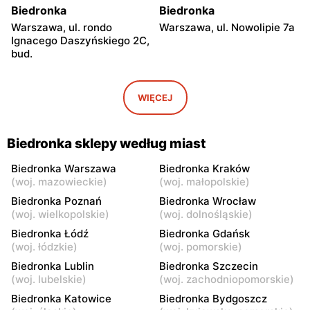
Biedronka
Biedronka
Warszawa, ul. rondo
Warszawa, ul. Nowolipie 7a
Ignacego Daszyńskiego 2C,
bud.
Biedronka
Biedronka
Warszawa, ul. Ogrodowa 58
Warszawa al. Solidarności
WIĘCEJ
86 88
Biedronka
Biedronka
Biedronka sklepy według miast
Warszawa, ul. Dobra 42
Warszawa, ul. Juliana
Ursyna Niemcewicza 8
Biedronka Warszawa
Biedronka Kraków
(
woj. mazowieckie
)
(
woj. małopolskie
)
Biedronka
Biedronka
Biedronka Poznań
Biedronka Wrocław
Warszawa, ul. Solec 24
Warszawa, ul. Juliana
(
woj. wielkopolskie
)
(
woj. dolnośląskie
)
Ursyna Niemcewicza 26
Biedronka Łódź
Biedronka Gdańsk
(
woj. łódzkie
)
(
woj. pomorskie
)
Biedronka
Biedronka
Biedronka Lublin
Biedronka Szczecin
Warszawa, ul.
Warszawa, ul. Górnośląska
(
woj. lubelskie
)
(
woj. zachodniopomorskie
)
Bonifraterska 6
6
Biedronka Katowice
Biedronka Bydgoszcz
Biedronka
Biedronka