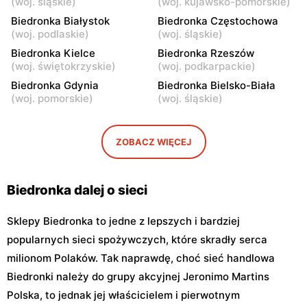
(
woj. śląskie
)
(
woj. kujawsko-pomorskie
)
Warszawa, ul. Leszno 15
Warszawa, ul. Stanisława
Biedronka Białystok
Biedronka Częstochowa
Dubois 5A
(
woj. podlaskie
)
(
woj. śląskie
)
Biedronka
Biedronka Kielce
Biedronka
Biedronka Rzeszów
(
woj. świętokrzyskie
)
(
woj. podkarpackie
)
Warszawa, ul. Puławska
Warszawa, ul. Dzika 4
111b
Biedronka Gdynia
Biedronka Bielsko-Biała
(
woj. pomorskie
)
(
woj. śląskie
)
Biedronka
Biedronka
Warszawa, ul. Obozowa 16
Warszawa, ul. Targowa 24
ZOBACZ WIĘCEJ
Biedronka
Biedronka
Warszawa, ul. Sokołowska
Warszawa, ul. plac Gen.
11
Józefa Hallera 6
Biedronka dalej o sieci
Sklepy Biedronka to jedne z lepszych i bardziej
popularnych sieci spożywczych, które skradły serca
milionom Polaków. Tak naprawdę, choć sieć handlowa
Biedronki należy do grupy akcyjnej Jeronimo Martins
Polska, to jednak jej właścicielem i pierwotnym