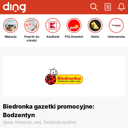
Wakacje
Powrót do
Kaufland
POLOmarket
Netto
Intermarche
szkoły!
Biedronka gazetki promocyjne:
Bodzentyn
(
pow. Kielecki,
woj. Świętokrzyskie
)