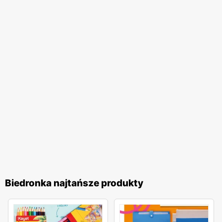
na wygodne zakupy blisko domu. Firma stawia na wysoką
jakość obsługi oraz komfort zakupów, co przekłada się na
zadowolenie i lojalność klientów. Biedronka pozostaje
jednym z ulubionych miejsc zakupów Polaków. Sieć
nieustannie dostosowuje swoją ofertę do potrzeb klientów,
wprowadzając nowe produkty i udoskonalając istniejące,
aby zapewnić najwyższą jakość i atrakcyjność cenową. To
miejsce, gdzie zakupy stają się przyjemnością, a każdy
klient może liczyć na wyjątkowe oferty i doskonałą
obsługę.
Biedronka najtańsze produkty