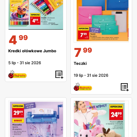
4
99
7
99
Kredki ołówkowe Jumbo
5 lip
-
31 sie 2026
Teczki
19 lip
-
31 sie 2026