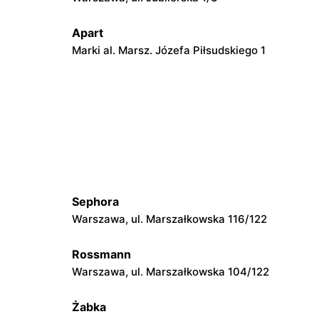
Apart
Marki al. Marsz. Józefa Piłsudskiego 1
Apart
Pruszków, ul. Henryka Sienkiewicza 19
Apart
go 74
Radom, ul. Bolesława Chrobrego 1
Sephora
Apart
Warszawa, ul. Marszałkowska 116/122
Łódź al. Marsz. Józefa Piłsudskiego
15/23
Rossmann
Apart
Warszawa, ul. Marszałkowska 104/122
Łódź, ul. Pabianicka 245
Żabka