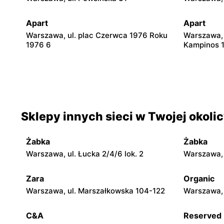
Apart
Apart
Warszawa, ul. plac Czerwca 1976 Roku
Warszawa, 
1976 6
Kampinos 
Apart
Apart
Warszawa, ul. Światowida 17
Janki, ul.
Apart
Apart
Sklepy innych sieci w Twojej okoli
Legionowo, ul. Jerzego Siwińskiego 2
Wołomin, u
Żabka
Żabka
Apart
Apart
Warszawa, ul. Łucka 2/4/6 lok. 2
Warszawa, u
Radom al. Józefa Grzecznarowskiego 28
Puławy, ul.
Zara
Organic
Apart
Apart
Warszawa, ul. Marszałkowska 104-122
Warszawa, 
Łódź, ul. Jana Karskiego 5
Łódź al. Ja
C&A
Reserved