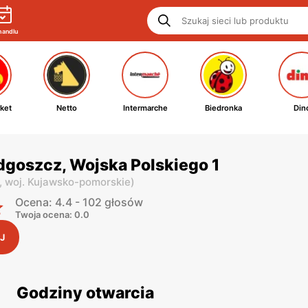
handlu
ket
Netto
Intermarche
Biedronka
Din
dgoszcz, Wojska Polskiego 1
,
woj. Kujawsko-pomorskie
)
Ocena: 4.4 - 102 głosów
Twoja ocena: 0.0
J
Godziny otwarcia