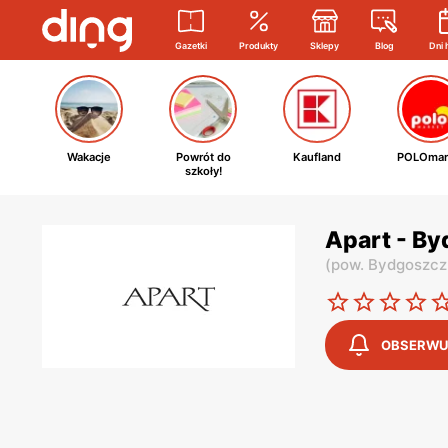
Gazetki
Produkty
Sklepy
Blog
Dni 
Wakacje
Powrót do
Kaufland
POLOmar
szkoły!
Apart - By
(
pow. Bydgoszcz
OBSERWU