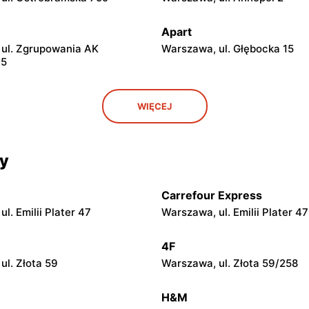
Apart
ul. Zgrupowania AK
Warszawa, ul. Głębocka 15
15
Apart
WIĘCEJ
 Mszczonowska 3
Piaseczno, ul. Puławska 42E
Apart
cy
l. Geodetów 2
Siedlce, ul. Józefa Piłsudskie
Carrefour Express
Apart
l. Emilii Plater 47
Warszawa, ul. Emilii Plater 47
 Lubelska 2
Łódź, ul. Brzezińska 27/29
4F
Apart
ul. Złota 59
Warszawa, ul. Złota 59/258
na Pawła II 30
Rzgów, ul. Żeromskiego 8
H&M