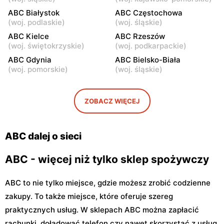
Warszawa, ul. Staniewicka
Warszawa, ul. Ludwika
ABC Białystok
ABC Częstochowa
24
Kickiego 12
(
woj. podlaskie
)
(
woj. śląskie
)
ABC
ABC Kielce
ABC
ABC Rzeszów
(
woj. świętokrzyskie
)
(
woj. podkarpackie
)
Warszawa, ul. Grenadierów
Warszawa, ul. Jana
2
Kochanowskiego 39
ABC Gdynia
ABC Bielsko-Biała
(
woj. pomorskie
)
(
woj. śląskie
)
ABC
ABC
Warszawa, ul. Andrzeja
Warszawa, ul. Samarytanka
Sołtana 2A
3
ZOBACZ WIĘCEJ
ABC
ABC
Warszawa, ul. Sulejkowska
Warszawa, ul. Akermańska
ABC dalej o sieci
43
3
ABC - więcej niż tylko sklep spożywczy
ABC to nie tylko miejsce, gdzie możesz zrobić codzienne
zakupy. To także miejsce, które oferuje szereg
praktycznych usług. W sklepach ABC można zapłacić
rachunki, doładować telefon czy nawet skorzystać z usług