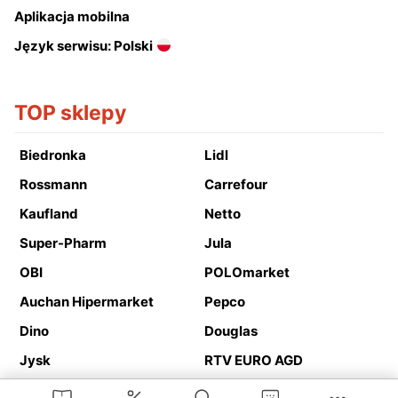
Aplikacja mobilna
Język serwisu: Polski
TOP sklepy
Biedronka
Lidl
Rossmann
Carrefour
Kaufland
Netto
Super-Pharm
Jula
OBI
POLOmarket
Auchan Hipermarket
Pepco
Dino
Douglas
Jysk
RTV EURO AGD
Action
Media Expert