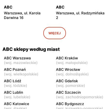
ABC
ABC
Warszawa, ul. Karola
Warszawa, ul. Radzymińska
Darwina 16
2
ABC
ABC
Warszawa, ul.
Warszawa, ul. Białostocka
WIĘCEJ
Międzynarodowa 62
9
ABC
ABC
ABC sklepy według miast
Warszawa, ul. Grochowska
Warszawa, ul. Szwedzka 11
321
ABC Warszawa
ABC Kraków
(
woj. mazowieckie
)
(
woj. małopolskie
)
ABC
ABC
ABC Poznań
ABC Wrocław
Warszawa, ul. Kowieńska
Warszawa, ul. Chełmska 9
(
woj. wielkopolskie
)
(
woj. dolnośląskie
)
20
ABC Łódź
ABC Gdańsk
(
woj. łódzkie
)
(
woj. pomorskie
)
ABC
ABC
ABC Lublin
ABC Szczecin
Warszawa, ul. Łochowska
Warszawa, ul. Pustola 23
(
woj. lubelskie
)
(
woj. zachodniopomorskie
)
39
ABC Katowice
ABC Bydgoszcz
ABC
ABC
(
woj. śląskie
)
(
woj. kujawsko-pomorskie
)