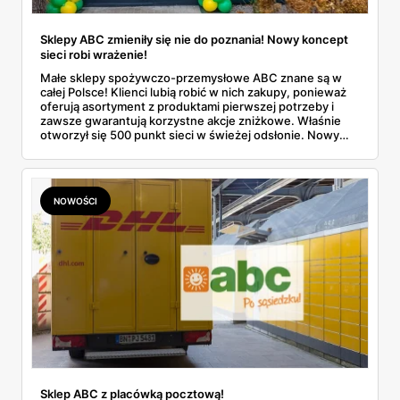
Sklepy ABC zmieniły się nie do poznania! Nowy koncept
sieci robi wrażenie!
Małe sklepy spożywczo-przemysłowe ABC znane są w
całej Polsce! Klienci lubią robić w nich zakupy, ponieważ
oferują asortyment z produktami pierwszej potrzeby i
zawsze gwarantują korzystne akcje zniżkowe. Właśnie
otworzył się 500 punkt sieci w świeżej odsłonie. Nowy
wygląd zyskały również inne placówki. Dowiedz się
więcej!
NOWOŚCI
Sklep ABC z placówką pocztową!