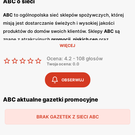
ABC o sieci
ABC
to ogólnopolska sieć sklepów spożywczych, której
misją jest dostarczanie świeżych i wysokiej jakości
produktów do domów swoich klientów. Sklepy
ABC
są
znane z atrakcyjnych
promocji
,
niskich cen
oraz
WIĘCEJ
szerokiego asortymentu, który zaspokaja potrzeby całej
rodziny. Dzięki przyjaznej obsłudze i lokalnym sklepom,
Ocena: 4.2 - 108 głosów
ABC
stało się ulubionym miejscem zakupów dla wielu
Twoja ocena: 0.0
Polaków. Sieć
ABC
regularnie publikuje
gazetki
promocyjne
, w których prezentowane są najlepsze oferty
OBSERWUJ
oraz nowości produktowe.
Gazetki
te ukazują się kilka razy
w miesiącu, umożliwiając klientom śledzenie najnowszych
ABC aktualne gazetki promocyjne
okazji i planowanie zakupów z wyprzedzeniem. Dostępne
są one zarówno w formie papierowej w sklepach, jak i w
BRAK GAZETEK Z SIECI ABC
wersji online na stronie internetowej sieci. Jednym z
kluczowych atutów sieci
ABC
jest jej polskość i lokalne