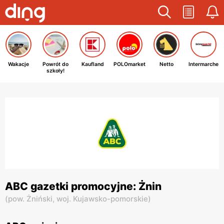
Wakacje
Powrót do
Kaufland
POLOmarket
Netto
Intermarche
szkoły!
ABC gazetki promocyjne: Żnin
(
pow. Żniński,
woj. Kujawsko-pomorskie
)