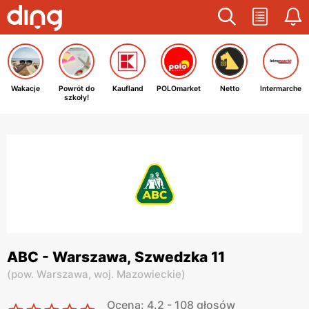
Wakacje
Powrót do
Kaufland
POLOmarket
Netto
Intermarche
szkoły!
ABC - Warszawa, Szwedzka 11
(
pow. Warszawa,
woj. Mazowieckie
)
Ocena: 4.2 - 108 głosów