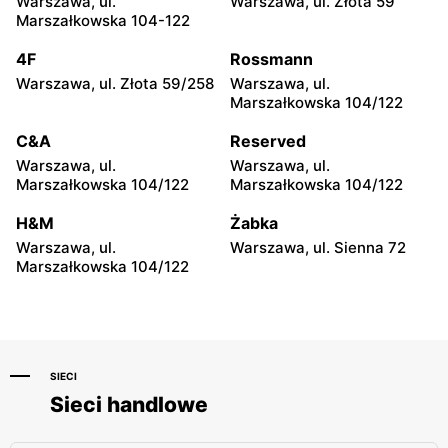
Warszawa, ul.
Warszawa, ul. Złota 59
ABC
ABC
Marszałkowska 104-122
Warszawa, ul. Ludwika
Warszawa, ul. Grenadierów
Kickiego 12
2
4F
Rossmann
Warszawa, ul. Złota 59/258
Warszawa, ul.
ABC
ABC
Marszałkowska 104/122
Warszawa, ul. Jana
Warszawa, ul. Andrzeja
Kochanowskiego 39
Sołtana 2A
C&A
Reserved
Warszawa, ul.
Warszawa, ul.
ABC
ABC
Marszałkowska 104/122
Marszałkowska 104/122
Warszawa, ul. Samarytanka
Warszawa, ul. Sulejkowska
3
43
H&M
Żabka
Warszawa, ul.
Warszawa, ul. Sienna 72
ABC
ABC
Marszałkowska 104/122
Warszawa, ul. Akermańska
Warszawa, ul. Stefana
3
Żeromskiego 55
SIECI
Sieci handlowe