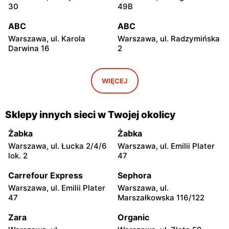
30
49B
ABC
ABC
Warszawa, ul. Karola
Warszawa, ul. Radzymińska
Darwina 16
2
ABC
ABC
Warszawa, ul.
Warszawa, ul. Białostocka
WIĘCEJ
Międzynarodowa 62
9
ABC
ABC
Sklepy innych sieci w Twojej okolicy
Warszawa, ul. Grochowska
Warszawa, ul. Kowieńska
321
20
Żabka
Żabka
Warszawa, ul. Łucka 2/4/6
Warszawa, ul. Emilii Plater
ABC
ABC
lok. 2
47
Warszawa, ul. Chełmska 9
Warszawa, ul. Łochowska
39
Carrefour Express
Sephora
Warszawa, ul. Emilii Plater
Warszawa, ul.
ABC
ABC
47
Marszałkowska 116/122
Warszawa, ul. Pustola 23
Warszawa, ul. Staniewicka
24
Zara
Organic