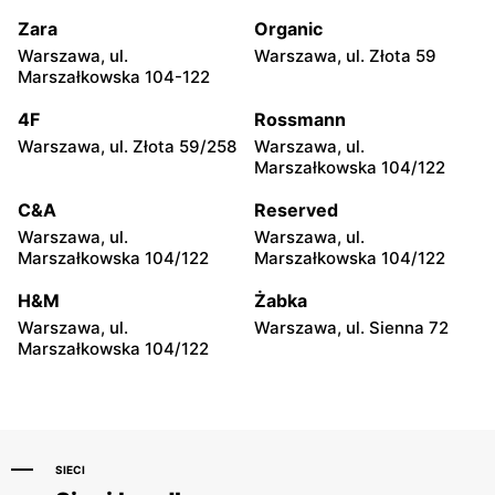
Warszawa, ul. Pustola 23
Warszawa, ul. Staniewicka
24
Zara
Organic
Warszawa, ul.
Warszawa, ul. Złota 59
ABC
ABC
Marszałkowska 104-122
Warszawa, ul. Ludwika
Warszawa, ul. Grenadierów
Kickiego 12
2
4F
Rossmann
Warszawa, ul. Złota 59/258
Warszawa, ul.
ABC
ABC
Marszałkowska 104/122
Warszawa, ul. Jana
Warszawa, ul. Andrzeja
Kochanowskiego 39
Sołtana 2A
C&A
Reserved
Warszawa, ul.
Warszawa, ul.
ABC
ABC
Marszałkowska 104/122
Marszałkowska 104/122
Warszawa, ul. Samarytanka
Warszawa, ul. Sulejkowska
3
43
H&M
Żabka
Warszawa, ul.
Warszawa, ul. Sienna 72
ABC
ABC
Marszałkowska 104/122
Warszawa, ul. Akermańska
Warszawa, ul. Stefana
3
Żeromskiego 55
SIECI