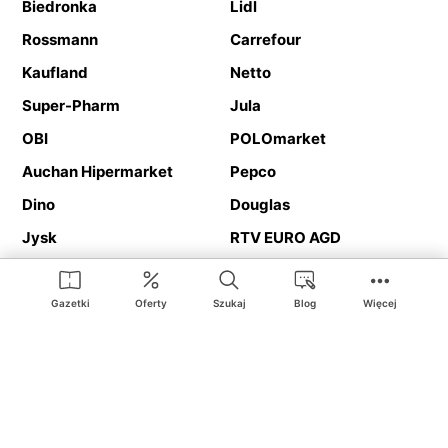
Biedronka
Lidl
Rossmann
Carrefour
Kaufland
Netto
Super-Pharm
Jula
OBI
POLOmarket
Auchan Hipermarket
Pepco
Dino
Douglas
Jysk
RTV EURO AGD
Action
Media Expert
Deichmann
Media Markt
Gazetki
Oferty
Szukaj
Blog
Więcej
Ding.pl to serwis internetowy prezentujący
gazetki promocyjne
oraz
katalogi
sklepów i dużych sieci handlowych. Dzięki
geolokalizacji otrzymasz przede wszystkim oferty sklepów, z
Twojego bliskiego otoczenia. Dodatkowo na stronie znajdziesz
adresy sklepów, więc w trakcie podróży bez problemu trafisz do
ulubionego sklepu.