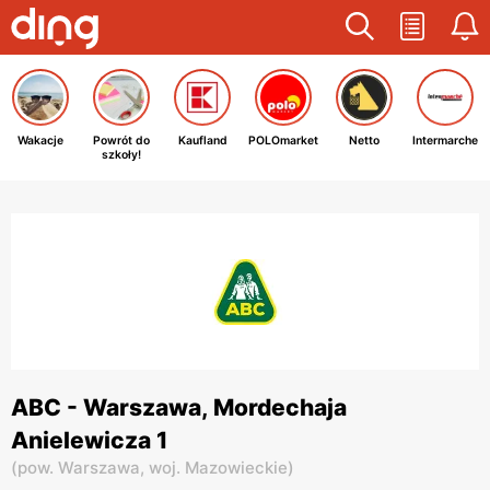
Wakacje
Powrót do
Kaufland
POLOmarket
Netto
Intermarche
szkoły!
ABC - Warszawa, Mordechaja
Anielewicza 1
(
pow. Warszawa,
woj. Mazowieckie
)