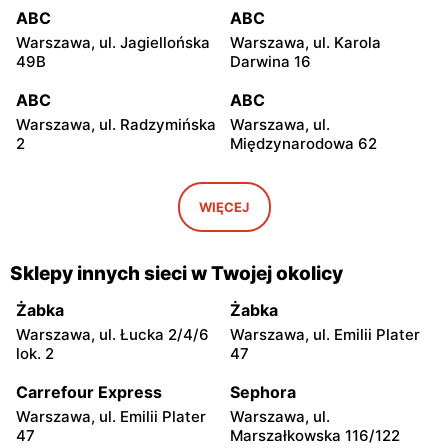
ABC
ABC
Warszawa, ul. Jagiellońska
Warszawa, ul. Karola
49B
Darwina 16
ABC
ABC
Warszawa, ul. Radzymińska
Warszawa, ul.
2
Międzynarodowa 62
ABC
ABC
Warszawa, ul. Białostocka
Warszawa, ul. Grochowska
WIĘCEJ
9
321
ABC
ABC
Sklepy innych sieci w Twojej okolicy
Warszawa, ul. Szwedzka 11
Warszawa, ul. Kowieńska
20
Żabka
Żabka
Warszawa, ul. Łucka 2/4/6
Warszawa, ul. Emilii Plater
ABC
ABC
lok. 2
47
Warszawa, ul. Chełmska 9
Warszawa, ul. Łochowska
39
Carrefour Express
Sephora
Warszawa, ul. Emilii Plater
Warszawa, ul.
ABC
ABC
47
Marszałkowska 116/122