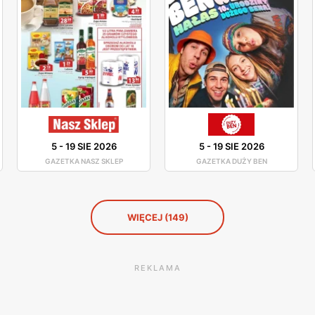
5
-
19 SIE 2026
5
-
19 SIE 2026
GAZETKA NASZ SKLEP
GAZETKA DUŻY BEN
WIĘCEJ (149)
REKLAMA