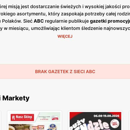
ej misją jest dostarczanie świeżych i wysokiej jakości 
okiego asortymentu, który zaspokaja potrzeby całej rodzin
u Polaków. Sieć
ABC
regularnie publikuje
gazetki promocyj
azy w miesiącu, umożliwiając klientom śledzenie najnowsz
ach, jak i w wersji online na stronie internetowej sieci.
WIĘCEJ
się w mniejszych miastach i wsiach, co pozwala na łatwy
ież lokalnych producentów, oferując produkty od regiona
klepów
ABC
znajdują się zarówno produkty spożywcze, jak 
, programy lojalnościowe oraz sezonowe wyprzedaże, któr
ocji, co zyskało uznanie wśród stałych klientów. Sieć
BRAK GAZETEK Z SIECI ABC
AB
lne zaangażowanie to elementy, które przyciągają do skl
arcie dla lokalnej społeczności.
i Markety