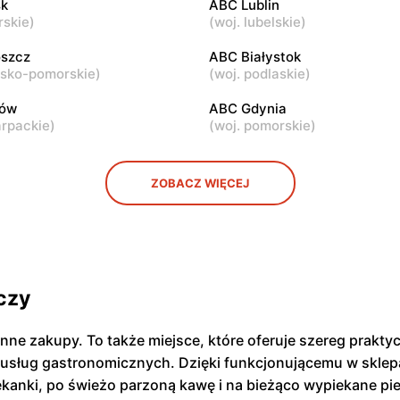
k
ABC Lublin
rskie
)
(
woj. lubelskie
)
ABC
ul. Samarytanka 3
Warszawa, ul. Sulejkowska 4
szcz
ABC Białystok
wsko-pomorskie
)
(
woj. podlaskie
)
zów
ABC Gdynia
arpackie
)
(
woj. pomorskie
)
ZOBACZ WIĘCEJ
czy
enne zakupy. To także miejsce, które oferuje szereg prak
 usług gastronomicznych. Dzięki funkcjonującemu w sklepa
iekanki, po świeżo parzoną kawę i na bieżąco wypiekane pi