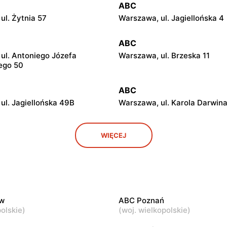
ABC
ul. Żytnia 57
Warszawa, ul. Jagiellońska 4
ABC
ul. Antoniego Józefa
Warszawa, ul. Brzeska 11
ego 50
ABC
ul. Jagiellońska 49B
Warszawa, ul. Karola Darwina
ABC
WIĘCEJ
ul. Białostocka 9
Warszawa, ul. Grochowska 3
ABC
ul. Chełmska 9
Warszawa, ul. Łochowska 39
w
ABC Poznań
ABC
olskie
)
(
woj. wielkopolskie
)
ul. Ludwika Kickiego 12
Warszawa, ul. Grenadierów 2