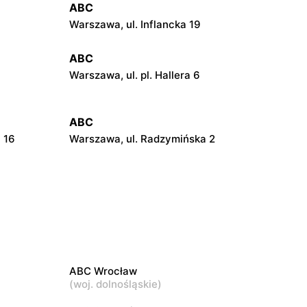
ABC
Warszawa, ul. Inflancka 19
ABC
Warszawa, ul. pl. Hallera 6
ABC
 16
Warszawa, ul. Radzymińska 2
ABC
21
Warszawa, ul. Szwedzka 11
ABC
Warszawa, ul. Pustola 23
ABC Wrocław
ABC
(
woj. dolnośląskie
)
Warszawa, ul. Jana Kochanowskiego 39