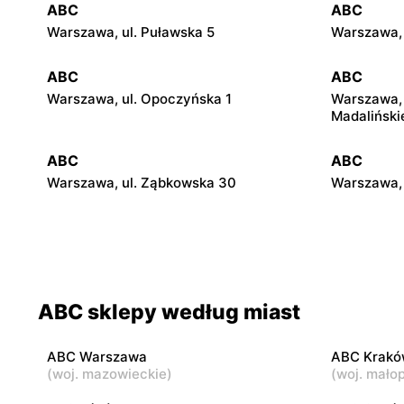
ABC
ABC
Warszawa, ul. Puławska 5
Warszawa, 
ABC
ABC
Warszawa, ul. Opoczyńska 1
Warszawa, 
Madaliński
ABC
ABC
Warszawa, ul. Ząbkowska 30
Warszawa, 
ABC
ABC
Warszawa, ul. Międzynarodowa 62
Warszawa, 
ABC
ABC
ABC sklepy według miast
Warszawa, ul. Kowieńska 20
Warszawa, 
ABC Warszawa
ABC Krakó
ABC
ABC
(
woj. mazowieckie
)
(
woj. małop
Warszawa, ul. Staniewicka 24
Warszawa, 