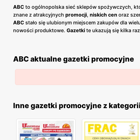
ABC
to ogólnopolska sieć sklepów spożywczych, któr
znane z atrakcyjnych
promocji
,
niskich cen
oraz szer
ABC
stało się ulubionym miejscem zakupów dla wiel
nowości produktowe.
Gazetki
te ukazują się kilka r
Dostępne są one zarówno w formie papierowej w sklep
polskość i lokalne zaangażowanie. Sklepy znajdują 
wyjazdu do większych aglomeracji.
ABC
wspiera równ
ABC aktualne gazetki promocyjne
wysoką jakość oferowanych artykułów. W ofercie s
drobne AGD. Klienci mogą liczyć na częste
promocje
na transparentność cen oraz przejrzyste zasady prom
Regularne
gazetki promocyjne
,
niskie ceny
oraz loka
którzy cenią sobie wygodne zakupy blisko domu i wsp
Inne gazetki promocyjne z kategori