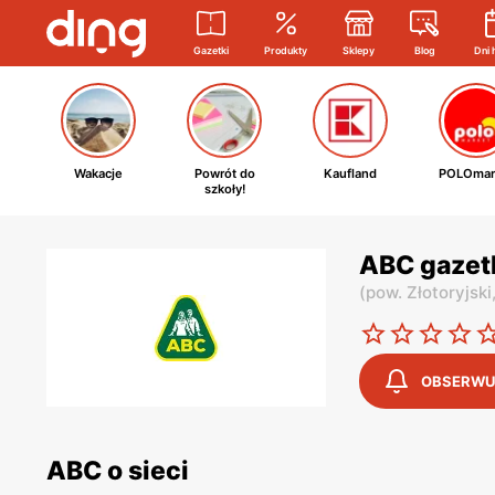
Gazetki
Produkty
Sklepy
Blog
Dni 
Wakacje
Powrót do
Kaufland
POLOmar
szkoły!
ABC gazet
(
pow. Złotoryjski
OBSERWU
ABC o sieci