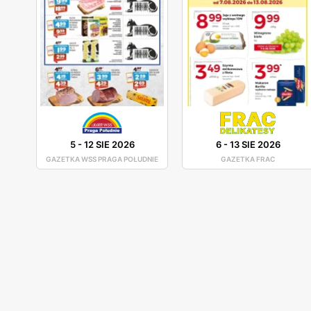
5
-
12 SIE 2026
6
-
13 SIE 2026
GAZETKA WSS PRAGA POŁUDNIE
GAZETKA FRAC