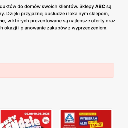
produktów do domów swoich klientów. Sklepy
ABC
są
y. Dzięki przyjaznej obsłudze i lokalnym sklepom,
ne
, w których prezentowane są najlepsze oferty oraz
ych okazji i planowanie zakupów z wyprzedzeniem.
 Jednym z kluczowych atutów sieci
ABC
jest jej
 dostęp do codziennych zakupów bez konieczności
lnych dostawców, co przekłada się na świeżość i
i chemia gospodarcza, artykuły higieniczne oraz
e umożliwiają dodatkowe oszczędności. Sieć stawia
C
cieszy się dużą popularnością i zaufaniem.
epów
ABC
szerokie grono zadowolonych klientów,