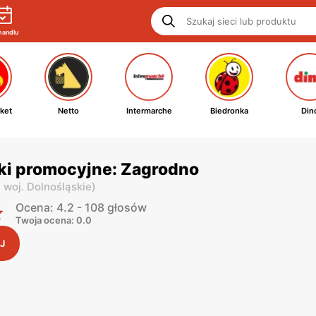
handlu
ket
Netto
Intermarche
Biedronka
Din
ki promocyjne: Zagrodno
,
woj. Dolnośląskie
)
Ocena: 4.2 - 108 głosów
Twoja ocena: 0.0
J