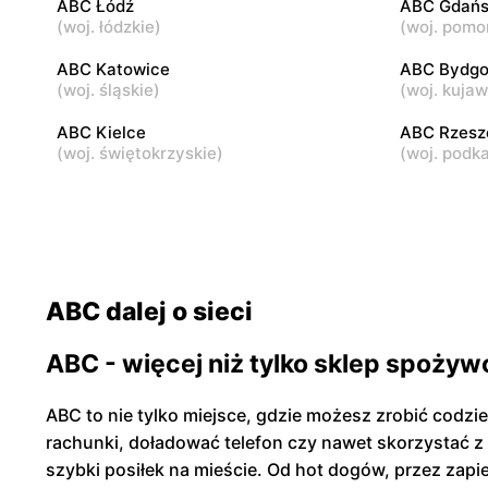
ABC Łódź
ABC Gdańs
(
woj. łódzkie
)
(
woj. pomo
ABC
ABC
Warszawa, ul. Andrzeja Sołtana 2A
Warszawa, 
ABC Katowice
ABC Bydgo
(
woj. śląskie
)
(
woj. kuja
ABC Kielce
ABC Rzes
(
woj. świętokrzyskie
)
(
woj. podk
ABC dalej o sieci
ABC - więcej niż tylko sklep spożyw
ABC to nie tylko miejsce, gdzie możesz zrobić codzi
rachunki, doładować telefon czy nawet skorzystać z
szybki posiłek na mieście. Od hot dogów, przez zap