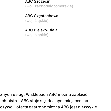
ABC Szczecin
(
woj. zachodniopomorskie
)
ABC
3
Warszawa, ul. Akermańska 3
ABC Częstochowa
(
woj. śląskie
)
ABC Bielsko-Biała
(
woj. śląskie
)
tycznych usług. W sklepach ABC można zapłacić
ch bistro, ABC staje się idealnym miejscem na
eczywo - oferta gastronomiczna ABC jest niezwykle