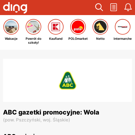
Wakacje
Powrót do
Kaufland
POLOmarket
Netto
Intermarche
szkoły!
ABC gazetki promocyjne: Wola
(
pow. Pszczyński,
woj. Śląskie
)