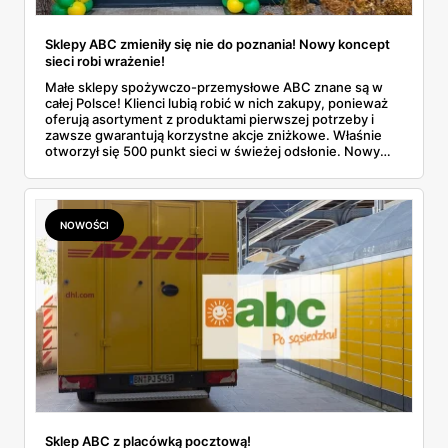
Sklepy ABC zmieniły się nie do poznania! Nowy koncept
sieci robi wrażenie!
Małe sklepy spożywczo-przemysłowe ABC znane są w
całej Polsce! Klienci lubią robić w nich zakupy, ponieważ
oferują asortyment z produktami pierwszej potrzeby i
zawsze gwarantują korzystne akcje zniżkowe. Właśnie
otworzył się 500 punkt sieci w świeżej odsłonie. Nowy
wygląd zyskały również inne placówki. Dowiedz się
więcej!
NOWOŚCI
Sklep ABC z placówką pocztową!