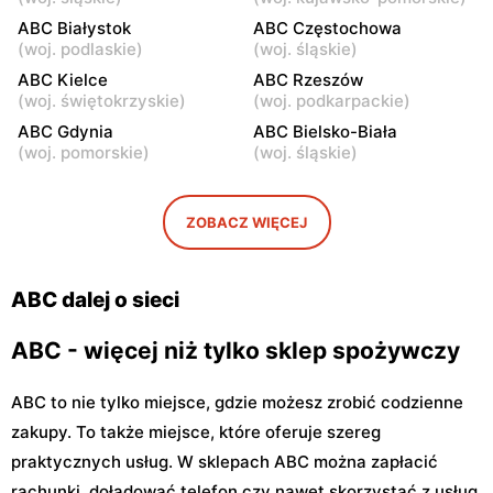
Warszawa, ul. Staniewicka
Warszawa, ul. Ludwika
ABC Białystok
ABC Częstochowa
24
Kickiego 12
(
woj. podlaskie
)
(
woj. śląskie
)
ABC
ABC Kielce
ABC
ABC Rzeszów
(
woj. świętokrzyskie
)
(
woj. podkarpackie
)
Warszawa, ul. Grenadierów
Warszawa, ul. Jana
2
Kochanowskiego 39
ABC Gdynia
ABC Bielsko-Biała
(
woj. pomorskie
)
(
woj. śląskie
)
ABC
ABC
Warszawa, ul. Andrzeja
Warszawa, ul. Samarytanka
Sołtana 2A
3
ZOBACZ WIĘCEJ
ABC
ABC
Warszawa, ul. Sulejkowska
Warszawa, ul. Akermańska
ABC dalej o sieci
43
3
ABC - więcej niż tylko sklep spożywczy
ABC to nie tylko miejsce, gdzie możesz zrobić codzienne
zakupy. To także miejsce, które oferuje szereg
praktycznych usług. W sklepach ABC można zapłacić
rachunki, doładować telefon czy nawet skorzystać z usług