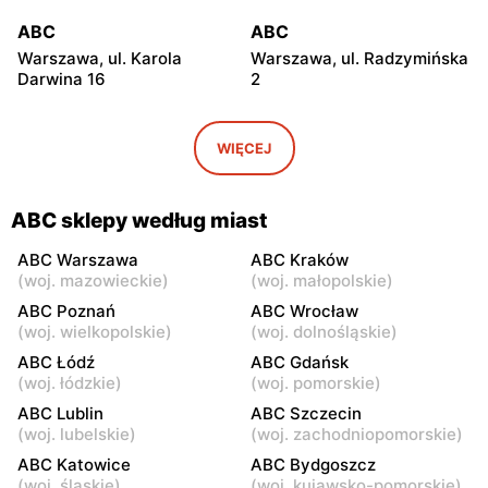
ABC
ABC
Warszawa, ul. Karola
Warszawa, ul. Radzymińska
Darwina 16
2
ABC
ABC
Warszawa, ul.
Warszawa, ul. Białostocka
WIĘCEJ
Międzynarodowa 62
9
ABC
ABC
ABC sklepy według miast
Warszawa, ul. Grochowska
Warszawa, ul. Szwedzka 11
321
ABC Warszawa
ABC Kraków
(
woj. mazowieckie
)
(
woj. małopolskie
)
ABC
ABC
ABC Poznań
ABC Wrocław
Warszawa, ul. Kowieńska
Warszawa, ul. Chełmska 9
(
woj. wielkopolskie
)
(
woj. dolnośląskie
)
20
ABC Łódź
ABC Gdańsk
(
woj. łódzkie
)
(
woj. pomorskie
)
ABC
ABC
ABC Lublin
ABC Szczecin
Warszawa, ul. Łochowska
Warszawa, ul. Pustola 23
(
woj. lubelskie
)
(
woj. zachodniopomorskie
)
39
ABC Katowice
ABC Bydgoszcz
ABC
ABC
(
woj. śląskie
)
(
woj. kujawsko-pomorskie
)