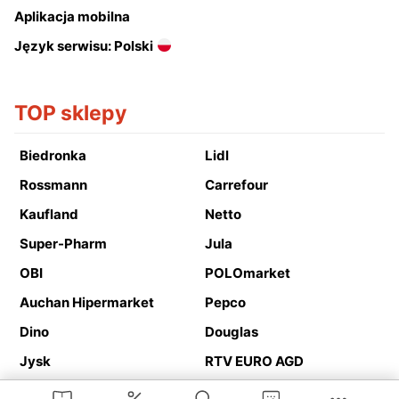
Aplikacja mobilna
Język serwisu: Polski
TOP sklepy
Biedronka
Lidl
Rossmann
Carrefour
Kaufland
Netto
Super-Pharm
Jula
OBI
POLOmarket
Auchan Hipermarket
Pepco
Dino
Douglas
Jysk
RTV EURO AGD
Action
Media Expert