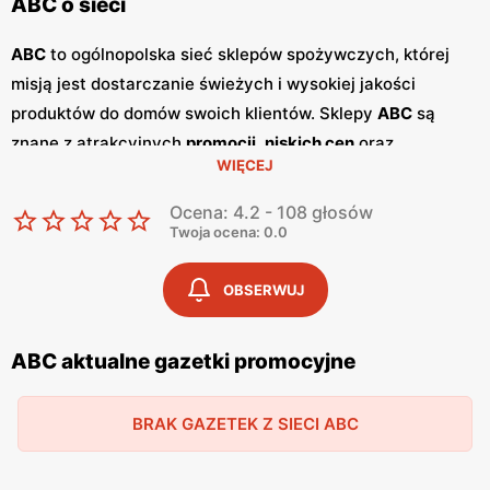
ABC o sieci
ABC
to ogólnopolska sieć sklepów spożywczych, której
misją jest dostarczanie świeżych i wysokiej jakości
produktów do domów swoich klientów. Sklepy
ABC
są
znane z atrakcyjnych
promocji
,
niskich cen
oraz
WIĘCEJ
szerokiego asortymentu, który zaspokaja potrzeby całej
rodziny. Dzięki przyjaznej obsłudze i lokalnym sklepom,
Ocena: 4.2 - 108 głosów
ABC
stało się ulubionym miejscem zakupów dla wielu
Twoja ocena: 0.0
Polaków. Sieć
ABC
regularnie publikuje
gazetki
promocyjne
, w których prezentowane są najlepsze oferty
OBSERWUJ
oraz nowości produktowe.
Gazetki
te ukazują się kilka razy
w miesiącu, umożliwiając klientom śledzenie najnowszych
ABC aktualne gazetki promocyjne
okazji i planowanie zakupów z wyprzedzeniem. Dostępne
są one zarówno w formie papierowej w sklepach, jak i w
BRAK GAZETEK Z SIECI ABC
wersji online na stronie internetowej sieci. Jednym z
kluczowych atutów sieci
ABC
jest jej polskość i lokalne