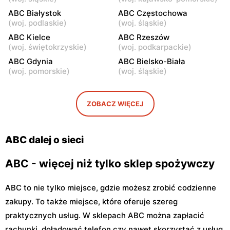
Warszawa, ul. Staniewicka
Warszawa, ul. Ludwika
ABC Białystok
ABC Częstochowa
24
Kickiego 12
(
woj. podlaskie
)
(
woj. śląskie
)
ABC
ABC Kielce
ABC
ABC Rzeszów
(
woj. świętokrzyskie
)
(
woj. podkarpackie
)
Warszawa, ul. Grenadierów
Warszawa, ul. Jana
2
Kochanowskiego 39
ABC Gdynia
ABC Bielsko-Biała
(
woj. pomorskie
)
(
woj. śląskie
)
ABC
ABC
Warszawa, ul. Andrzeja
Warszawa, ul. Samarytanka
Sołtana 2A
3
ZOBACZ WIĘCEJ
ABC
ABC
Warszawa, ul. Sulejkowska
Warszawa, ul. Akermańska
ABC dalej o sieci
43
3
ABC - więcej niż tylko sklep spożywczy
ABC to nie tylko miejsce, gdzie możesz zrobić codzienne
zakupy. To także miejsce, które oferuje szereg
praktycznych usług. W sklepach ABC można zapłacić
rachunki, doładować telefon czy nawet skorzystać z usług