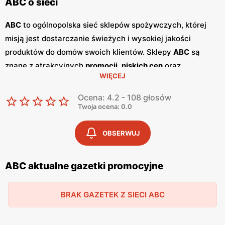
ABC o sieci
ABC
to ogólnopolska sieć sklepów spożywczych, której
misją jest dostarczanie świeżych i wysokiej jakości
produktów do domów swoich klientów. Sklepy
ABC
są
znane z atrakcyjnych
promocji
,
niskich cen
oraz
WIĘCEJ
szerokiego asortymentu, który zaspokaja potrzeby całej
rodziny. Dzięki przyjaznej obsłudze i lokalnym sklepom,
Ocena: 4.2 - 108 głosów
ABC
stało się ulubionym miejscem zakupów dla wielu
Twoja ocena: 0.0
Polaków. Sieć
ABC
regularnie publikuje
gazetki
promocyjne
, w których prezentowane są najlepsze oferty
OBSERWUJ
oraz nowości produktowe.
Gazetki
te ukazują się kilka razy
w miesiącu, umożliwiając klientom śledzenie najnowszych
ABC aktualne gazetki promocyjne
okazji i planowanie zakupów z wyprzedzeniem. Dostępne
są one zarówno w formie papierowej w sklepach, jak i w
BRAK GAZETEK Z SIECI ABC
wersji online na stronie internetowej sieci. Jednym z
kluczowych atutów sieci
ABC
jest jej polskość i lokalne