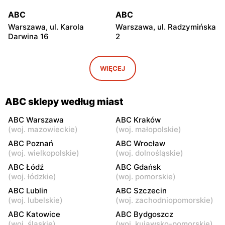
ABC
ABC
Warszawa, ul. Karola
Warszawa, ul. Radzymińska
Darwina 16
2
ABC
ABC
Warszawa, ul.
Warszawa, ul. Białostocka
WIĘCEJ
Międzynarodowa 62
9
ABC
ABC
ABC sklepy według miast
Warszawa, ul. Grochowska
Warszawa, ul. Szwedzka 11
321
ABC Warszawa
ABC Kraków
(
woj. mazowieckie
)
(
woj. małopolskie
)
ABC
ABC
ABC Poznań
ABC Wrocław
Warszawa, ul. Kowieńska
Warszawa, ul. Chełmska 9
(
woj. wielkopolskie
)
(
woj. dolnośląskie
)
20
ABC Łódź
ABC Gdańsk
(
woj. łódzkie
)
(
woj. pomorskie
)
ABC
ABC
ABC Lublin
ABC Szczecin
Warszawa, ul. Łochowska
Warszawa, ul. Pustola 23
(
woj. lubelskie
)
(
woj. zachodniopomorskie
)
39
ABC Katowice
ABC Bydgoszcz
ABC
ABC
(
woj. śląskie
)
(
woj. kujawsko-pomorskie
)