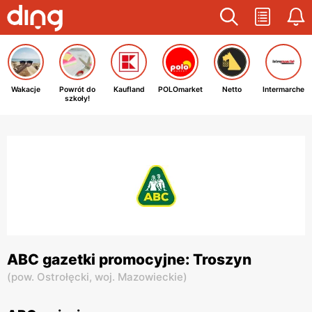
Wakacje
Powrót do
Kaufland
POLOmarket
Netto
Intermarche
szkoły!
ABC gazetki promocyjne: Troszyn
(
pow. Ostrołęcki,
woj. Mazowieckie
)