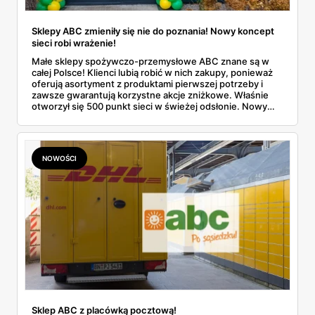
Sklepy ABC zmieniły się nie do poznania! Nowy koncept
sieci robi wrażenie!
Małe sklepy spożywczo-przemysłowe ABC znane są w
całej Polsce! Klienci lubią robić w nich zakupy, ponieważ
oferują asortyment z produktami pierwszej potrzeby i
zawsze gwarantują korzystne akcje zniżkowe. Właśnie
otworzył się 500 punkt sieci w świeżej odsłonie. Nowy
wygląd zyskały również inne placówki. Dowiedz się
więcej!
NOWOŚCI
Sklep ABC z placówką pocztową!