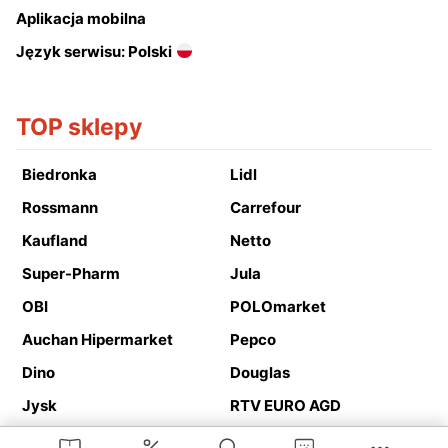
Aplikacja mobilna
Język serwisu: Polski
TOP sklepy
Biedronka
Lidl
Rossmann
Carrefour
Kaufland
Netto
Super-Pharm
Jula
OBI
POLOmarket
Auchan Hipermarket
Pepco
Dino
Douglas
Jysk
RTV EURO AGD
Action
Media Expert