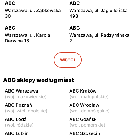
ABC
ABC
Warszawa, ul. Ząbkowska
Warszawa, ul. Jagiellońska
30
49B
ABC
ABC
Warszawa, ul. Karola
Warszawa, ul. Radzymińska
Darwina 16
2
ABC
ABC
Warszawa, ul.
Warszawa, ul. Białostocka
WIĘCEJ
Międzynarodowa 62
9
ABC
ABC
ABC sklepy według miast
Warszawa, ul. Grochowska
Warszawa, ul. Szwedzka 11
321
ABC Warszawa
ABC Kraków
(
woj. mazowieckie
)
(
woj. małopolskie
)
ABC
ABC
ABC Poznań
ABC Wrocław
Warszawa, ul. Kowieńska
Warszawa, ul. Chełmska 9
(
woj. wielkopolskie
)
(
woj. dolnośląskie
)
20
ABC Łódź
ABC Gdańsk
(
woj. łódzkie
)
(
woj. pomorskie
)
ABC
ABC
ABC Lublin
ABC Szczecin
Warszawa, ul. Łochowska
Warszawa, ul. Pustola 23