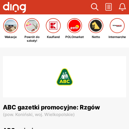
Wakacje
Powrót do
Kaufland
POLOmarket
Netto
Intermarche
szkoły!
ABC gazetki promocyjne: Rzgów
(
pow. Koniński,
woj. Wielkopolskie
)