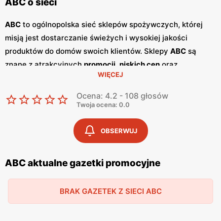
ABC o sieci
ABC
to ogólnopolska sieć sklepów spożywczych, której
misją jest dostarczanie świeżych i wysokiej jakości
produktów do domów swoich klientów. Sklepy
ABC
są
znane z atrakcyjnych
promocji
,
niskich cen
oraz
WIĘCEJ
szerokiego asortymentu, który zaspokaja potrzeby całej
rodziny. Dzięki przyjaznej obsłudze i lokalnym sklepom,
Ocena: 4.2 - 108 głosów
ABC
stało się ulubionym miejscem zakupów dla wielu
Twoja ocena: 0.0
Polaków. Sieć
ABC
regularnie publikuje
gazetki
promocyjne
, w których prezentowane są najlepsze oferty
OBSERWUJ
oraz nowości produktowe.
Gazetki
te ukazują się kilka razy
w miesiącu, umożliwiając klientom śledzenie najnowszych
ABC aktualne gazetki promocyjne
okazji i planowanie zakupów z wyprzedzeniem. Dostępne
są one zarówno w formie papierowej w sklepach, jak i w
BRAK GAZETEK Z SIECI ABC
wersji online na stronie internetowej sieci. Jednym z
kluczowych atutów sieci
ABC
jest jej polskość i lokalne