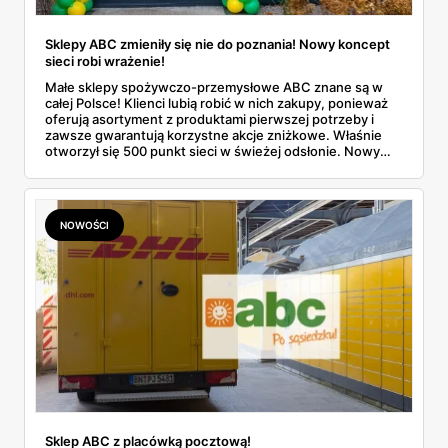
Sklepy ABC zmieniły się nie do poznania! Nowy koncept
sieci robi wrażenie!
Małe sklepy spożywczo-przemysłowe ABC znane są w
całej Polsce! Klienci lubią robić w nich zakupy, ponieważ
oferują asortyment z produktami pierwszej potrzeby i
zawsze gwarantują korzystne akcje zniżkowe. Właśnie
otworzył się 500 punkt sieci w świeżej odsłonie. Nowy
wygląd zyskały również inne placówki. Dowiedz się
więcej!
NOWOŚCI
Sklep ABC z placówką pocztową!