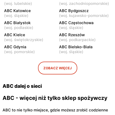
(
woj. lubelskie
)
(
woj. zachodniopomorskie
)
39
ABC Katowice
ABC Bydgoszcz
ABC
ABC
(
woj. śląskie
)
(
woj. kujawsko-pomorskie
)
Warszawa, ul. Staniewicka
Warszawa, ul. Ludwika
ABC Białystok
ABC Częstochowa
24
Kickiego 12
(
woj. podlaskie
)
(
woj. śląskie
)
ABC
ABC Kielce
ABC
ABC Rzeszów
(
woj. świętokrzyskie
)
(
woj. podkarpackie
)
Warszawa, ul. Grenadierów
Warszawa, ul. Jana
2
Kochanowskiego 39
ABC Gdynia
ABC Bielsko-Biała
(
woj. pomorskie
)
(
woj. śląskie
)
ABC
ABC
Warszawa, ul. Andrzeja
Warszawa, ul. Samarytanka
Sołtana 2A
3
ZOBACZ WIĘCEJ
ABC
ABC
Warszawa, ul. Sulejkowska
Warszawa, ul. Akermańska
ABC dalej o sieci
43
3
ABC - więcej niż tylko sklep spożywczy
ABC to nie tylko miejsce, gdzie możesz zrobić codzienne