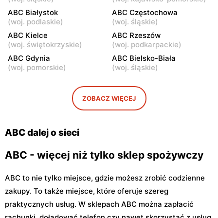
Warszawa, ul. Staniewicka
Warszawa, ul. Ludwika
ABC Białystok
ABC Częstochowa
24
Kickiego 12
(
woj. podlaskie
)
(
woj. śląskie
)
ABC
ABC Kielce
ABC
ABC Rzeszów
(
woj. świętokrzyskie
)
(
woj. podkarpackie
)
Warszawa, ul. Grenadierów
Warszawa, ul. Jana
2
Kochanowskiego 39
ABC Gdynia
ABC Bielsko-Biała
(
woj. pomorskie
)
(
woj. śląskie
)
ABC
ABC
Warszawa, ul. Andrzeja
Warszawa, ul. Samarytanka
Sołtana 2A
3
ZOBACZ WIĘCEJ
ABC
ABC
Warszawa, ul. Sulejkowska
Warszawa, ul. Akermańska
ABC dalej o sieci
43
3
ABC - więcej niż tylko sklep spożywczy
ABC to nie tylko miejsce, gdzie możesz zrobić codzienne
zakupy. To także miejsce, które oferuje szereg
praktycznych usług. W sklepach ABC można zapłacić
rachunki, doładować telefon czy nawet skorzystać z usług