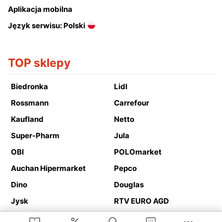
Aplikacja mobilna
Język serwisu: Polski
TOP sklepy
Biedronka
Lidl
Rossmann
Carrefour
Kaufland
Netto
Super-Pharm
Jula
OBI
POLOmarket
Auchan Hipermarket
Pepco
Dino
Douglas
Jysk
RTV EURO AGD
Action
Media Expert