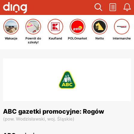
Wakacje
Powrót do
Kaufland
POLOmarket
Netto
Intermarche
szkoły!
ABC gazetki promocyjne: Rogów
(
pow. Wodzisławski,
woj. Śląskie
)