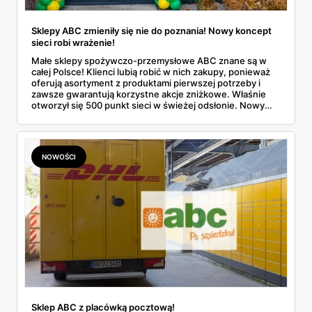
Sklepy ABC zmieniły się nie do poznania! Nowy koncept
sieci robi wrażenie!
Małe sklepy spożywczo-przemysłowe ABC znane są w
całej Polsce! Klienci lubią robić w nich zakupy, ponieważ
oferują asortyment z produktami pierwszej potrzeby i
zawsze gwarantują korzystne akcje zniżkowe. Właśnie
otworzył się 500 punkt sieci w świeżej odsłonie. Nowy
wygląd zyskały również inne placówki. Dowiedz się
więcej!
NOWOŚCI
Sklep ABC z placówką pocztową!