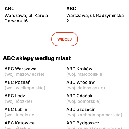
ABC
ABC
Warszawa, ul. Karola
Warszawa, ul. Radzymińska
Darwina 16
2
ABC
ABC
Warszawa, ul.
Warszawa, ul. Białostocka
WIĘCEJ
Międzynarodowa 62
9
ABC
ABC
ABC sklepy według miast
Warszawa, ul. Grochowska
Warszawa, ul. Szwedzka 11
321
ABC Warszawa
ABC Kraków
(
woj. mazowieckie
)
(
woj. małopolskie
)
ABC
ABC
ABC Poznań
ABC Wrocław
Warszawa, ul. Kowieńska
Warszawa, ul. Chełmska 9
(
woj. wielkopolskie
)
(
woj. dolnośląskie
)
20
ABC Łódź
ABC Gdańsk
(
woj. łódzkie
)
(
woj. pomorskie
)
ABC
ABC
ABC Lublin
ABC Szczecin
Warszawa, ul. Łochowska
Warszawa, ul. Pustola 23
(
woj. lubelskie
)
(
woj. zachodniopomorskie
)
39
ABC Katowice
ABC Bydgoszcz
ABC
ABC
(
woj. śląskie
)
(
woj. kujawsko-pomorskie
)