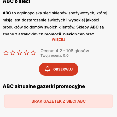
ABC o sieci
ABC
to ogólnopolska sieć sklepów spożywczych, której
misją jest dostarczanie świeżych i wysokiej jakości
produktów do domów swoich klientów. Sklepy
ABC
są
znane z atrakcyjnych
promocji
,
niskich cen
oraz
WIĘCEJ
szerokiego asortymentu, który zaspokaja potrzeby całej
rodziny. Dzięki przyjaznej obsłudze i lokalnym sklepom,
Ocena: 4.2 - 108 głosów
ABC
stało się ulubionym miejscem zakupów dla wielu
Twoja ocena: 0.0
Polaków. Sieć
ABC
regularnie publikuje
gazetki
promocyjne
, w których prezentowane są najlepsze oferty
OBSERWUJ
oraz nowości produktowe.
Gazetki
te ukazują się kilka razy
w miesiącu, umożliwiając klientom śledzenie najnowszych
ABC aktualne gazetki promocyjne
okazji i planowanie zakupów z wyprzedzeniem. Dostępne
są one zarówno w formie papierowej w sklepach, jak i w
BRAK GAZETEK Z SIECI ABC
wersji online na stronie internetowej sieci. Jednym z
kluczowych atutów sieci
ABC
jest jej polskość i lokalne