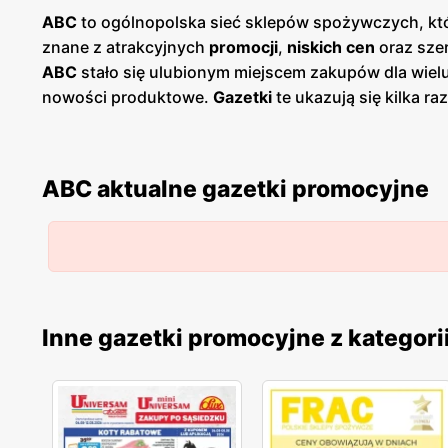
ABC
to ogólnopolska sieć sklepów spożywczych, któr
znane z atrakcyjnych
promocji
,
niskich cen
oraz szer
ABC
stało się ulubionym miejscem zakupów dla wiel
nowości produktowe.
Gazetki
te ukazują się kilka r
Dostępne są one zarówno w formie papierowej w sklep
polskość i lokalne zaangażowanie. Sklepy znajdują 
wyjazdu do większych aglomeracji.
ABC
wspiera równ
ABC aktualne gazetki promocyjne
wysoką jakość oferowanych artykułów. W ofercie s
drobne AGD. Klienci mogą liczyć na częste
promocje
na transparentność cen oraz przejrzyste zasady prom
Regularne
gazetki promocyjne
,
niskie ceny
oraz loka
którzy cenią sobie wygodne zakupy blisko domu i wsp
Inne gazetki promocyjne z kategori