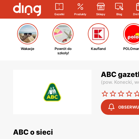
Gazetki
Produkty
Sklepy
Blog
Dni 
Wakacje
Powrót do
Kaufland
POLOmar
szkoły!
ABC gazet
(
pow. Konecki,
w
OBSERWU
ABC o sieci