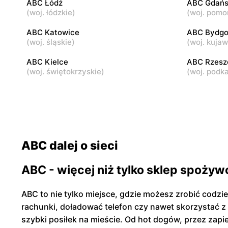
ABC Łódź
ABC Gdańs
(
woj. łódzkie
)
(
woj. pomo
ABC
ABC
Warszawa, ul. Andrzeja Sołtana 2A
Warszawa, 
ABC Katowice
ABC Bydgo
(
woj. śląskie
)
(
woj. kuja
ABC Kielce
ABC Rzes
(
woj. świętokrzyskie
)
(
woj. podk
ABC dalej o sieci
ABC - więcej niż tylko sklep spożyw
ABC to nie tylko miejsce, gdzie możesz zrobić codzi
rachunki, doładować telefon czy nawet skorzystać z
szybki posiłek na mieście. Od hot dogów, przez zap