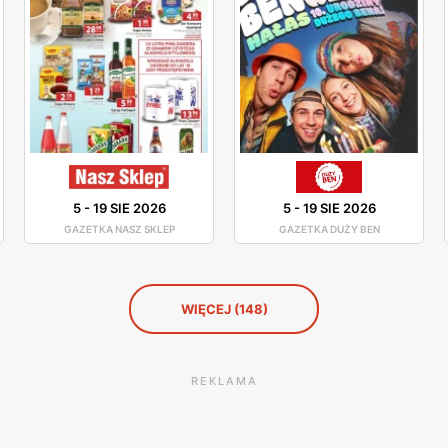
5
-
19 SIE 2026
5
-
19 SIE 2026
GAZETKA NASZ SKLEP
GAZETKA DUŻY BEN
WIĘCEJ (148)
REKLAMA