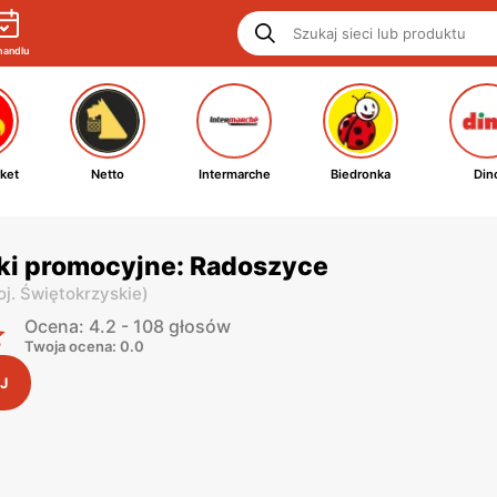
handlu
ket
Netto
Intermarche
Biedronka
Din
ki promocyjne: Radoszyce
oj. Świętokrzyskie
)
Ocena: 4.2 - 108 głosów
Twoja ocena: 0.0
J