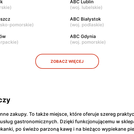
k
ABC Lublin
rskie
)
(
woj. lubelskie
)
ABC
ul. Samarytanka 3
Warszawa, ul. Sulejkowska 4
szcz
ABC Białystok
wsko-pomorskie
)
(
woj. podlaskie
)
zów
ABC Gdynia
arpackie
)
(
woj. pomorskie
)
ZOBACZ WIĘCEJ
czy
enne zakupy. To także miejsce, które oferuje szereg prak
 usług gastronomicznych. Dzięki funkcjonującemu w sklepa
iekanki, po świeżo parzoną kawę i na bieżąco wypiekane pi