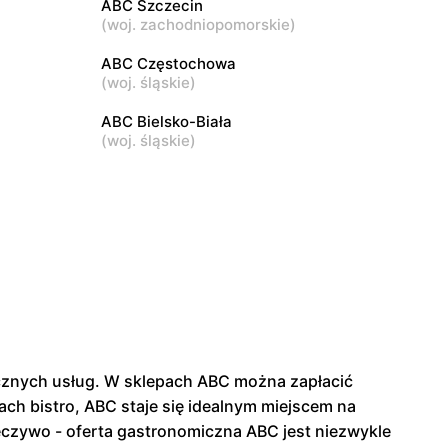
ABC Szczecin
(
woj. zachodniopomorskie
)
ABC
3
Warszawa, ul. Akermańska 3
ABC Częstochowa
(
woj. śląskie
)
ABC Bielsko-Biała
(
woj. śląskie
)
tycznych usług. W sklepach ABC można zapłacić
ch bistro, ABC staje się idealnym miejscem na
eczywo - oferta gastronomiczna ABC jest niezwykle