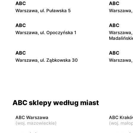
ABC
ABC
Warszawa, ul. Puławska 5
Warszawa, 
ABC
ABC
Warszawa, ul. Opoczyńska 1
Warszawa, 
Madaliński
ABC
ABC
Warszawa, ul. Ząbkowska 30
Warszawa, 
ABC
ABC
Warszawa, ul. Międzynarodowa 62
Warszawa, 
ABC
ABC
ABC sklepy według miast
Warszawa, ul. Kowieńska 20
Warszawa, 
ABC Warszawa
ABC Krakó
ABC
ABC
(
woj. mazowieckie
)
(
woj. małop
Warszawa, ul. Staniewicka 24
Warszawa, 