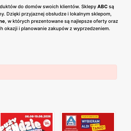
produktów do domów swoich klientów. Sklepy
ABC
są
y. Dzięki przyjaznej obsłudze i lokalnym sklepom,
ne
, w których prezentowane są najlepsze oferty oraz
ych okazji i planowanie zakupów z wyprzedzeniem.
 Jednym z kluczowych atutów sieci
ABC
jest jej
 dostęp do codziennych zakupów bez konieczności
lnych dostawców, co przekłada się na świeżość i
i chemia gospodarcza, artykuły higieniczne oraz
e umożliwiają dodatkowe oszczędności. Sieć stawia
C
cieszy się dużą popularnością i zaufaniem.
epów
ABC
szerokie grono zadowolonych klientów,