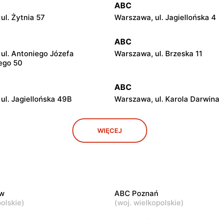
ABC
ul. Żytnia 57
Warszawa, ul. Jagiellońska 4
ABC
ul. Antoniego Józefa
Warszawa, ul. Brzeska 11
ego 50
ABC
ul. Jagiellońska 49B
Warszawa, ul. Karola Darwina
ABC
WIĘCEJ
ul. Białostocka 9
Warszawa, ul. Grochowska 3
ABC
ul. Chełmska 9
Warszawa, ul. Łochowska 39
w
ABC Poznań
ABC
olskie
)
(
woj. wielkopolskie
)
ul. Ludwika Kickiego 12
Warszawa, ul. Grenadierów 2