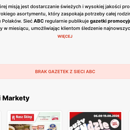
ej misją jest dostarczanie świeżych i wysokiej jakości 
okiego asortymentu, który zaspokaja potrzeby całej rodzin
u Polaków. Sieć
ABC
regularnie publikuje
gazetki promocyj
azy w miesiącu, umożliwiając klientom śledzenie najnowsz
ach, jak i w wersji online na stronie internetowej sieci.
WIĘCEJ
się w mniejszych miastach i wsiach, co pozwala na łatwy
ież lokalnych producentów, oferując produkty od regiona
klepów
ABC
znajdują się zarówno produkty spożywcze, jak 
, programy lojalnościowe oraz sezonowe wyprzedaże, któr
ocji, co zyskało uznanie wśród stałych klientów. Sieć
BRAK GAZETEK Z SIECI ABC
AB
lne zaangażowanie to elementy, które przyciągają do skl
arcie dla lokalnej społeczności.
i Markety