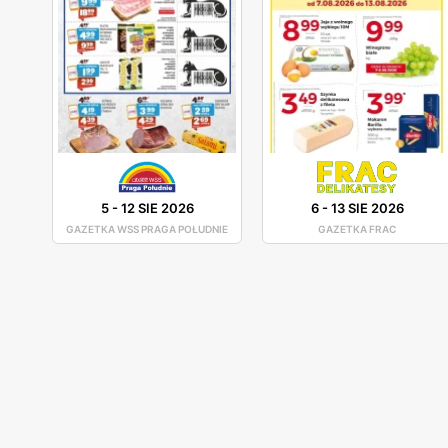
5
-
12 SIE 2026
6
-
13 SIE 2026
GAZETKA WSS PRAGA POŁUDNIE
GAZETKA FRAC