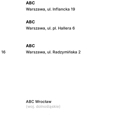
ABC
Warszawa, ul. Inflancka 19
ABC
Warszawa, ul. pl. Hallera 6
ABC
 16
Warszawa, ul. Radzymińska 2
ABC
21
Warszawa, ul. Szwedzka 11
ABC
Warszawa, ul. Pustola 23
ABC Wrocław
ABC
(
woj. dolnośląskie
)
Warszawa, ul. Jana Kochanowskiego 39