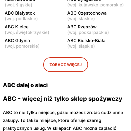
ABC
ABC
(
woj. śląskie
)
(
woj. kujawsko-pomorskie
)
Warszawa, ul. Staniewicka
Warszawa, ul. Ludwika
ABC Białystok
ABC Częstochowa
24
Kickiego 12
(
woj. podlaskie
)
(
woj. śląskie
)
ABC
ABC Kielce
ABC
ABC Rzeszów
(
woj. świętokrzyskie
)
(
woj. podkarpackie
)
Warszawa, ul. Grenadierów
Warszawa, ul. Jana
2
Kochanowskiego 39
ABC Gdynia
ABC Bielsko-Biała
(
woj. pomorskie
)
(
woj. śląskie
)
ABC
ABC
Warszawa, ul. Andrzeja
Warszawa, ul. Samarytanka
Sołtana 2A
3
ZOBACZ WIĘCEJ
ABC
ABC
Warszawa, ul. Sulejkowska
Warszawa, ul. Akermańska
ABC dalej o sieci
43
3
ABC - więcej niż tylko sklep spożywczy
ABC to nie tylko miejsce, gdzie możesz zrobić codzienne
zakupy. To także miejsce, które oferuje szereg
praktycznych usług. W sklepach ABC można zapłacić