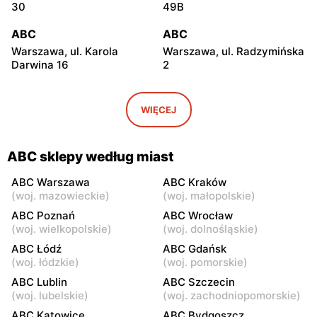
30
49B
ABC
ABC
Warszawa, ul. Karola
Warszawa, ul. Radzymińska
Darwina 16
2
ABC
ABC
Warszawa, ul.
Warszawa, ul. Białostocka
WIĘCEJ
Międzynarodowa 62
9
ABC
ABC
ABC sklepy według miast
Warszawa, ul. Grochowska
Warszawa, ul. Szwedzka 11
321
ABC Warszawa
ABC Kraków
(
woj. mazowieckie
)
(
woj. małopolskie
)
ABC
ABC
ABC Poznań
ABC Wrocław
Warszawa, ul. Kowieńska
Warszawa, ul. Chełmska 9
(
woj. wielkopolskie
)
(
woj. dolnośląskie
)
20
ABC Łódź
ABC Gdańsk
(
woj. łódzkie
)
(
woj. pomorskie
)
ABC
ABC
ABC Lublin
ABC Szczecin
Warszawa, ul. Łochowska
Warszawa, ul. Pustola 23
(
woj. lubelskie
)
(
woj. zachodniopomorskie
)
39
ABC Katowice
ABC Bydgoszcz