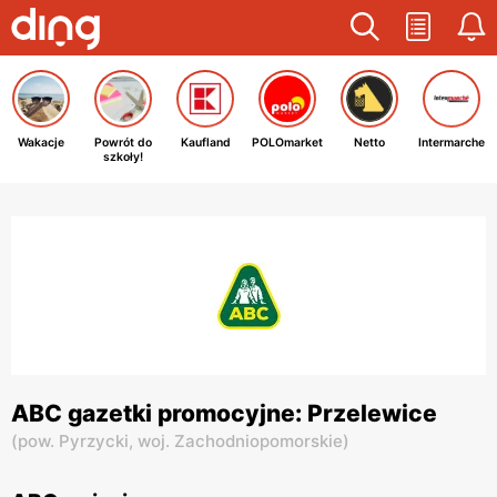
Wakacje
Powrót do
Kaufland
POLOmarket
Netto
Intermarche
szkoły!
ABC gazetki promocyjne: Przelewice
(
pow. Pyrzycki,
woj. Zachodniopomorskie
)