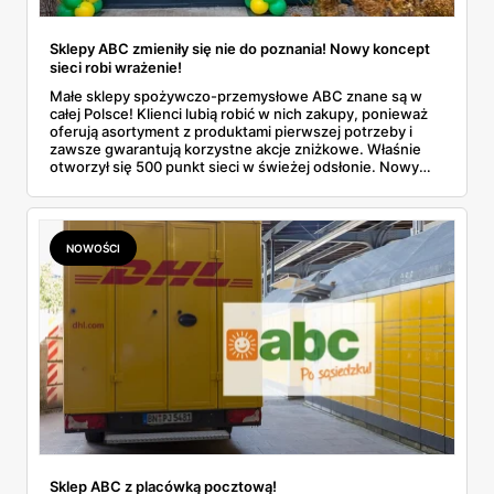
Sklepy ABC zmieniły się nie do poznania! Nowy koncept
sieci robi wrażenie!
Małe sklepy spożywczo-przemysłowe ABC znane są w
całej Polsce! Klienci lubią robić w nich zakupy, ponieważ
oferują asortyment z produktami pierwszej potrzeby i
zawsze gwarantują korzystne akcje zniżkowe. Właśnie
otworzył się 500 punkt sieci w świeżej odsłonie. Nowy
wygląd zyskały również inne placówki. Dowiedz się
więcej!
NOWOŚCI
Sklep ABC z placówką pocztową!