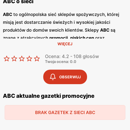
ABC o sieci
ABC
to ogólnopolska sieć sklepów spożywczych, której
misją jest dostarczanie świeżych i wysokiej jakości
produktów do domów swoich klientów. Sklepy
ABC
są
znane z atrakcyjnych
promocji
,
niskich cen
oraz
WIĘCEJ
szerokiego asortymentu, który zaspokaja potrzeby całej
rodziny. Dzięki przyjaznej obsłudze i lokalnym sklepom,
Ocena: 4.2 - 108 głosów
ABC
stało się ulubionym miejscem zakupów dla wielu
Twoja ocena: 0.0
Polaków. Sieć
ABC
regularnie publikuje
gazetki
promocyjne
, w których prezentowane są najlepsze oferty
OBSERWUJ
oraz nowości produktowe.
Gazetki
te ukazują się kilka razy
w miesiącu, umożliwiając klientom śledzenie najnowszych
ABC aktualne gazetki promocyjne
okazji i planowanie zakupów z wyprzedzeniem. Dostępne
są one zarówno w formie papierowej w sklepach, jak i w
BRAK GAZETEK Z SIECI ABC
wersji online na stronie internetowej sieci. Jednym z
kluczowych atutów sieci
ABC
jest jej polskość i lokalne