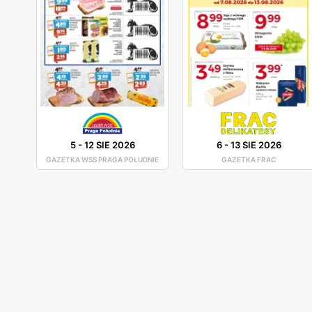
5
-
12 SIE 2026
6
-
13 SIE 2026
GAZETKA WSS PRAGA POŁUDNIE
GAZETKA FRAC