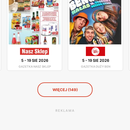
5
-
19 SIE 2026
5
-
19 SIE 2026
GAZETKA NASZ SKLEP
GAZETKA DUŻY BEN
WIĘCEJ (149)
REKLAMA