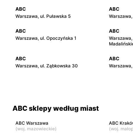
ABC
ABC
Warszawa, ul. Puławska 5
Warszawa, 
ABC
ABC
Warszawa, ul. Opoczyńska 1
Warszawa, 
Madaliński
ABC
ABC
Warszawa, ul. Ząbkowska 30
Warszawa, 
ABC
ABC
Warszawa, ul. Międzynarodowa 62
Warszawa, 
ABC
ABC
ABC sklepy według miast
Warszawa, ul. Kowieńska 20
Warszawa, 
ABC Warszawa
ABC Krakó
ABC
ABC
(
woj. mazowieckie
)
(
woj. małop
Warszawa, ul. Staniewicka 24
Warszawa, 