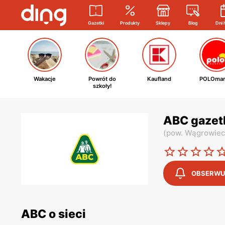
Gazetki
Produkty
Sklepy
Blog
Dni 
Wakacje
Powrót do
Kaufland
POLOmar
szkoły!
ABC gazet
(
pow. Wągrowiec
OBSERWU
ABC o sieci