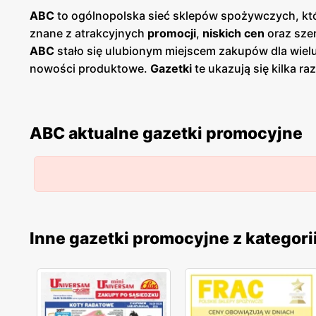
ABC
to ogólnopolska sieć sklepów spożywczych, któr
znane z atrakcyjnych
promocji
,
niskich cen
oraz szer
ABC
stało się ulubionym miejscem zakupów dla wiel
nowości produktowe.
Gazetki
te ukazują się kilka r
Dostępne są one zarówno w formie papierowej w sklep
polskość i lokalne zaangażowanie. Sklepy znajdują 
wyjazdu do większych aglomeracji.
ABC
wspiera równ
ABC aktualne gazetki promocyjne
wysoką jakość oferowanych artykułów. W ofercie s
drobne AGD. Klienci mogą liczyć na częste
promocje
na transparentność cen oraz przejrzyste zasady prom
Regularne
gazetki promocyjne
,
niskie ceny
oraz loka
którzy cenią sobie wygodne zakupy blisko domu i wsp
Inne gazetki promocyjne z kategori