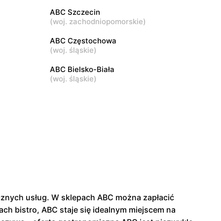
ABC Szczecin
(
woj. zachodniopomorskie
)
ABC
3
Warszawa, ul. Akermańska 3
ABC Częstochowa
(
woj. śląskie
)
ABC Bielsko-Biała
(
woj. śląskie
)
tycznych usług. W sklepach ABC można zapłacić
ch bistro, ABC staje się idealnym miejscem na