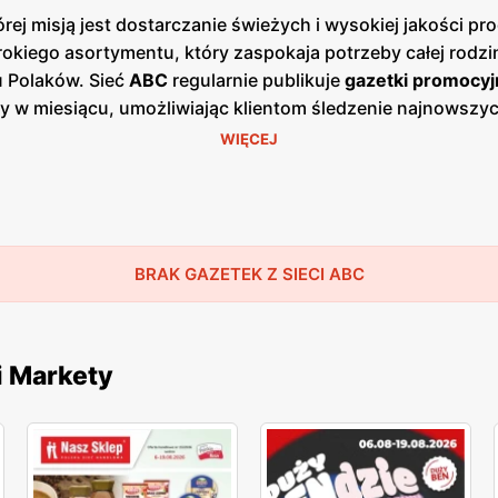
ej misją jest dostarczanie świeżych i wysokiej jakości 
okiego asortymentu, który zaspokaja potrzeby całej rodzin
u Polaków. Sieć
ABC
regularnie publikuje
gazetki promocyj
azy w miesiącu, umożliwiając klientom śledzenie najnowsz
ach, jak i w wersji online na stronie internetowej sieci.
WIĘCEJ
się w mniejszych miastach i wsiach, co pozwala na łatwy
ież lokalnych producentów, oferując produkty od regiona
klepów
ABC
znajdują się zarówno produkty spożywcze, jak 
, programy lojalnościowe oraz sezonowe wyprzedaże, któr
ocji, co zyskało uznanie wśród stałych klientów. Sieć
BRAK GAZETEK Z SIECI ABC
AB
lne zaangażowanie to elementy, które przyciągają do skl
arcie dla lokalnej społeczności.
i Markety