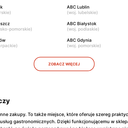
k
ABC Lublin
rskie
)
(
woj. lubelskie
)
ABC
ul. Samarytanka 3
Warszawa, ul. Sulejkowska 4
szcz
ABC Białystok
wsko-pomorskie
)
(
woj. podlaskie
)
zów
ABC Gdynia
arpackie
)
(
woj. pomorskie
)
ZOBACZ WIĘCEJ
czy
enne zakupy. To także miejsce, które oferuje szereg prak
 usług gastronomicznych. Dzięki funkcjonującemu w sklepa