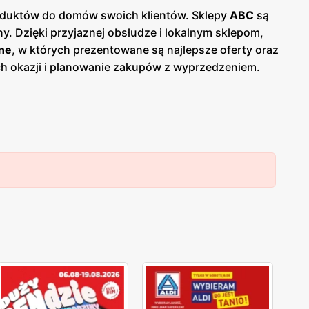
produktów do domów swoich klientów. Sklepy
ABC
są
y. Dzięki przyjaznej obsłudze i lokalnym sklepom,
ne
, w których prezentowane są najlepsze oferty oraz
ych okazji i planowanie zakupów z wyprzedzeniem.
 Jednym z kluczowych atutów sieci
ABC
jest jej
 dostęp do codziennych zakupów bez konieczności
lnych dostawców, co przekłada się na świeżość i
i chemia gospodarcza, artykuły higieniczne oraz
e umożliwiają dodatkowe oszczędności. Sieć stawia
C
cieszy się dużą popularnością i zaufaniem.
epów
ABC
szerokie grono zadowolonych klientów,