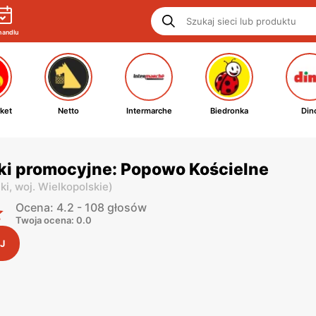
handlu
ket
Netto
Intermarche
Biedronka
Din
ki promocyjne: Popowo Kościelne
ki,
woj. Wielkopolskie
)
Ocena: 4.2 - 108 głosów
Twoja ocena: 0.0
J