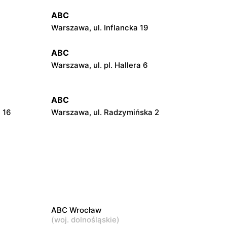
ABC
Warszawa, ul. Inflancka 19
ABC
Warszawa, ul. pl. Hallera 6
ABC
 16
Warszawa, ul. Radzymińska 2
ABC
21
Warszawa, ul. Szwedzka 11
ABC
Warszawa, ul. Pustola 23
ABC Wrocław
ABC
(
woj. dolnośląskie
)
Warszawa, ul. Jana Kochanowskiego 39