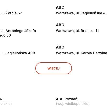
ABC
ul. Żytnia 57
Warszawa, ul. Jagiellońska 4
ABC
ul. Antoniego Józefa
Warszawa, ul. Brzeska 11
ego 50
ABC
ul. Jagiellońska 49B
Warszawa, ul. Karola Darwina
ABC
WIĘCEJ
ul. Białostocka 9
Warszawa, ul. Grochowska 3
ABC
ul. Chełmska 9
Warszawa, ul. Łochowska 39
w
ABC Poznań
ABC
olskie
)
(
woj. wielkopolskie
)
ul. Ludwika Kickiego 12
Warszawa, ul. Grenadierów 2