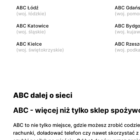
ABC Łódź
ABC Gdańs
(
woj. łódzkie
)
(
woj. pomo
ABC
ABC
Warszawa, ul. Andrzeja Sołtana 2A
Warszawa, 
ABC Katowice
ABC Bydgo
(
woj. śląskie
)
(
woj. kuja
ABC Kielce
ABC Rzes
(
woj. świętokrzyskie
)
(
woj. podk
ABC dalej o sieci
ABC - więcej niż tylko sklep spożyw
ABC to nie tylko miejsce, gdzie możesz zrobić codzi
rachunki, doładować telefon czy nawet skorzystać z