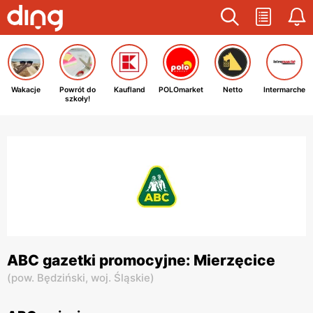
Wakacje
Powrót do
Kaufland
POLOmarket
Netto
Intermarche
szkoły!
ABC gazetki promocyjne: Mierzęcice
(
pow. Będziński,
woj. Śląskie
)