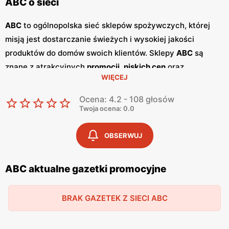
ABC o sieci
ABC
to ogólnopolska sieć sklepów spożywczych, której
misją jest dostarczanie świeżych i wysokiej jakości
produktów do domów swoich klientów. Sklepy
ABC
są
znane z atrakcyjnych
promocji
,
niskich cen
oraz
WIĘCEJ
szerokiego asortymentu, który zaspokaja potrzeby całej
rodziny. Dzięki przyjaznej obsłudze i lokalnym sklepom,
Ocena: 4.2 - 108 głosów
ABC
stało się ulubionym miejscem zakupów dla wielu
Twoja ocena: 0.0
Polaków. Sieć
ABC
regularnie publikuje
gazetki
promocyjne
, w których prezentowane są najlepsze oferty
OBSERWUJ
oraz nowości produktowe.
Gazetki
te ukazują się kilka razy
w miesiącu, umożliwiając klientom śledzenie najnowszych
ABC aktualne gazetki promocyjne
okazji i planowanie zakupów z wyprzedzeniem. Dostępne
są one zarówno w formie papierowej w sklepach, jak i w
BRAK GAZETEK Z SIECI ABC
wersji online na stronie internetowej sieci. Jednym z
kluczowych atutów sieci
ABC
jest jej polskość i lokalne