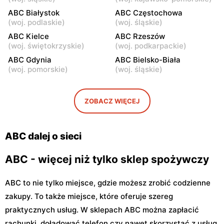
Warszawa, ul. Staniewicka
Warszawa, ul. Ludwika
ABC Białystok
ABC Częstochowa
24
Kickiego 12
(
woj. podlaskie
)
(
woj. śląskie
)
ABC
ABC Kielce
ABC
ABC Rzeszów
(
woj. świętokrzyskie
)
(
woj. podkarpackie
)
Warszawa, ul. Grenadierów
Warszawa, ul. Jana
2
Kochanowskiego 39
ABC Gdynia
ABC Bielsko-Biała
(
woj. pomorskie
)
(
woj. śląskie
)
ABC
ABC
Warszawa, ul. Andrzeja
Warszawa, ul. Samarytanka
Sołtana 2A
3
ZOBACZ WIĘCEJ
ABC
ABC
Warszawa, ul. Sulejkowska
Warszawa, ul. Akermańska
ABC dalej o sieci
43
3
ABC - więcej niż tylko sklep spożywczy
ABC to nie tylko miejsce, gdzie możesz zrobić codzienne
zakupy. To także miejsce, które oferuje szereg
praktycznych usług. W sklepach ABC można zapłacić
rachunki, doładować telefon czy nawet skorzystać z usług