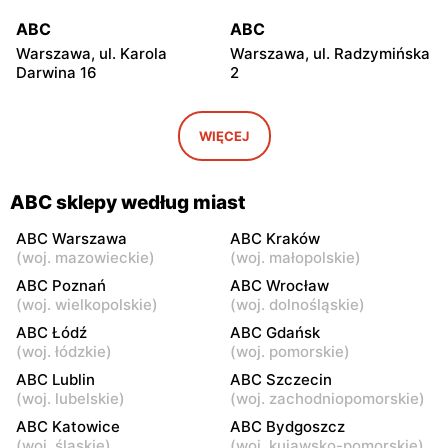
ABC
ABC
Warszawa, ul. Karola
Warszawa, ul. Radzymińska
Darwina 16
2
ABC
ABC
Warszawa, ul.
Warszawa, ul. Białostocka
WIĘCEJ
Międzynarodowa 62
9
ABC
ABC
ABC sklepy według miast
Warszawa, ul. Grochowska
Warszawa, ul. Szwedzka 11
321
ABC Warszawa
ABC Kraków
(
woj. mazowieckie
)
(
woj. małopolskie
)
ABC
ABC
ABC Poznań
ABC Wrocław
Warszawa, ul. Kowieńska
Warszawa, ul. Chełmska 9
(
woj. wielkopolskie
)
(
woj. dolnośląskie
)
20
ABC Łódź
ABC Gdańsk
(
woj. łódzkie
)
(
woj. pomorskie
)
ABC
ABC
ABC Lublin
ABC Szczecin
Warszawa, ul. Łochowska
Warszawa, ul. Pustola 23
(
woj. lubelskie
)
(
woj. zachodniopomorskie
)
39
ABC Katowice
ABC Bydgoszcz
ABC
ABC
(
woj. śląskie
)
(
woj. kujawsko-pomorskie
)