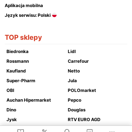
Aplikacja mobilna
Język serwisu: Polski
TOP sklepy
Biedronka
Lidl
Rossmann
Carrefour
Kaufland
Netto
Super-Pharm
Jula
OBI
POLOmarket
Auchan Hipermarket
Pepco
Dino
Douglas
Jysk
RTV EURO AGD
Action
Media Expert