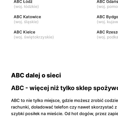
ABC Łódź
ABC Gdańs
(
woj. łódzkie
)
(
woj. pomo
ABC
ABC
Warszawa, ul. Andrzeja Sołtana 2A
Warszawa, 
ABC Katowice
ABC Bydgo
(
woj. śląskie
)
(
woj. kuja
ABC Kielce
ABC Rzes
(
woj. świętokrzyskie
)
(
woj. podk
ABC dalej o sieci
ABC - więcej niż tylko sklep spożyw
ABC to nie tylko miejsce, gdzie możesz zrobić codzi
rachunki, doładować telefon czy nawet skorzystać z
szybki posiłek na mieście. Od hot dogów, przez zap