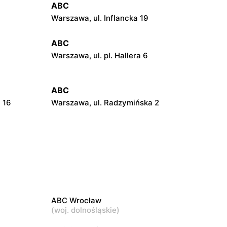
ABC
Warszawa, ul. Inflancka 19
ABC
Warszawa, ul. pl. Hallera 6
ABC
 16
Warszawa, ul. Radzymińska 2
ABC
21
Warszawa, ul. Szwedzka 11
ABC
Warszawa, ul. Pustola 23
ABC Wrocław
ABC
(
woj. dolnośląskie
)
Warszawa, ul. Jana Kochanowskiego 39