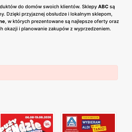
produktów do domów swoich klientów. Sklepy
ABC
są
y. Dzięki przyjaznej obsłudze i lokalnym sklepom,
ne
, w których prezentowane są najlepsze oferty oraz
ych okazji i planowanie zakupów z wyprzedzeniem.
 Jednym z kluczowych atutów sieci
ABC
jest jej
 dostęp do codziennych zakupów bez konieczności
lnych dostawców, co przekłada się na świeżość i
i chemia gospodarcza, artykuły higieniczne oraz
e umożliwiają dodatkowe oszczędności. Sieć stawia
C
cieszy się dużą popularnością i zaufaniem.
epów
ABC
szerokie grono zadowolonych klientów,