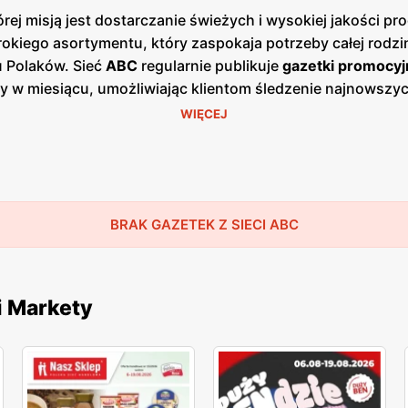
ej misją jest dostarczanie świeżych i wysokiej jakości 
okiego asortymentu, który zaspokaja potrzeby całej rodzin
u Polaków. Sieć
ABC
regularnie publikuje
gazetki promocyj
azy w miesiącu, umożliwiając klientom śledzenie najnowsz
ach, jak i w wersji online na stronie internetowej sieci.
WIĘCEJ
się w mniejszych miastach i wsiach, co pozwala na łatwy
ież lokalnych producentów, oferując produkty od regiona
klepów
ABC
znajdują się zarówno produkty spożywcze, jak 
, programy lojalnościowe oraz sezonowe wyprzedaże, któr
ocji, co zyskało uznanie wśród stałych klientów. Sieć
BRAK GAZETEK Z SIECI ABC
AB
lne zaangażowanie to elementy, które przyciągają do skl
arcie dla lokalnej społeczności.
i Markety