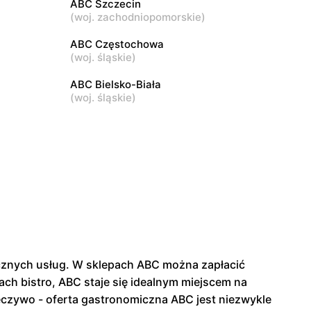
ABC Szczecin
(
woj. zachodniopomorskie
)
ABC
3
Warszawa, ul. Akermańska 3
ABC Częstochowa
(
woj. śląskie
)
ABC Bielsko-Biała
(
woj. śląskie
)
tycznych usług. W sklepach ABC można zapłacić
ch bistro, ABC staje się idealnym miejscem na
eczywo - oferta gastronomiczna ABC jest niezwykle