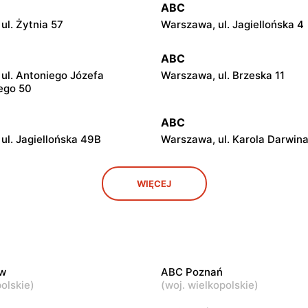
ABC
ul. Żytnia 57
Warszawa, ul. Jagiellońska 4
ABC
ul. Antoniego Józefa
Warszawa, ul. Brzeska 11
ego 50
ABC
ul. Jagiellońska 49B
Warszawa, ul. Karola Darwina
ABC
WIĘCEJ
ul. Białostocka 9
Warszawa, ul. Grochowska 3
ABC
ul. Chełmska 9
Warszawa, ul. Łochowska 39
w
ABC Poznań
ABC
olskie
)
(
woj. wielkopolskie
)
ul. Ludwika Kickiego 12
Warszawa, ul. Grenadierów 2