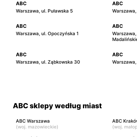
ABC
ABC
Warszawa, ul. Puławska 5
Warszawa, 
ABC
ABC
Warszawa, ul. Opoczyńska 1
Warszawa, 
Madaliński
ABC
ABC
Warszawa, ul. Ząbkowska 30
Warszawa, 
ABC
ABC
Warszawa, ul. Międzynarodowa 62
Warszawa, 
ABC
ABC
ABC sklepy według miast
Warszawa, ul. Kowieńska 20
Warszawa, 
ABC Warszawa
ABC Krakó
ABC
ABC
(
woj. mazowieckie
)
(
woj. małop
Warszawa, ul. Staniewicka 24
Warszawa, 