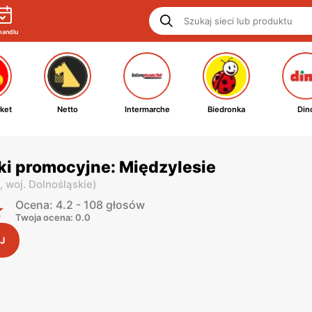
handlu
ket
Netto
Intermarche
Biedronka
Din
ki promocyjne: Międzylesie
i,
woj. Dolnośląskie
)
Ocena: 4.2 - 108 głosów
Twoja ocena: 0.0
J