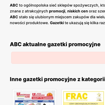
ABC
to ogólnopolska sieć sklepów spożywczych, któr
znane z atrakcyjnych
promocji
,
niskich cen
oraz szer
ABC
stało się ulubionym miejscem zakupów dla wiel
nowości produktowe.
Gazetki
te ukazują się kilka r
Dostępne są one zarówno w formie papierowej w sklep
polskość i lokalne zaangażowanie. Sklepy znajdują 
wyjazdu do większych aglomeracji.
ABC
wspiera równ
ABC aktualne gazetki promocyjne
wysoką jakość oferowanych artykułów. W ofercie s
drobne AGD. Klienci mogą liczyć na częste
promocje
na transparentność cen oraz przejrzyste zasady prom
Regularne
gazetki promocyjne
,
niskie ceny
oraz loka
którzy cenią sobie wygodne zakupy blisko domu i wsp
Inne gazetki promocyjne z kategori