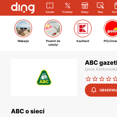
Gazetki
Produkty
Sklepy
Blog
Dni 
Wakacje
Powrót do
Kaufland
POLOmar
szkoły!
ABC gazet
(
pow. Karkonosk
OBSERWU
ABC o sieci