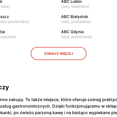
k
ABC Lublin
rskie
)
(
woj. lubelskie
)
ABC
ul. Samarytanka 3
Warszawa, ul. Sulejkowska 4
szcz
ABC Białystok
wsko-pomorskie
)
(
woj. podlaskie
)
zów
ABC Gdynia
arpackie
)
(
woj. pomorskie
)
ZOBACZ WIĘCEJ
czy
enne zakupy. To także miejsce, które oferuje szereg prak
 usług gastronomicznych. Dzięki funkcjonującemu w sklepa
iekanki, po świeżo parzoną kawę i na bieżąco wypiekane pi