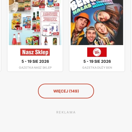
5
-
19 SIE 2026
5
-
19 SIE 2026
GAZETKA NASZ SKLEP
GAZETKA DUŻY BEN
WIĘCEJ (149)
REKLAMA