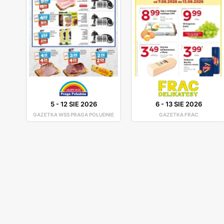
5
-
12 SIE 2026
6
-
13 SIE 2026
GAZETKA WSS PRAGA POŁUDNIE
GAZETKA FRAC