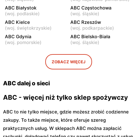
Warszawa, ul. Staniewicka
Warszawa, ul. Ludwika
ABC Białystok
ABC Częstochowa
24
Kickiego 12
(
woj. podlaskie
)
(
woj. śląskie
)
ABC
ABC Kielce
ABC
ABC Rzeszów
(
woj. świętokrzyskie
)
(
woj. podkarpackie
)
Warszawa, ul. Grenadierów
Warszawa, ul. Jana
2
Kochanowskiego 39
ABC Gdynia
ABC Bielsko-Biała
(
woj. pomorskie
)
(
woj. śląskie
)
ABC
ABC
Warszawa, ul. Andrzeja
Warszawa, ul. Samarytanka
Sołtana 2A
3
ZOBACZ WIĘCEJ
ABC
ABC
Warszawa, ul. Sulejkowska
Warszawa, ul. Akermańska
ABC dalej o sieci
43
3
ABC - więcej niż tylko sklep spożywczy
ABC to nie tylko miejsce, gdzie możesz zrobić codzienne
zakupy. To także miejsce, które oferuje szereg
praktycznych usług. W sklepach ABC można zapłacić
rachunki, doładować telefon czy nawet skorzystać z usług