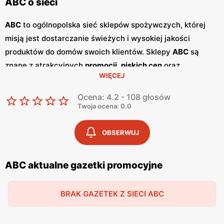
ABC o sieci
ABC
to ogólnopolska sieć sklepów spożywczych, której
misją jest dostarczanie świeżych i wysokiej jakości
produktów do domów swoich klientów. Sklepy
ABC
są
znane z atrakcyjnych
promocji
,
niskich cen
oraz
WIĘCEJ
szerokiego asortymentu, który zaspokaja potrzeby całej
rodziny. Dzięki przyjaznej obsłudze i lokalnym sklepom,
Ocena: 4.2 - 108 głosów
ABC
stało się ulubionym miejscem zakupów dla wielu
Twoja ocena: 0.0
Polaków. Sieć
ABC
regularnie publikuje
gazetki
promocyjne
, w których prezentowane są najlepsze oferty
OBSERWUJ
oraz nowości produktowe.
Gazetki
te ukazują się kilka razy
w miesiącu, umożliwiając klientom śledzenie najnowszych
ABC aktualne gazetki promocyjne
okazji i planowanie zakupów z wyprzedzeniem. Dostępne
są one zarówno w formie papierowej w sklepach, jak i w
BRAK GAZETEK Z SIECI ABC
wersji online na stronie internetowej sieci. Jednym z
kluczowych atutów sieci
ABC
jest jej polskość i lokalne