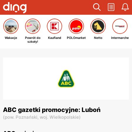
Wakacje
Powrót do
Kaufland
POLOmarket
Netto
Intermarche
szkoły!
ABC gazetki promocyjne: Luboń
(
pow. Poznański,
woj. Wielkopolskie
)