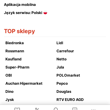
Aplikacja mobilna
Język serwisu: Polski
TOP sklepy
Biedronka
Lidl
Rossmann
Carrefour
Kaufland
Netto
Super-Pharm
Jula
OBI
POLOmarket
Auchan Hipermarket
Pepco
Dino
Douglas
Jysk
RTV EURO AGD
Action
Media Expert