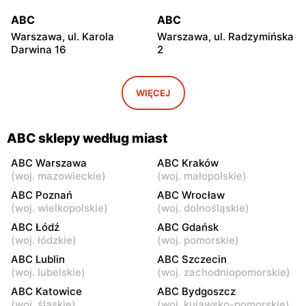
ABC
ABC
Warszawa, ul. Karola
Warszawa, ul. Radzymińska
Darwina 16
2
ABC
ABC
Warszawa, ul.
Warszawa, ul. Białostocka
WIĘCEJ
Międzynarodowa 62
9
ABC
ABC
ABC sklepy według miast
Warszawa, ul. Grochowska
Warszawa, ul. Szwedzka 11
321
ABC Warszawa
ABC Kraków
(
woj. mazowieckie
)
(
woj. małopolskie
)
ABC
ABC
ABC Poznań
ABC Wrocław
Warszawa, ul. Kowieńska
Warszawa, ul. Chełmska 9
(
woj. wielkopolskie
)
(
woj. dolnośląskie
)
20
ABC Łódź
ABC Gdańsk
(
woj. łódzkie
)
(
woj. pomorskie
)
ABC
ABC
ABC Lublin
ABC Szczecin
Warszawa, ul. Łochowska
Warszawa, ul. Pustola 23
(
woj. lubelskie
)
(
woj. zachodniopomorskie
)
39
ABC Katowice
ABC Bydgoszcz
ABC
ABC
(
woj. śląskie
)
(
woj. kujawsko-pomorskie
)