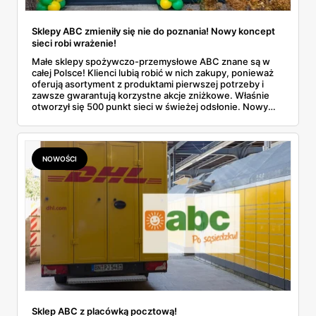
Sklepy ABC zmieniły się nie do poznania! Nowy koncept
sieci robi wrażenie!
Małe sklepy spożywczo-przemysłowe ABC znane są w
całej Polsce! Klienci lubią robić w nich zakupy, ponieważ
oferują asortyment z produktami pierwszej potrzeby i
zawsze gwarantują korzystne akcje zniżkowe. Właśnie
otworzył się 500 punkt sieci w świeżej odsłonie. Nowy
wygląd zyskały również inne placówki. Dowiedz się
więcej!
NOWOŚCI
Sklep ABC z placówką pocztową!