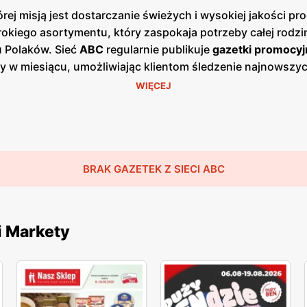
ej misją jest dostarczanie świeżych i wysokiej jakości 
okiego asortymentu, który zaspokaja potrzeby całej rodzin
u Polaków. Sieć
ABC
regularnie publikuje
gazetki promocyj
azy w miesiącu, umożliwiając klientom śledzenie najnowsz
ach, jak i w wersji online na stronie internetowej sieci.
WIĘCEJ
się w mniejszych miastach i wsiach, co pozwala na łatwy
ież lokalnych producentów, oferując produkty od regiona
klepów
ABC
znajdują się zarówno produkty spożywcze, jak 
, programy lojalnościowe oraz sezonowe wyprzedaże, któr
ocji, co zyskało uznanie wśród stałych klientów. Sieć
BRAK GAZETEK Z SIECI ABC
AB
lne zaangażowanie to elementy, które przyciągają do skl
arcie dla lokalnej społeczności.
i Markety