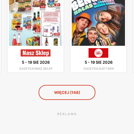
5
-
19 SIE 2026
5
-
19 SIE 2026
GAZETKA NASZ SKLEP
GAZETKA DUŻY BEN
WIĘCEJ (148)
REKLAMA