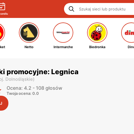
handlu
ket
Netto
Intermarche
Biedronka
Din
ki promocyjne: Legnica
j. Dolnośląskie
)
Ocena: 4.2 - 108 głosów
Twoja ocena: 0.0
J