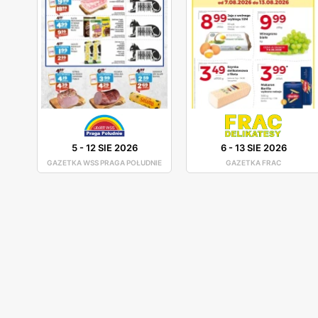
5
-
12 SIE 2026
6
-
13 SIE 2026
GAZETKA WSS PRAGA POŁUDNIE
GAZETKA FRAC