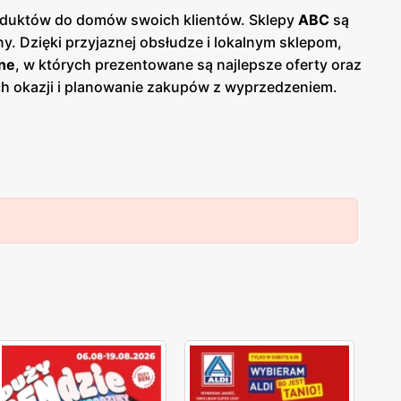
produktów do domów swoich klientów. Sklepy
ABC
są
y. Dzięki przyjaznej obsłudze i lokalnym sklepom,
ne
, w których prezentowane są najlepsze oferty oraz
ych okazji i planowanie zakupów z wyprzedzeniem.
 Jednym z kluczowych atutów sieci
ABC
jest jej
 dostęp do codziennych zakupów bez konieczności
lnych dostawców, co przekłada się na świeżość i
i chemia gospodarcza, artykuły higieniczne oraz
e umożliwiają dodatkowe oszczędności. Sieć stawia
C
cieszy się dużą popularnością i zaufaniem.
epów
ABC
szerokie grono zadowolonych klientów,