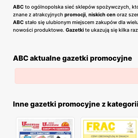
ABC
to ogólnopolska sieć sklepów spożywczych, któr
znane z atrakcyjnych
promocji
,
niskich cen
oraz szer
ABC
stało się ulubionym miejscem zakupów dla wiel
nowości produktowe.
Gazetki
te ukazują się kilka r
Dostępne są one zarówno w formie papierowej w sklep
polskość i lokalne zaangażowanie. Sklepy znajdują 
wyjazdu do większych aglomeracji.
ABC
wspiera równ
ABC aktualne gazetki promocyjne
wysoką jakość oferowanych artykułów. W ofercie s
drobne AGD. Klienci mogą liczyć na częste
promocje
na transparentność cen oraz przejrzyste zasady prom
Regularne
gazetki promocyjne
,
niskie ceny
oraz loka
którzy cenią sobie wygodne zakupy blisko domu i wsp
Inne gazetki promocyjne z kategori