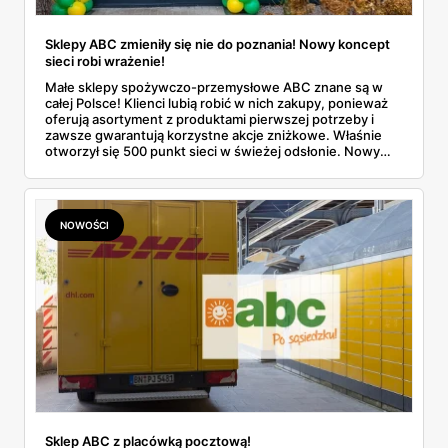
Sklepy ABC zmieniły się nie do poznania! Nowy koncept
sieci robi wrażenie!
Małe sklepy spożywczo-przemysłowe ABC znane są w
całej Polsce! Klienci lubią robić w nich zakupy, ponieważ
oferują asortyment z produktami pierwszej potrzeby i
zawsze gwarantują korzystne akcje zniżkowe. Właśnie
otworzył się 500 punkt sieci w świeżej odsłonie. Nowy
wygląd zyskały również inne placówki. Dowiedz się
więcej!
NOWOŚCI
Sklep ABC z placówką pocztową!