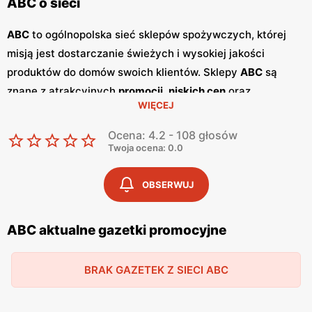
ABC o sieci
ABC
to ogólnopolska sieć sklepów spożywczych, której
misją jest dostarczanie świeżych i wysokiej jakości
produktów do domów swoich klientów. Sklepy
ABC
są
znane z atrakcyjnych
promocji
,
niskich cen
oraz
WIĘCEJ
szerokiego asortymentu, który zaspokaja potrzeby całej
rodziny. Dzięki przyjaznej obsłudze i lokalnym sklepom,
Ocena: 4.2 - 108 głosów
ABC
stało się ulubionym miejscem zakupów dla wielu
Twoja ocena: 0.0
Polaków. Sieć
ABC
regularnie publikuje
gazetki
promocyjne
, w których prezentowane są najlepsze oferty
OBSERWUJ
oraz nowości produktowe.
Gazetki
te ukazują się kilka razy
w miesiącu, umożliwiając klientom śledzenie najnowszych
ABC aktualne gazetki promocyjne
okazji i planowanie zakupów z wyprzedzeniem. Dostępne
są one zarówno w formie papierowej w sklepach, jak i w
BRAK GAZETEK Z SIECI ABC
wersji online na stronie internetowej sieci. Jednym z
kluczowych atutów sieci
ABC
jest jej polskość i lokalne