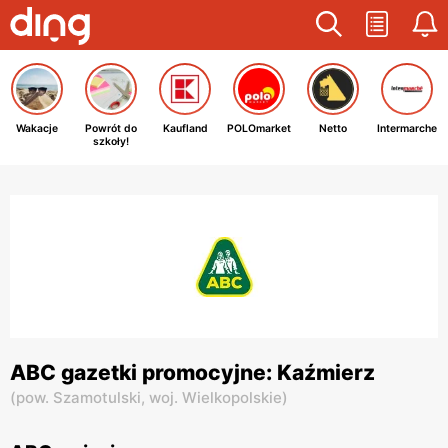
Wakacje
Powrót do
Kaufland
POLOmarket
Netto
Intermarche
szkoły!
ABC gazetki promocyjne: Kaźmierz
(
pow. Szamotulski,
woj. Wielkopolskie
)