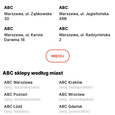
ABC
ABC
Warszawa, ul. Ząbkowska
Warszawa, ul. Jagiellońska
30
49B
ABC
ABC
Warszawa, ul. Karola
Warszawa, ul. Radzymińska
Darwina 16
2
ABC
ABC
Warszawa, ul.
Warszawa, ul. Białostocka
WIĘCEJ
Międzynarodowa 62
9
ABC
ABC
ABC sklepy według miast
Warszawa, ul. Grochowska
Warszawa, ul. Szwedzka 11
321
ABC Warszawa
ABC Kraków
(
woj. mazowieckie
)
(
woj. małopolskie
)
ABC
ABC
ABC Poznań
ABC Wrocław
Warszawa, ul. Kowieńska
Warszawa, ul. Chełmska 9
(
woj. wielkopolskie
)
(
woj. dolnośląskie
)
20
ABC Łódź
ABC Gdańsk
(
woj. łódzkie
)
(
woj. pomorskie
)
ABC
ABC