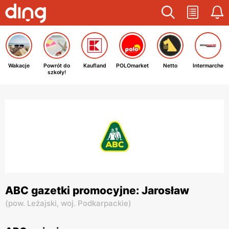
Wakacje
Powrót do
Kaufland
POLOmarket
Netto
Intermarche
szkoły!
ABC gazetki promocyjne: Jarosław
(
pow. Leżajski,
woj. Podkarpackie
)