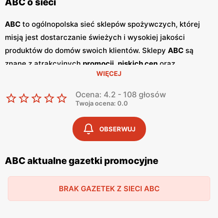
ABC o sieci
ABC
to ogólnopolska sieć sklepów spożywczych, której
misją jest dostarczanie świeżych i wysokiej jakości
produktów do domów swoich klientów. Sklepy
ABC
są
znane z atrakcyjnych
promocji
,
niskich cen
oraz
WIĘCEJ
szerokiego asortymentu, który zaspokaja potrzeby całej
rodziny. Dzięki przyjaznej obsłudze i lokalnym sklepom,
Ocena: 4.2 - 108 głosów
ABC
stało się ulubionym miejscem zakupów dla wielu
Twoja ocena: 0.0
Polaków. Sieć
ABC
regularnie publikuje
gazetki
promocyjne
, w których prezentowane są najlepsze oferty
OBSERWUJ
oraz nowości produktowe.
Gazetki
te ukazują się kilka razy
w miesiącu, umożliwiając klientom śledzenie najnowszych
ABC aktualne gazetki promocyjne
okazji i planowanie zakupów z wyprzedzeniem. Dostępne
są one zarówno w formie papierowej w sklepach, jak i w
BRAK GAZETEK Z SIECI ABC
wersji online na stronie internetowej sieci. Jednym z
kluczowych atutów sieci
ABC
jest jej polskość i lokalne