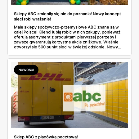
Sklepy ABC zmieniły się nie do poznania! Nowy koncept
sieci robi wrażenie!
Małe sklepy spożywczo-przemysłowe ABC znane są w
całej Polsce! Klienci lubią robić w nich zakupy, ponieważ
oferują asortyment z produktami pierwszej potrzeby i
zawsze gwarantują korzystne akcje zniżkowe. Właśnie
otworzył się 500 punkt sieci w świeżej odsłonie. Nowy
wygląd zyskały również inne placówki. Dowiedz się
więcej!
NOWOŚCI
Sklep ABC z placówką pocztową!