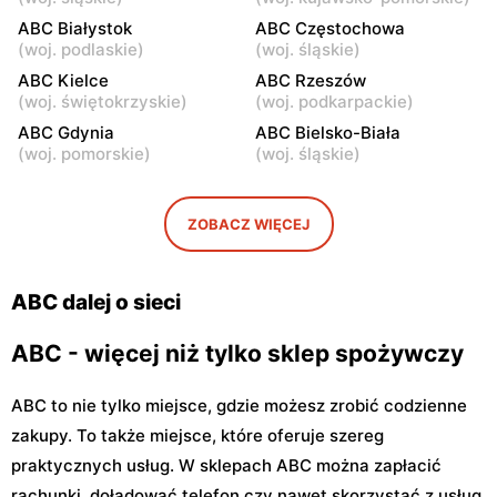
Warszawa, ul. Staniewicka
Warszawa, ul. Ludwika
ABC Białystok
ABC Częstochowa
24
Kickiego 12
(
woj. podlaskie
)
(
woj. śląskie
)
ABC
ABC Kielce
ABC
ABC Rzeszów
(
woj. świętokrzyskie
)
(
woj. podkarpackie
)
Warszawa, ul. Grenadierów
Warszawa, ul. Jana
2
Kochanowskiego 39
ABC Gdynia
ABC Bielsko-Biała
(
woj. pomorskie
)
(
woj. śląskie
)
ABC
ABC
Warszawa, ul. Andrzeja
Warszawa, ul. Samarytanka
Sołtana 2A
3
ZOBACZ WIĘCEJ
ABC
ABC
Warszawa, ul. Sulejkowska
Warszawa, ul. Akermańska
ABC dalej o sieci
43
3
ABC - więcej niż tylko sklep spożywczy
ABC to nie tylko miejsce, gdzie możesz zrobić codzienne
zakupy. To także miejsce, które oferuje szereg
praktycznych usług. W sklepach ABC można zapłacić
rachunki, doładować telefon czy nawet skorzystać z usług