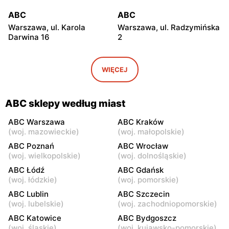
ABC
ABC
Warszawa, ul. Karola
Warszawa, ul. Radzymińska
Darwina 16
2
ABC
ABC
Warszawa, ul.
Warszawa, ul. Białostocka
WIĘCEJ
Międzynarodowa 62
9
ABC
ABC
ABC sklepy według miast
Warszawa, ul. Grochowska
Warszawa, ul. Szwedzka 11
321
ABC Warszawa
ABC Kraków
(
woj. mazowieckie
)
(
woj. małopolskie
)
ABC
ABC
ABC Poznań
ABC Wrocław
Warszawa, ul. Kowieńska
Warszawa, ul. Chełmska 9
(
woj. wielkopolskie
)
(
woj. dolnośląskie
)
20
ABC Łódź
ABC Gdańsk
(
woj. łódzkie
)
(
woj. pomorskie
)
ABC
ABC
ABC Lublin
ABC Szczecin
Warszawa, ul. Łochowska
Warszawa, ul. Pustola 23
(
woj. lubelskie
)
(
woj. zachodniopomorskie
)
39
ABC Katowice
ABC Bydgoszcz
ABC
ABC
(
woj. śląskie
)
(
woj. kujawsko-pomorskie
)