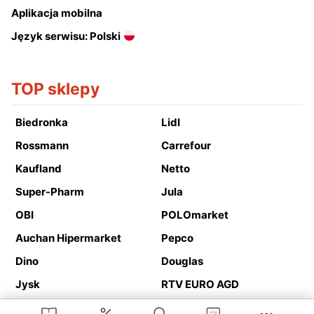
Aplikacja mobilna
Język serwisu: Polski
TOP sklepy
Biedronka
Lidl
Rossmann
Carrefour
Kaufland
Netto
Super-Pharm
Jula
OBI
POLOmarket
Auchan Hipermarket
Pepco
Dino
Douglas
Jysk
RTV EURO AGD
Action
Media Expert