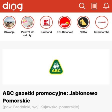
Wakacje
Powrót do
Kaufland
POLOmarket
Netto
Intermarche
szkoły!
ABC gazetki promocyjne: Jabłonowo
Pomorskie
(
pow. Brodnicki,
woj. Kujawsko-pomorskie
)