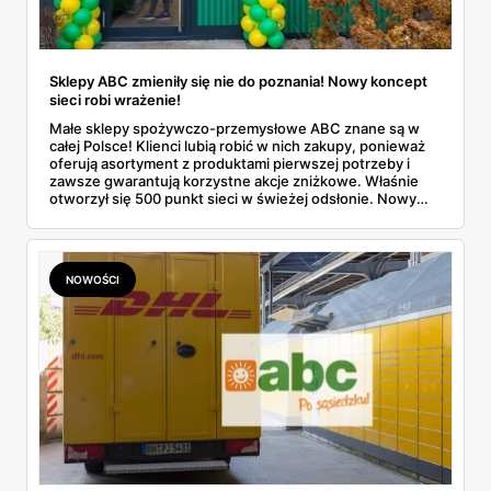
Sklepy ABC zmieniły się nie do poznania! Nowy koncept
sieci robi wrażenie!
Małe sklepy spożywczo-przemysłowe ABC znane są w
całej Polsce! Klienci lubią robić w nich zakupy, ponieważ
oferują asortyment z produktami pierwszej potrzeby i
zawsze gwarantują korzystne akcje zniżkowe. Właśnie
otworzył się 500 punkt sieci w świeżej odsłonie. Nowy
wygląd zyskały również inne placówki. Dowiedz się
więcej!
NOWOŚCI