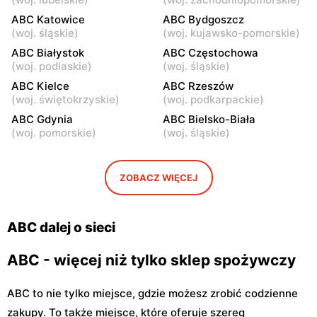
39
ABC Katowice
ABC Bydgoszcz
ABC
ABC
(
woj. śląskie
)
(
woj. kujawsko-pomorskie
)
Warszawa, ul. Staniewicka
Warszawa, ul. Ludwika
ABC Białystok
ABC Częstochowa
24
Kickiego 12
(
woj. podlaskie
)
(
woj. śląskie
)
ABC
ABC Kielce
ABC
ABC Rzeszów
(
woj. świętokrzyskie
)
(
woj. podkarpackie
)
Warszawa, ul. Grenadierów
Warszawa, ul. Jana
2
Kochanowskiego 39
ABC Gdynia
ABC Bielsko-Biała
(
woj. pomorskie
)
(
woj. śląskie
)
ABC
ABC
Warszawa, ul. Andrzeja
Warszawa, ul. Samarytanka
Sołtana 2A
3
ZOBACZ WIĘCEJ
ABC
ABC
Warszawa, ul. Sulejkowska
Warszawa, ul. Akermańska
ABC dalej o sieci
43
3
ABC - więcej niż tylko sklep spożywczy
ABC to nie tylko miejsce, gdzie możesz zrobić codzienne
zakupy. To także miejsce, które oferuje szereg