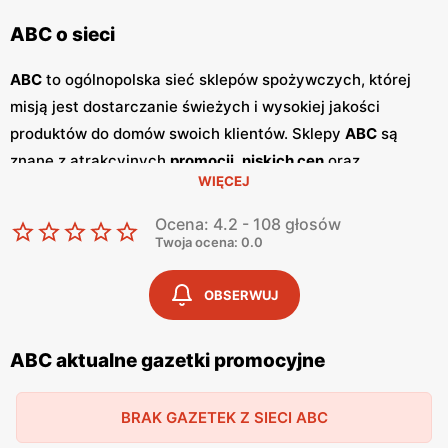
ABC o sieci
ABC
to ogólnopolska sieć sklepów spożywczych, której
misją jest dostarczanie świeżych i wysokiej jakości
produktów do domów swoich klientów. Sklepy
ABC
są
znane z atrakcyjnych
promocji
,
niskich cen
oraz
WIĘCEJ
szerokiego asortymentu, który zaspokaja potrzeby całej
rodziny. Dzięki przyjaznej obsłudze i lokalnym sklepom,
Ocena: 4.2 - 108 głosów
ABC
stało się ulubionym miejscem zakupów dla wielu
Twoja ocena: 0.0
Polaków. Sieć
ABC
regularnie publikuje
gazetki
promocyjne
, w których prezentowane są najlepsze oferty
OBSERWUJ
oraz nowości produktowe.
Gazetki
te ukazują się kilka razy
w miesiącu, umożliwiając klientom śledzenie najnowszych
ABC aktualne gazetki promocyjne
okazji i planowanie zakupów z wyprzedzeniem. Dostępne
są one zarówno w formie papierowej w sklepach, jak i w
BRAK GAZETEK Z SIECI ABC
wersji online na stronie internetowej sieci. Jednym z