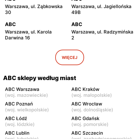
Warszawa, ul. Ząbkowska
Warszawa, ul. Jagiellońska
30
49B
ABC
ABC
Warszawa, ul. Karola
Warszawa, ul. Radzymińska
Darwina 16
2
ABC
ABC
Warszawa, ul.
Warszawa, ul. Białostocka
WIĘCEJ
Międzynarodowa 62
9
ABC
ABC
ABC sklepy według miast
Warszawa, ul. Grochowska
Warszawa, ul. Szwedzka 11
321
ABC Warszawa
ABC Kraków
(
woj. mazowieckie
)
(
woj. małopolskie
)
ABC
ABC
ABC Poznań
ABC Wrocław
Warszawa, ul. Kowieńska
Warszawa, ul. Chełmska 9
(
woj. wielkopolskie
)
(
woj. dolnośląskie
)
20
ABC Łódź
ABC Gdańsk
(
woj. łódzkie
)
(
woj. pomorskie
)
ABC
ABC
ABC Lublin
ABC Szczecin
Warszawa, ul. Łochowska
Warszawa, ul. Pustola 23
(
woj. lubelskie
)
(
woj. zachodniopomorskie
)