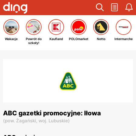
Wakacje
Powrót do
Kaufland
POLOmarket
Netto
Intermarche
szkoły!
ABC gazetki promocyjne: Iłowa
(
pow. Żagański,
woj. Lubuskie
)