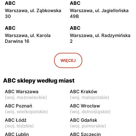
ABC
ABC
Warszawa, ul. Ząbkowska
Warszawa, ul. Jagiellońska
30
49B
ABC
ABC
Warszawa, ul. Karola
Warszawa, ul. Radzymińska
Darwina 16
2
ABC
ABC
Warszawa, ul.
Warszawa, ul. Białostocka
WIĘCEJ
Międzynarodowa 62
9
ABC
ABC
ABC sklepy według miast
Warszawa, ul. Grochowska
Warszawa, ul. Szwedzka 11
321
ABC Warszawa
ABC Kraków
(
woj. mazowieckie
)
(
woj. małopolskie
)
ABC
ABC
ABC Poznań
ABC Wrocław
Warszawa, ul. Kowieńska
Warszawa, ul. Chełmska 9
(
woj. wielkopolskie
)
(
woj. dolnośląskie
)
20
ABC Łódź
ABC Gdańsk
(
woj. łódzkie
)
(
woj. pomorskie
)
ABC
ABC
ABC Lublin
ABC Szczecin
Warszawa, ul. Łochowska
Warszawa, ul. Pustola 23