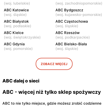
(
woj. lubelskie
)
(
woj. zachodniopomorskie
)
39
ABC Katowice
ABC Bydgoszcz
ABC
ABC
(
woj. śląskie
)
(
woj. kujawsko-pomorskie
)
Warszawa, ul. Staniewicka
Warszawa, ul. Ludwika
ABC Białystok
ABC Częstochowa
24
Kickiego 12
(
woj. podlaskie
)
(
woj. śląskie
)
ABC
ABC Kielce
ABC
ABC Rzeszów
(
woj. świętokrzyskie
)
(
woj. podkarpackie
)
Warszawa, ul. Grenadierów
Warszawa, ul. Jana
2
Kochanowskiego 39
ABC Gdynia
ABC Bielsko-Biała
(
woj. pomorskie
)
(
woj. śląskie
)
ABC
ABC
Warszawa, ul. Andrzeja
Warszawa, ul. Samarytanka
Sołtana 2A
3
ZOBACZ WIĘCEJ
ABC
ABC
Warszawa, ul. Sulejkowska
Warszawa, ul. Akermańska
ABC dalej o sieci
43
3
ABC - więcej niż tylko sklep spożywczy
ABC to nie tylko miejsce, gdzie możesz zrobić codzienne