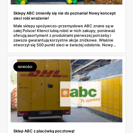
Sklepy ABC zmieniły się nie do poznania! Nowy koncept
sieci robi wrażenie!
Małe sklepy spożywczo-przemysłowe ABC znane są w
całej Polsce! Klienci lubią robić w nich zakupy, ponieważ
oferują asortyment z produktami pierwszej potrzeby i
zawsze gwarantują korzystne akcje zniżkowe. Właśnie
otworzył się 500 punkt sieci w świeżej odsłonie. Nowy
wygląd zyskały również inne placówki. Dowiedz się
więcej!
NOWOŚCI
Sklep ABC z placówką pocztową!