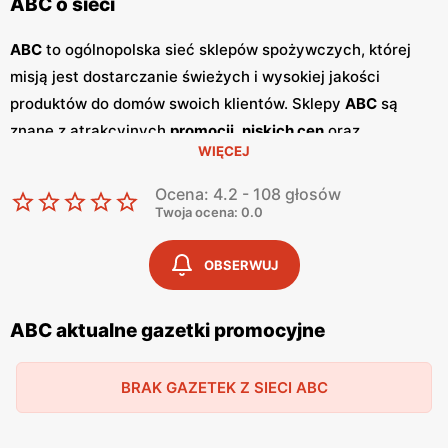
ABC o sieci
ABC
to ogólnopolska sieć sklepów spożywczych, której
misją jest dostarczanie świeżych i wysokiej jakości
produktów do domów swoich klientów. Sklepy
ABC
są
znane z atrakcyjnych
promocji
,
niskich cen
oraz
WIĘCEJ
szerokiego asortymentu, który zaspokaja potrzeby całej
rodziny. Dzięki przyjaznej obsłudze i lokalnym sklepom,
Ocena: 4.2 - 108 głosów
ABC
stało się ulubionym miejscem zakupów dla wielu
Twoja ocena: 0.0
Polaków. Sieć
ABC
regularnie publikuje
gazetki
promocyjne
, w których prezentowane są najlepsze oferty
OBSERWUJ
oraz nowości produktowe.
Gazetki
te ukazują się kilka razy
w miesiącu, umożliwiając klientom śledzenie najnowszych
ABC aktualne gazetki promocyjne
okazji i planowanie zakupów z wyprzedzeniem. Dostępne
są one zarówno w formie papierowej w sklepach, jak i w
BRAK GAZETEK Z SIECI ABC
wersji online na stronie internetowej sieci. Jednym z
kluczowych atutów sieci
ABC
jest jej polskość i lokalne