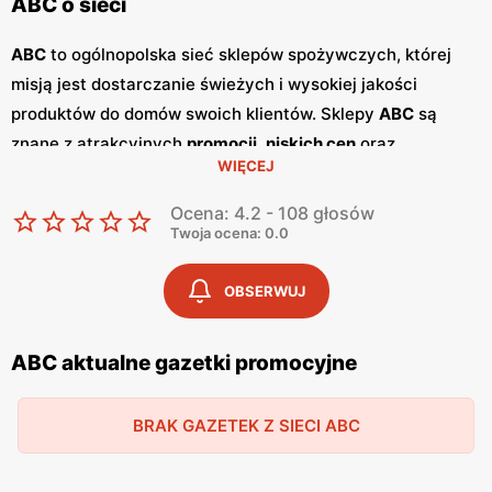
ABC o sieci
ABC
to ogólnopolska sieć sklepów spożywczych, której
misją jest dostarczanie świeżych i wysokiej jakości
produktów do domów swoich klientów. Sklepy
ABC
są
znane z atrakcyjnych
promocji
,
niskich cen
oraz
WIĘCEJ
szerokiego asortymentu, który zaspokaja potrzeby całej
rodziny. Dzięki przyjaznej obsłudze i lokalnym sklepom,
Ocena: 4.2 - 108 głosów
ABC
stało się ulubionym miejscem zakupów dla wielu
Twoja ocena: 0.0
Polaków. Sieć
ABC
regularnie publikuje
gazetki
promocyjne
, w których prezentowane są najlepsze oferty
OBSERWUJ
oraz nowości produktowe.
Gazetki
te ukazują się kilka razy
w miesiącu, umożliwiając klientom śledzenie najnowszych
ABC aktualne gazetki promocyjne
okazji i planowanie zakupów z wyprzedzeniem. Dostępne
są one zarówno w formie papierowej w sklepach, jak i w
BRAK GAZETEK Z SIECI ABC
wersji online na stronie internetowej sieci. Jednym z
kluczowych atutów sieci
ABC
jest jej polskość i lokalne