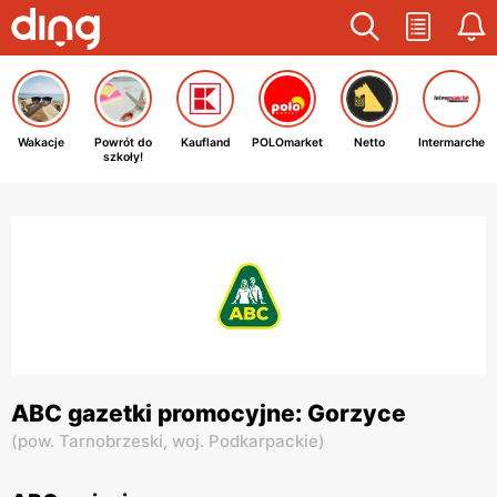
Wakacje
Powrót do
Kaufland
POLOmarket
Netto
Intermarche
szkoły!
ABC gazetki promocyjne: Gorzyce
(
pow. Tarnobrzeski,
woj. Podkarpackie
)