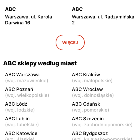
ABC
ABC
Warszawa, ul. Karola
Warszawa, ul. Radzymińska
Darwina 16
2
ABC
ABC
Warszawa, ul.
Warszawa, ul. Białostocka
WIĘCEJ
Międzynarodowa 62
9
ABC
ABC
ABC sklepy według miast
Warszawa, ul. Grochowska
Warszawa, ul. Szwedzka 11
321
ABC Warszawa
ABC Kraków
(
woj. mazowieckie
)
(
woj. małopolskie
)
ABC
ABC
ABC Poznań
ABC Wrocław
Warszawa, ul. Kowieńska
Warszawa, ul. Chełmska 9
(
woj. wielkopolskie
)
(
woj. dolnośląskie
)
20
ABC Łódź
ABC Gdańsk
(
woj. łódzkie
)
(
woj. pomorskie
)
ABC
ABC
ABC Lublin
ABC Szczecin
Warszawa, ul. Łochowska
Warszawa, ul. Pustola 23
(
woj. lubelskie
)
(
woj. zachodniopomorskie
)
39
ABC Katowice
ABC Bydgoszcz
ABC
ABC
(
woj. śląskie
)
(
woj. kujawsko-pomorskie
)