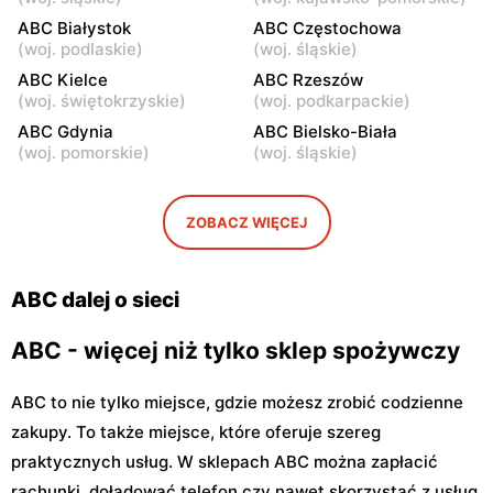
Warszawa, ul. Staniewicka
Warszawa, ul. Ludwika
ABC Białystok
ABC Częstochowa
24
Kickiego 12
(
woj. podlaskie
)
(
woj. śląskie
)
ABC
ABC Kielce
ABC
ABC Rzeszów
(
woj. świętokrzyskie
)
(
woj. podkarpackie
)
Warszawa, ul. Grenadierów
Warszawa, ul. Jana
2
Kochanowskiego 39
ABC Gdynia
ABC Bielsko-Biała
(
woj. pomorskie
)
(
woj. śląskie
)
ABC
ABC
Warszawa, ul. Andrzeja
Warszawa, ul. Samarytanka
Sołtana 2A
3
ZOBACZ WIĘCEJ
ABC
ABC
Warszawa, ul. Sulejkowska
Warszawa, ul. Akermańska
ABC dalej o sieci
43
3
ABC - więcej niż tylko sklep spożywczy
ABC to nie tylko miejsce, gdzie możesz zrobić codzienne
zakupy. To także miejsce, które oferuje szereg
praktycznych usług. W sklepach ABC można zapłacić
rachunki, doładować telefon czy nawet skorzystać z usług