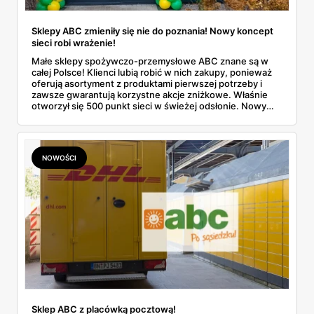
Sklepy ABC zmieniły się nie do poznania! Nowy koncept
sieci robi wrażenie!
Małe sklepy spożywczo-przemysłowe ABC znane są w
całej Polsce! Klienci lubią robić w nich zakupy, ponieważ
oferują asortyment z produktami pierwszej potrzeby i
zawsze gwarantują korzystne akcje zniżkowe. Właśnie
otworzył się 500 punkt sieci w świeżej odsłonie. Nowy
wygląd zyskały również inne placówki. Dowiedz się
więcej!
NOWOŚCI
Sklep ABC z placówką pocztową!