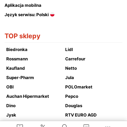
Aplikacja mobilna
Język serwisu: Polski
TOP sklepy
Biedronka
Lidl
Rossmann
Carrefour
Kaufland
Netto
Super-Pharm
Jula
OBI
POLOmarket
Auchan Hipermarket
Pepco
Dino
Douglas
Jysk
RTV EURO AGD
Action
Media Expert