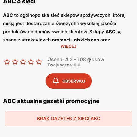
ABC o sieci
ABC
to ogólnopolska sieć sklepów spożywczych, której
misją jest dostarczanie świeżych i wysokiej jakości
produktów do domów swoich klientów. Sklepy
ABC
są
znane z atrakcyjnych
promocji
,
niskich cen
oraz
WIĘCEJ
szerokiego asortymentu, który zaspokaja potrzeby całej
rodziny. Dzięki przyjaznej obsłudze i lokalnym sklepom,
Ocena: 4.2 - 108 głosów
ABC
stało się ulubionym miejscem zakupów dla wielu
Twoja ocena: 0.0
Polaków. Sieć
ABC
regularnie publikuje
gazetki
promocyjne
, w których prezentowane są najlepsze oferty
OBSERWUJ
oraz nowości produktowe.
Gazetki
te ukazują się kilka razy
w miesiącu, umożliwiając klientom śledzenie najnowszych
ABC aktualne gazetki promocyjne
okazji i planowanie zakupów z wyprzedzeniem. Dostępne
są one zarówno w formie papierowej w sklepach, jak i w
BRAK GAZETEK Z SIECI ABC
wersji online na stronie internetowej sieci. Jednym z
kluczowych atutów sieci
ABC
jest jej polskość i lokalne