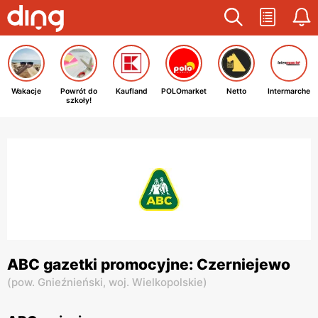
Wakacje
Powrót do
Kaufland
POLOmarket
Netto
Intermarche
szkoły!
ABC gazetki promocyjne: Czerniejewo
(
pow. Gnieźnieński,
woj. Wielkopolskie
)