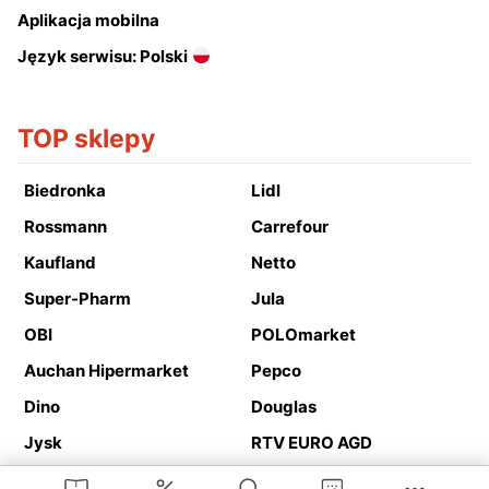
Aplikacja mobilna
Język serwisu: Polski
TOP sklepy
Biedronka
Lidl
Rossmann
Carrefour
Kaufland
Netto
Super-Pharm
Jula
OBI
POLOmarket
Auchan Hipermarket
Pepco
Dino
Douglas
Jysk
RTV EURO AGD
Action
Media Expert