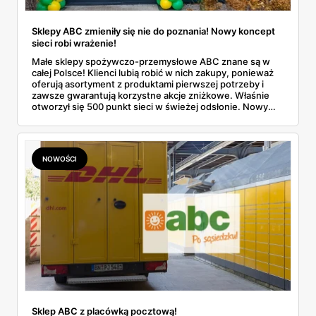
Sklepy ABC zmieniły się nie do poznania! Nowy koncept
sieci robi wrażenie!
Małe sklepy spożywczo-przemysłowe ABC znane są w
całej Polsce! Klienci lubią robić w nich zakupy, ponieważ
oferują asortyment z produktami pierwszej potrzeby i
zawsze gwarantują korzystne akcje zniżkowe. Właśnie
otworzył się 500 punkt sieci w świeżej odsłonie. Nowy
wygląd zyskały również inne placówki. Dowiedz się
więcej!
NOWOŚCI
Sklep ABC z placówką pocztową!