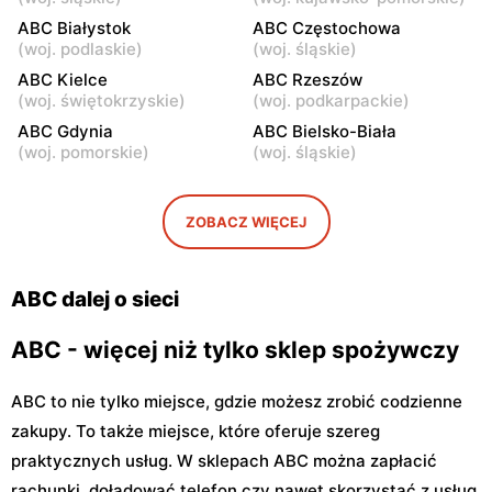
Warszawa, ul. Staniewicka
Warszawa, ul. Ludwika
ABC Białystok
ABC Częstochowa
24
Kickiego 12
(
woj. podlaskie
)
(
woj. śląskie
)
ABC
ABC Kielce
ABC
ABC Rzeszów
(
woj. świętokrzyskie
)
(
woj. podkarpackie
)
Warszawa, ul. Grenadierów
Warszawa, ul. Jana
2
Kochanowskiego 39
ABC Gdynia
ABC Bielsko-Biała
(
woj. pomorskie
)
(
woj. śląskie
)
ABC
ABC
Warszawa, ul. Andrzeja
Warszawa, ul. Samarytanka
Sołtana 2A
3
ZOBACZ WIĘCEJ
ABC
ABC
Warszawa, ul. Sulejkowska
Warszawa, ul. Akermańska
ABC dalej o sieci
43
3
ABC - więcej niż tylko sklep spożywczy
ABC to nie tylko miejsce, gdzie możesz zrobić codzienne
zakupy. To także miejsce, które oferuje szereg
praktycznych usług. W sklepach ABC można zapłacić
rachunki, doładować telefon czy nawet skorzystać z usług