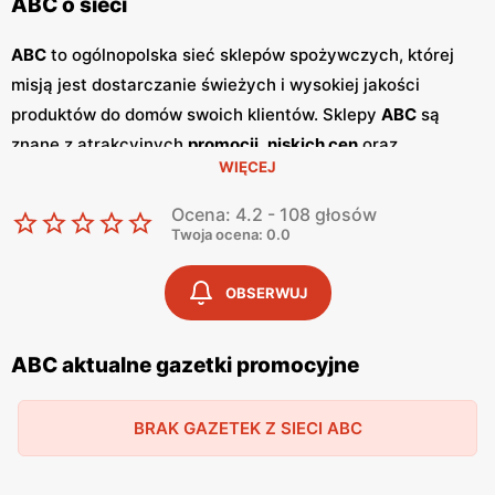
ABC o sieci
ABC
to ogólnopolska sieć sklepów spożywczych, której
misją jest dostarczanie świeżych i wysokiej jakości
produktów do domów swoich klientów. Sklepy
ABC
są
znane z atrakcyjnych
promocji
,
niskich cen
oraz
WIĘCEJ
szerokiego asortymentu, który zaspokaja potrzeby całej
rodziny. Dzięki przyjaznej obsłudze i lokalnym sklepom,
Ocena: 4.2 - 108 głosów
ABC
stało się ulubionym miejscem zakupów dla wielu
Twoja ocena: 0.0
Polaków. Sieć
ABC
regularnie publikuje
gazetki
promocyjne
, w których prezentowane są najlepsze oferty
OBSERWUJ
oraz nowości produktowe.
Gazetki
te ukazują się kilka razy
w miesiącu, umożliwiając klientom śledzenie najnowszych
ABC aktualne gazetki promocyjne
okazji i planowanie zakupów z wyprzedzeniem. Dostępne
są one zarówno w formie papierowej w sklepach, jak i w
BRAK GAZETEK Z SIECI ABC
wersji online na stronie internetowej sieci. Jednym z
kluczowych atutów sieci
ABC
jest jej polskość i lokalne