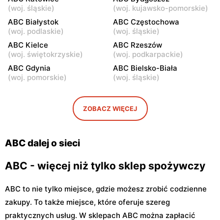
ABC
ABC
(
woj. śląskie
)
(
woj. kujawsko-pomorskie
)
Warszawa, ul. Staniewicka
Warszawa, ul. Ludwika
ABC Białystok
ABC Częstochowa
24
Kickiego 12
(
woj. podlaskie
)
(
woj. śląskie
)
ABC
ABC Kielce
ABC
ABC Rzeszów
(
woj. świętokrzyskie
)
(
woj. podkarpackie
)
Warszawa, ul. Grenadierów
Warszawa, ul. Jana
2
Kochanowskiego 39
ABC Gdynia
ABC Bielsko-Biała
(
woj. pomorskie
)
(
woj. śląskie
)
ABC
ABC
Warszawa, ul. Andrzeja
Warszawa, ul. Samarytanka
Sołtana 2A
3
ZOBACZ WIĘCEJ
ABC
ABC
Warszawa, ul. Sulejkowska
Warszawa, ul. Akermańska
ABC dalej o sieci
43
3
ABC - więcej niż tylko sklep spożywczy
ABC to nie tylko miejsce, gdzie możesz zrobić codzienne
zakupy. To także miejsce, które oferuje szereg
praktycznych usług. W sklepach ABC można zapłacić