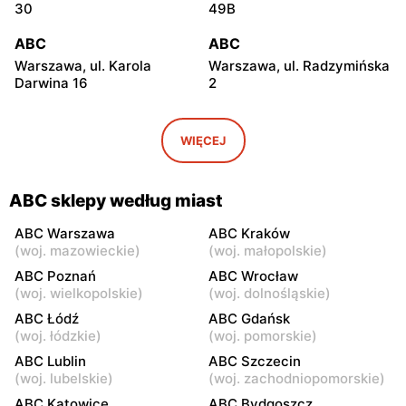
30
49B
ABC
ABC
Warszawa, ul. Karola
Warszawa, ul. Radzymińska
Darwina 16
2
ABC
ABC
Warszawa, ul.
Warszawa, ul. Białostocka
WIĘCEJ
Międzynarodowa 62
9
ABC
ABC
ABC sklepy według miast
Warszawa, ul. Grochowska
Warszawa, ul. Szwedzka 11
321
ABC Warszawa
ABC Kraków
(
woj. mazowieckie
)
(
woj. małopolskie
)
ABC
ABC
ABC Poznań
ABC Wrocław
Warszawa, ul. Kowieńska
Warszawa, ul. Chełmska 9
(
woj. wielkopolskie
)
(
woj. dolnośląskie
)
20
ABC Łódź
ABC Gdańsk
(
woj. łódzkie
)
(
woj. pomorskie
)
ABC
ABC
ABC Lublin
ABC Szczecin
Warszawa, ul. Łochowska
Warszawa, ul. Pustola 23
(
woj. lubelskie
)
(
woj. zachodniopomorskie
)
39
ABC Katowice
ABC Bydgoszcz