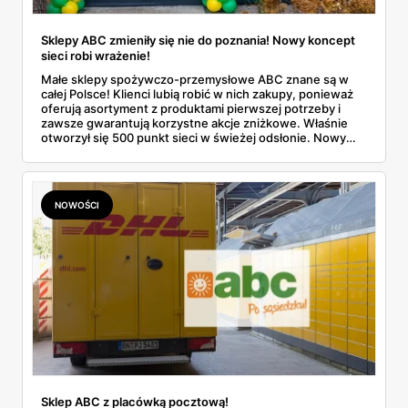
Sklepy ABC zmieniły się nie do poznania! Nowy koncept
sieci robi wrażenie!
Małe sklepy spożywczo-przemysłowe ABC znane są w
całej Polsce! Klienci lubią robić w nich zakupy, ponieważ
oferują asortyment z produktami pierwszej potrzeby i
zawsze gwarantują korzystne akcje zniżkowe. Właśnie
otworzył się 500 punkt sieci w świeżej odsłonie. Nowy
wygląd zyskały również inne placówki. Dowiedz się
więcej!
NOWOŚCI
Sklep ABC z placówką pocztową!