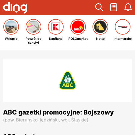
Wakacje
Powrót do
Kaufland
POLOmarket
Netto
Intermarche
szkoły!
ABC gazetki promocyjne: Bojszowy
(
pow. Bieruńsko-lędziński,
woj. Śląskie
)