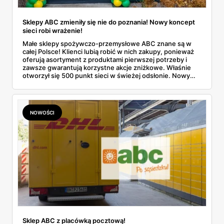
Sklepy ABC zmieniły się nie do poznania! Nowy koncept
sieci robi wrażenie!
Małe sklepy spożywczo-przemysłowe ABC znane są w
całej Polsce! Klienci lubią robić w nich zakupy, ponieważ
oferują asortyment z produktami pierwszej potrzeby i
zawsze gwarantują korzystne akcje zniżkowe. Właśnie
otworzył się 500 punkt sieci w świeżej odsłonie. Nowy
wygląd zyskały również inne placówki. Dowiedz się
więcej!
NOWOŚCI
Sklep ABC z placówką pocztową!