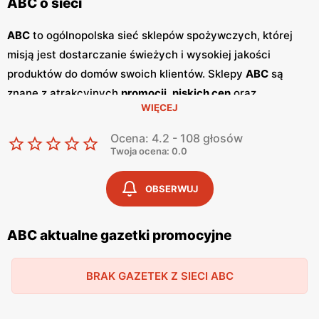
ABC o sieci
ABC
to ogólnopolska sieć sklepów spożywczych, której
misją jest dostarczanie świeżych i wysokiej jakości
produktów do domów swoich klientów. Sklepy
ABC
są
znane z atrakcyjnych
promocji
,
niskich cen
oraz
WIĘCEJ
szerokiego asortymentu, który zaspokaja potrzeby całej
rodziny. Dzięki przyjaznej obsłudze i lokalnym sklepom,
Ocena: 4.2 - 108 głosów
ABC
stało się ulubionym miejscem zakupów dla wielu
Twoja ocena: 0.0
Polaków. Sieć
ABC
regularnie publikuje
gazetki
promocyjne
, w których prezentowane są najlepsze oferty
OBSERWUJ
oraz nowości produktowe.
Gazetki
te ukazują się kilka razy
w miesiącu, umożliwiając klientom śledzenie najnowszych
ABC aktualne gazetki promocyjne
okazji i planowanie zakupów z wyprzedzeniem. Dostępne
są one zarówno w formie papierowej w sklepach, jak i w
BRAK GAZETEK Z SIECI ABC
wersji online na stronie internetowej sieci. Jednym z
kluczowych atutów sieci
ABC
jest jej polskość i lokalne