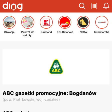
Wakacje
Powrót do
Kaufland
POLOmarket
Netto
Intermarche
szkoły!
ABC gazetki promocyjne: Bogdanów
(
pow. Piotrkowski,
woj. Łódzkie
)