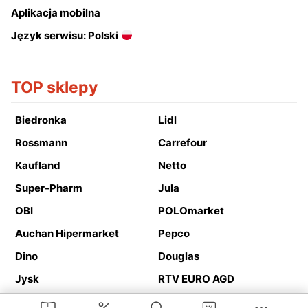
Aplikacja mobilna
Język serwisu: Polski
TOP sklepy
Biedronka
Lidl
Rossmann
Carrefour
Kaufland
Netto
Super-Pharm
Jula
OBI
POLOmarket
Auchan Hipermarket
Pepco
Dino
Douglas
Jysk
RTV EURO AGD
Action
Media Expert