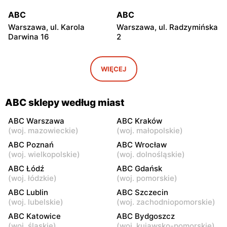
ABC
ABC
Warszawa, ul. Karola
Warszawa, ul. Radzymińska
Darwina 16
2
ABC
ABC
Warszawa, ul.
Warszawa, ul. Białostocka
WIĘCEJ
Międzynarodowa 62
9
ABC
ABC
ABC sklepy według miast
Warszawa, ul. Grochowska
Warszawa, ul. Szwedzka 11
321
ABC Warszawa
ABC Kraków
(
woj. mazowieckie
)
(
woj. małopolskie
)
ABC
ABC
ABC Poznań
ABC Wrocław
Warszawa, ul. Kowieńska
Warszawa, ul. Chełmska 9
(
woj. wielkopolskie
)
(
woj. dolnośląskie
)
20
ABC Łódź
ABC Gdańsk
(
woj. łódzkie
)
(
woj. pomorskie
)
ABC
ABC
ABC Lublin
ABC Szczecin
Warszawa, ul. Łochowska
Warszawa, ul. Pustola 23
(
woj. lubelskie
)
(
woj. zachodniopomorskie
)
39
ABC Katowice
ABC Bydgoszcz
ABC
ABC
(
woj. śląskie
)
(
woj. kujawsko-pomorskie
)