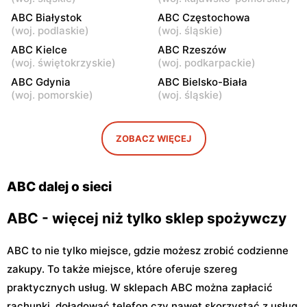
Warszawa, ul. Staniewicka
Warszawa, ul. Ludwika
ABC Białystok
ABC Częstochowa
24
Kickiego 12
(
woj. podlaskie
)
(
woj. śląskie
)
ABC
ABC Kielce
ABC
ABC Rzeszów
(
woj. świętokrzyskie
)
(
woj. podkarpackie
)
Warszawa, ul. Grenadierów
Warszawa, ul. Jana
2
Kochanowskiego 39
ABC Gdynia
ABC Bielsko-Biała
(
woj. pomorskie
)
(
woj. śląskie
)
ABC
ABC
Warszawa, ul. Andrzeja
Warszawa, ul. Samarytanka
Sołtana 2A
3
ZOBACZ WIĘCEJ
ABC
ABC
Warszawa, ul. Sulejkowska
Warszawa, ul. Akermańska
ABC dalej o sieci
43
3
ABC - więcej niż tylko sklep spożywczy
ABC to nie tylko miejsce, gdzie możesz zrobić codzienne
zakupy. To także miejsce, które oferuje szereg
praktycznych usług. W sklepach ABC można zapłacić
rachunki, doładować telefon czy nawet skorzystać z usług