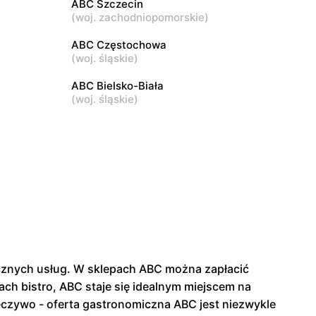
ABC Szczecin
(
woj. zachodniopomorskie
)
ABC
3
Warszawa, ul. Akermańska 3
ABC Częstochowa
(
woj. śląskie
)
ABC Bielsko-Biała
(
woj. śląskie
)
tycznych usług. W sklepach ABC można zapłacić
ch bistro, ABC staje się idealnym miejscem na
eczywo - oferta gastronomiczna ABC jest niezwykle