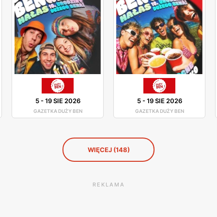
5
-
19 SIE 2026
5
-
19 SIE 2026
GAZETKA DUŻY BEN
GAZETKA DUŻY BEN
WIĘCEJ (148)
REKLAMA