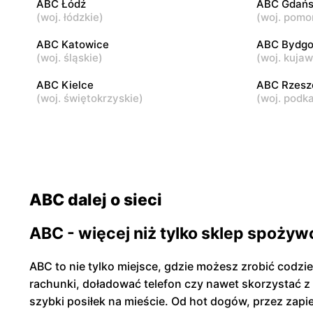
ABC Łódź
ABC Gdańs
(
woj. łódzkie
)
(
woj. pomo
ABC
ABC
Warszawa, ul. Andrzeja Sołtana 2A
Warszawa, 
ABC Katowice
ABC Bydgo
(
woj. śląskie
)
(
woj. kuja
ABC Kielce
ABC Rzes
(
woj. świętokrzyskie
)
(
woj. podk
ABC dalej o sieci
ABC - więcej niż tylko sklep spożyw
ABC to nie tylko miejsce, gdzie możesz zrobić codzi
rachunki, doładować telefon czy nawet skorzystać z
szybki posiłek na mieście. Od hot dogów, przez zap