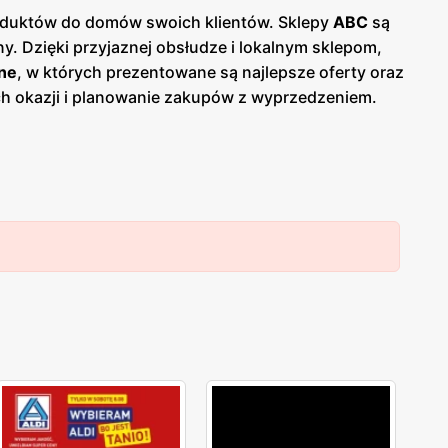
produktów do domów swoich klientów. Sklepy
ABC
są
y. Dzięki przyjaznej obsłudze i lokalnym sklepom,
ne
, w których prezentowane są najlepsze oferty oraz
ych okazji i planowanie zakupów z wyprzedzeniem.
 Jednym z kluczowych atutów sieci
ABC
jest jej
 dostęp do codziennych zakupów bez konieczności
lnych dostawców, co przekłada się na świeżość i
i chemia gospodarcza, artykuły higieniczne oraz
e umożliwiają dodatkowe oszczędności. Sieć stawia
C
cieszy się dużą popularnością i zaufaniem.
epów
ABC
szerokie grono zadowolonych klientów,