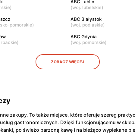
k
ABC Lublin
rskie
)
(
woj. lubelskie
)
ABC
ul. Samarytanka 3
Warszawa, ul. Sulejkowska 4
szcz
ABC Białystok
wsko-pomorskie
)
(
woj. podlaskie
)
zów
ABC Gdynia
arpackie
)
(
woj. pomorskie
)
ZOBACZ WIĘCEJ
czy
enne zakupy. To także miejsce, które oferuje szereg prak
 usług gastronomicznych. Dzięki funkcjonującemu w sklepa
iekanki, po świeżo parzoną kawę i na bieżąco wypiekane pi