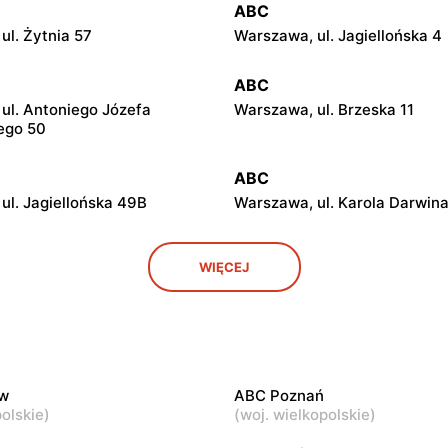
ABC
ul. Żytnia 57
Warszawa, ul. Jagiellońska 4
ABC
ul. Antoniego Józefa
Warszawa, ul. Brzeska 11
ego 50
ABC
ul. Jagiellońska 49B
Warszawa, ul. Karola Darwina
ABC
WIĘCEJ
ul. Białostocka 9
Warszawa, ul. Grochowska 3
ABC
ul. Chełmska 9
Warszawa, ul. Łochowska 39
w
ABC Poznań
ABC
olskie
)
(
woj. wielkopolskie
)
ul. Ludwika Kickiego 12
Warszawa, ul. Grenadierów 2