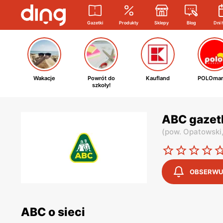
Gazetki
Produkty
Sklepy
Blog
Dni 
Wakacje
Powrót do
Kaufland
POLOmar
szkoły!
ABC gazet
(
pow. Opatowski
OBSERWU
ABC o sieci