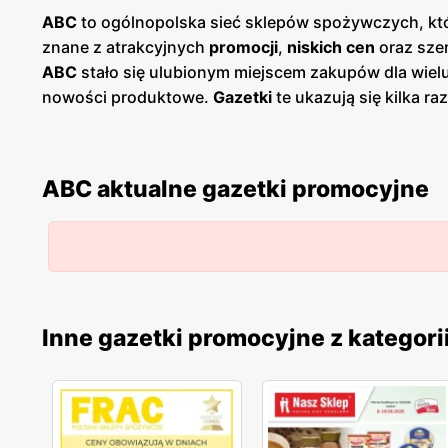
ABC
to ogólnopolska sieć sklepów spożywczych, któr
znane z atrakcyjnych
promocji
,
niskich cen
oraz szer
ABC
stało się ulubionym miejscem zakupów dla wiel
nowości produktowe.
Gazetki
te ukazują się kilka r
Dostępne są one zarówno w formie papierowej w sklep
polskość i lokalne zaangażowanie. Sklepy znajdują 
wyjazdu do większych aglomeracji.
ABC
wspiera równ
ABC aktualne gazetki promocyjne
wysoką jakość oferowanych artykułów. W ofercie s
drobne AGD. Klienci mogą liczyć na częste
promocje
na transparentność cen oraz przejrzyste zasady prom
Regularne
gazetki promocyjne
,
niskie ceny
oraz loka
którzy cenią sobie wygodne zakupy blisko domu i wsp
Inne gazetki promocyjne z kategori