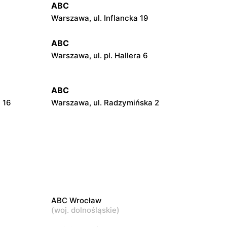
ABC
Warszawa, ul. Inflancka 19
ABC
Warszawa, ul. pl. Hallera 6
ABC
 16
Warszawa, ul. Radzymińska 2
ABC
21
Warszawa, ul. Szwedzka 11
ABC
Warszawa, ul. Pustola 23
ABC Wrocław
ABC
(
woj. dolnośląskie
)
Warszawa, ul. Jana Kochanowskiego 39