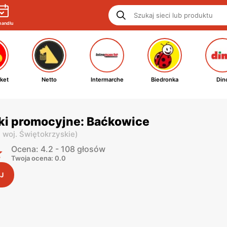
handlu
ket
Netto
Intermarche
Biedronka
Din
ki promocyjne: Baćkowice
,
woj. Świętokrzyskie
)
Ocena: 4.2 - 108 głosów
Twoja ocena: 0.0
J