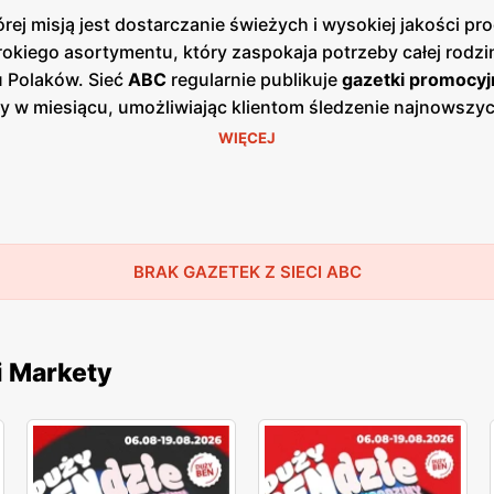
ej misją jest dostarczanie świeżych i wysokiej jakości 
okiego asortymentu, który zaspokaja potrzeby całej rodzin
u Polaków. Sieć
ABC
regularnie publikuje
gazetki promocyj
azy w miesiącu, umożliwiając klientom śledzenie najnowsz
ach, jak i w wersji online na stronie internetowej sieci.
WIĘCEJ
się w mniejszych miastach i wsiach, co pozwala na łatwy
ież lokalnych producentów, oferując produkty od regiona
klepów
ABC
znajdują się zarówno produkty spożywcze, jak 
, programy lojalnościowe oraz sezonowe wyprzedaże, któr
ocji, co zyskało uznanie wśród stałych klientów. Sieć
BRAK GAZETEK Z SIECI ABC
AB
lne zaangażowanie to elementy, które przyciągają do skl
arcie dla lokalnej społeczności.
i Markety