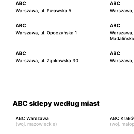
ABC
ABC
Warszawa, ul. Puławska 5
Warszawa, 
ABC
ABC
Warszawa, ul. Opoczyńska 1
Warszawa, 
Madaliński
ABC
ABC
Warszawa, ul. Ząbkowska 30
Warszawa, 
ABC
ABC
Warszawa, ul. Międzynarodowa 62
Warszawa, 
ABC
ABC
ABC sklepy według miast
Warszawa, ul. Kowieńska 20
Warszawa, 
ABC Warszawa
ABC Krakó
ABC
ABC
(
woj. mazowieckie
)
(
woj. małop
Warszawa, ul. Staniewicka 24
Warszawa, 