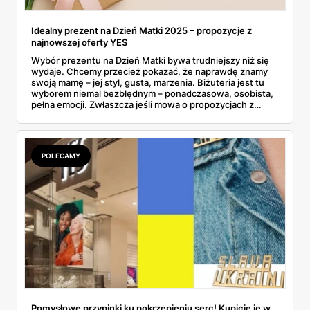
Idealny prezent na Dzień Matki 2025 – propozycje z
najnowszej oferty YES
Wybór prezentu na Dzień Matki bywa trudniejszy niż się
wydaje. Chcemy przecież pokazać, że naprawdę znamy
swoją mamę – jej styl, gusta, marzenia. Biżuteria jest tu
wyborem niemal bezbłędnym – ponadczasowa, osobista,
pełna emocji. Zwłaszcza jeśli mowa o propozycjach z
majowej gazetki YES, które łączą w sobie elegancję,
symbolikę i atrakcyjne promocje. Co ważne, marka
przygotowała wyjątkową niespodziankę: 100 zł w
prezencie przy zakupach za minimum 500 zł – idealny
POLECAMY
moment, by spełnić marzenie mamy... i nieco
zaoszczędzić. Złoto, srebro, perły, cyrkonie – propozycji
nie brakuje. Wśród nich znajdziemy coś zarówno dla
miłośniczek minimalizmu, jak i kobiet ceniących bardziej
wyraziste formy. To co, gotowi na inspiracje?
Pomysłowe przypinki ku pokrzepieniu serc! Kupicie je w