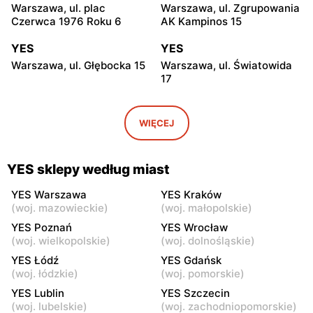
Warszawa, ul. plac
Warszawa, ul. Zgrupowania
Czerwca 1976 Roku 6
AK Kampinos 15
YES
YES
Warszawa, ul. Głębocka 15
Warszawa, ul. Światowida
17
YES
YES
Warszawa, ul. Puławska 2
Janki, ul. Mszczonowska 3
WIĘCEJ
YES
YES
Pruszków, ul. Henryka
Legionowo, ul. Jerzego
YES sklepy według miast
Sienkiewicza 19
Siwińskiego 2
YES Warszawa
YES Kraków
YES
YES
(
woj. mazowieckie
)
(
woj. małopolskie
)
Grodzisk Mazowiecki, ul.
Żyrardów, ul. 1 Maja 40
YES Poznań
YES Wrocław
Henryka Sienkiewicza
(
woj. wielkopolskie
)
(
woj. dolnośląskie
)
46/50
YES Łódź
YES Gdańsk
(
woj. łódzkie
)
(
woj. pomorskie
)
YES
YES
YES Lublin
YES Szczecin
Władysławowo, ul.
Siedlce, ul. Józefa
(
woj. lubelskie
)
(
woj. zachodniopomorskie
)
Ciechanowska 65
Piłsudskiego 74