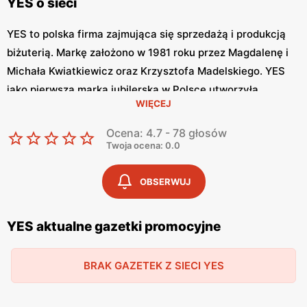
YES o sieci
YES to polska firma zajmująca się sprzedażą i produkcją
biżuterią. Markę założono w 1981 roku przez Magdalenę i
Michała Kwiatkiewicz oraz Krzysztofa Madelskiego. YES
jako pierwsza marka jubilerska w Polsce utworzyła
WIĘCEJ
sprzedaż internetową oraz media społecznościowe.
Biżuterie YES tworzy zespół projektantów firmy oraz
Ocena: 4.7 - 78 głosów
zaproszeni artyści i projektanci.
Twoja ocena: 0.0
YES – z myślą o miłośnikach biżuterii
OBSERWUJ
Biżuteria YES charakteryzuje się pięknem, elegancją i
YES aktualne gazetki promocyjne
oryginalnością. Projektanci marki tworzą swoje produkty z
myślą o kobietach, nakreślając ich wewnętrzny blask. W
ofercie sklepu znajdziemy obrączki, pierścionki, kolczyki,
BRAK GAZETEK Z SIECI YES
naszyjnik, diamenty z certyfikatami oraz charmsy.
Biżuteria YES budzi wiele pozytywnych emocji. Prawie