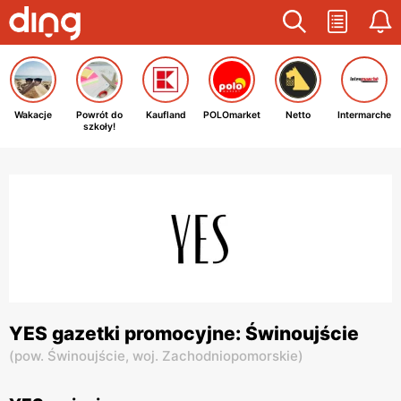
Wakacje
Powrót do
Kaufland
POLOmarket
Netto
Intermarche
szkoły!
YES gazetki promocyjne: Świnoujście
(
pow. Świnoujście,
woj. Zachodniopomorskie
)