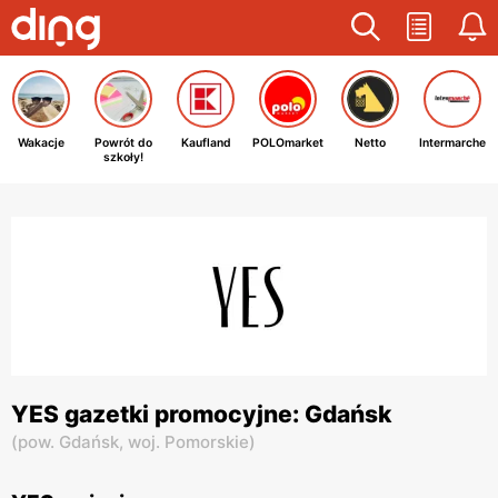
Wakacje
Powrót do
Kaufland
POLOmarket
Netto
Intermarche
szkoły!
YES gazetki promocyjne: Gdańsk
(
pow. Gdańsk,
woj. Pomorskie
)