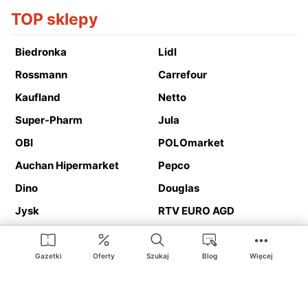
TOP sklepy
Biedronka
Lidl
Rossmann
Carrefour
Kaufland
Netto
Super-Pharm
Jula
OBI
POLOmarket
Auchan Hipermarket
Pepco
Dino
Douglas
Jysk
RTV EURO AGD
Action
Media Expert
Deichmann
Media Markt
Gazetki
Oferty
Szukaj
Blog
Więcej
Ding.pl to serwis internetowy prezentujący
gazetki promocyjne
oraz
katalogi
sklepów i dużych sieci handlowych. Dzięki