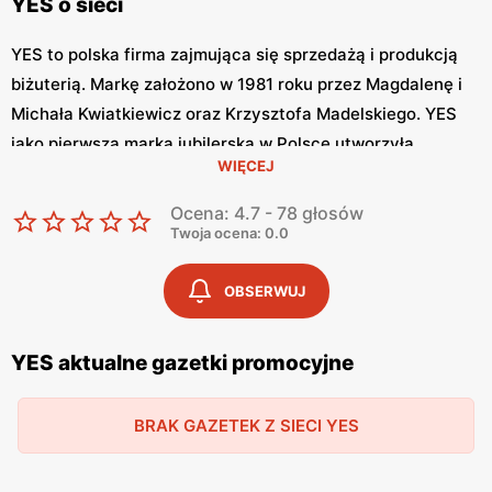
YES o sieci
YES to polska firma zajmująca się sprzedażą i produkcją
biżuterią. Markę założono w 1981 roku przez Magdalenę i
Michała Kwiatkiewicz oraz Krzysztofa Madelskiego. YES
jako pierwsza marka jubilerska w Polsce utworzyła
WIĘCEJ
sprzedaż internetową oraz media społecznościowe.
Biżuterie YES tworzy zespół projektantów firmy oraz
Ocena: 4.7 - 78 głosów
zaproszeni artyści i projektanci.
Twoja ocena: 0.0
YES – z myślą o miłośnikach biżuterii
OBSERWUJ
Biżuteria YES charakteryzuje się pięknem, elegancją i
YES aktualne gazetki promocyjne
oryginalnością. Projektanci marki tworzą swoje produkty z
myślą o kobietach, nakreślając ich wewnętrzny blask. W
ofercie sklepu znajdziemy obrączki, pierścionki, kolczyki,
BRAK GAZETEK Z SIECI YES
naszyjnik, diamenty z certyfikatami oraz charmsy.
Biżuteria YES budzi wiele pozytywnych emocji. Prawie