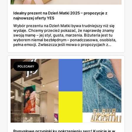
Idealny prezent na Dzień Matki 2025 – propozycje z
najnowszej oferty YES
Wybór prezentu na Dzień Matki bywa trudniejszy niż się
wydaje. Chcemy przecież pokazać, że naprawdę znamy
swoją mamę – jej styl, gusta, marzenia. Biżuteria jest tu
wyborem niemal bezbłędnym – ponadczasowa, osobista,
pełna emocji. Zwłaszcza jeśli mowa o propozycjach z
majowej gazetki YES, które łączą w sobie elegancję,
symbolikę i atrakcyjne promocje. Co ważne, marka
przygotowała wyjątkową niespodziankę: 100 zł w
prezencie przy zakupach za minimum 500 zł – idealny
POLECAMY
moment, by spełnić marzenie mamy... i nieco
zaoszczędzić. Złoto, srebro, perły, cyrkonie – propozycji
nie brakuje. Wśród nich znajdziemy coś zarówno dla
miłośniczek minimalizmu, jak i kobiet ceniących bardziej
wyraziste formy. To co, gotowi na inspiracje?
Pomysłowe przypinki ku pokrzepieniu serc! Kupicie je w