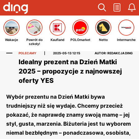
Wakacje
Powrót do
Kaufland
POLOmarket
Netto
Intermarche
szkoły!
POLECAMY
|
2025-05-13 12:15
AUTOR: REDAKCJA DING
Idealny prezent na Dzień Matki
2025 – propozycje z najnowszej
oferty YES
Wybór prezentu na Dzień Matki bywa
trudniejszy niż się wydaje. Chcemy przecież
pokazać, że naprawdę znamy swoją mamę – jej
styl, gusta, marzenia. Biżuteria jest tu wyborem
niemal bezbłędnym – ponadczasowa, osobista,