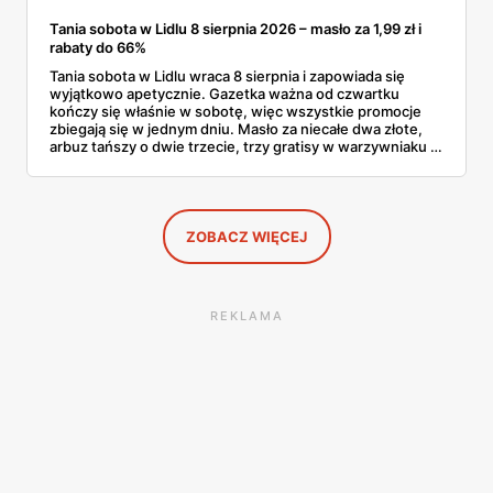
Tania sobota w Lidlu 8 sierpnia 2026 – masło za 1,99 zł i
rabaty do 66%
Tania sobota w Lidlu wraca 8 sierpnia i zapowiada się
wyjątkowo apetycznie. Gazetka ważna od czwartku
kończy się właśnie w sobotę, więc wszystkie promocje
zbiegają się w jednym dniu. Masło za niecałe dwa złote,
arbuz tańszy o dwie trzecie, trzy gratisy w warzywniaku i
jedna oferta działająca wyłącznie w sobotę. Przejrzałam
całą sobotnią gazetkę Lidla strona po stronie i wybrałam
to, co naprawdę się opłaca.
ZOBACZ WIĘCEJ
REKLAMA