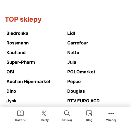
TOP sklepy
Biedronka
Lidl
Rossmann
Carrefour
Kaufland
Netto
Super-Pharm
Jula
OBI
POLOmarket
Auchan Hipermarket
Pepco
Dino
Douglas
Jysk
RTV EURO AGD
Action
Media Expert
Deichmann
Media Markt
Gazetki
Oferty
Szukaj
Blog
Więcej