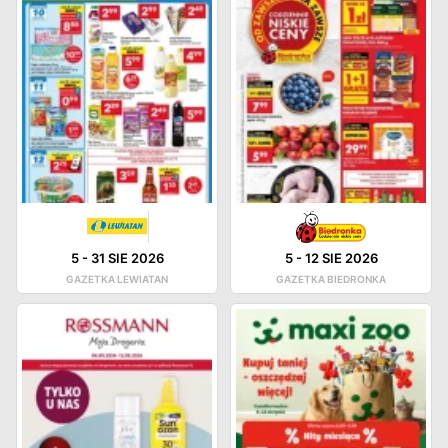
5
-
31 SIE 2026
5
-
12 SIE 2026
GAZETKA LEWIATAN
GAZETKA BIEDRONKA