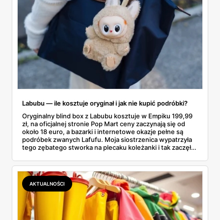
Labubu — ile kosztuje oryginał i jak nie kupić podróbki?
Oryginalny blind box z Labubu kosztuje w Empiku 199,99
zł, na oficjalnej stronie Pop Mart ceny zaczynają się od
około 18 euro, a bazarki i internetowe okazje pełne są
podróbek zwanych Lafufu. Moja siostrzenica wypatrzyła
tego zębatego stworka na plecaku koleżanki i tak zaczęło
się rodzinne śledztwo: co to właściwie jest, ile naprawdę
kosztuje i po czym poznać, że sprzedawca nie wciska nam
podróbki. Spisałam wszystko, czego się dowiedziałam —
łącznie z jedną wpadką, o której za chwilę.
AKTUALNOŚCI