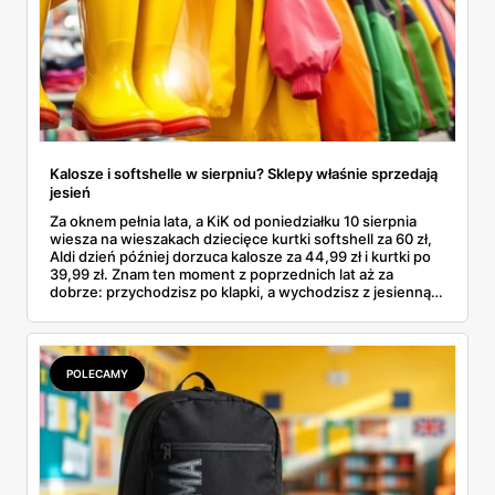
Kalosze i softshelle w sierpniu? Sklepy właśnie sprzedają
jesień
Za oknem pełnia lata, a KiK od poniedziałku 10 sierpnia
wiesza na wieszakach dziecięce kurtki softshell za 60 zł,
Aldi dzień później dorzuca kalosze za 44,99 zł i kurtki po
39,99 zł. Znam ten moment z poprzednich lat aż za
dobrze: przychodzisz po klapki, a wychodzisz z jesienną
garderobą dla całej rodziny. Sprawdziłam, co dokładnie
pojawi się w gazetkach w przyszłym tygodniu i czy jest
sens kupować jesień, zanim skończą się wakacje.
POLECAMY