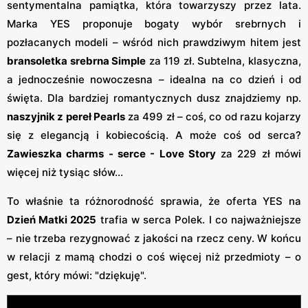
sentymentalna pamiątka, która towarzyszy przez lata.
Marka YES proponuje bogaty wybór srebrnych i
pozłacanych modeli – wśród nich prawdziwym hitem jest
bransoletka srebrna Simple
za 119 zł. Subtelna, klasyczna,
a jednocześnie nowoczesna – idealna na co dzień i od
święta. Dla bardziej romantycznych dusz znajdziemy np.
naszyjnik z pereł Pearls
za 499 zł – coś, co od razu kojarzy
się z elegancją i kobiecością. A może coś od serca?
Zawieszka charms - serce - Love Story
za 229 zł mówi
więcej niż tysiąc słów...
To właśnie ta różnorodność sprawia, że oferta YES na
Dzień Matki 2025
trafia w serca Polek. I co najważniejsze
– nie trzeba rezygnować z jakości na rzecz ceny. W końcu
w relacji z mamą chodzi o coś więcej niż przedmioty – o
gest, który mówi: "dziękuję".