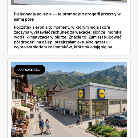
Pielęgnacja po lecie — te promocje z drogerii przyszły w
samą porę
Początek sierpnia to moment, w którym moja skóra
zaczyna wystawiać rachunek za wakacje: słońce, morska
woda, klimatyzacja w biurze. Znacie to. Zamiast kupować
pół drogerii na oślep, przejrzałam aktualne gazetki i
wybrałam siedem kosmetyków, które składają się na
sensowny plan regeneracji — od peelingu za 21,95 zł po
dermokosmetyki Vichy. Wszystkie ceny sprawdziłam w
ofertach, terminy też.
AKTUALNOŚCI