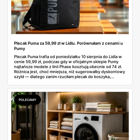
Plecak Puma za 59,99 zł w Lidlu. Porównałam z cenami u
Pumy
Plecak Puma trafia od poniedziałku 10 sierpnia do Lidla w
cenie 59,99 zł, podczas gdy w oficjalnym sklepie Pumy
najtańsze modele z linii Phase kosztują obecnie od 74 zł.
Różnica jest, choć mniejsza, niż sugerowałby dyskontowy
szyld — dlatego zanim rzuciłam plecak do koszyka,
rozłożyłam ceny na czynniki pierwsze. Poniżej cała
rozpiska: co dokładnie sprzedaje Lidl, ile kosztują
odpowiedniki u producenta i komu ten zakup naprawdę
się opłaci.
POLECAMY