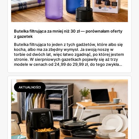
Butelka filtrująca za mniej niż 30 zł — porównałam oferty
z gazetek
Butelka filtrująca to jeden z tych gadżetów, które albo się
kocha, albo ma za zbędny wymysł. Ja swoją noszę w
torbie od dwóch lat, więc łatwo zgadnąć, po której jestem
stronie. W sierpniowych gazetkach pojawiły się aż trzy
modele w cenach od 24,99 do 29,99 zł, do tego zwykła
butelka za 14,99 zł dla nieprzekonanych. Sprawdziłam
wszystkie oferty i policzyłam, kiedy taki zakup faktycznie
się opłaca.
AKTUALNOŚCI