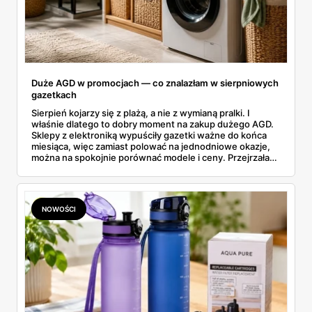
Duże AGD w promocjach — co znalazłam w sierpniowych
gazetkach
Sierpień kojarzy się z plażą, a nie z wymianą pralki. I
właśnie dlatego to dobry moment na zakup dużego AGD.
Sklepy z elektroniką wypuściły gazetki ważne do końca
miesiąca, więc zamiast polować na jednodniowe okazje,
można na spokojnie porównać modele i ceny. Przejrzałam
aktualne promocje AGD i RTV — poniżej wszystko, co
znalazłam, z cenami i terminami.
NOWOŚCI