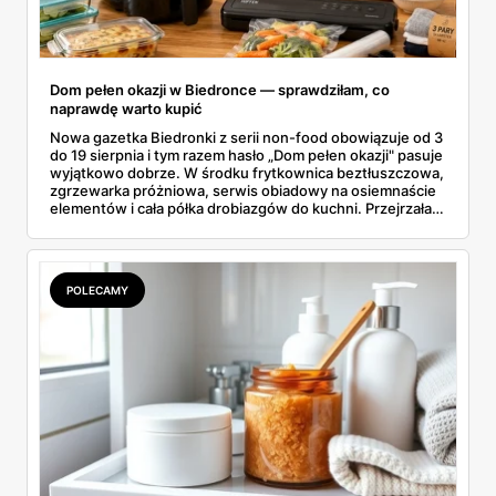
Dom pełen okazji w Biedronce — sprawdziłam, co
naprawdę warto kupić
Nowa gazetka Biedronki z serii non-food obowiązuje od 3
do 19 sierpnia i tym razem hasło „Dom pełen okazji" pasuje
wyjątkowo dobrze. W środku frytkownica beztłuszczowa,
zgrzewarka próżniowa, serwis obiadowy na osiemnaście
elementów i cała półka drobiazgów do kuchni. Przejrzałam
wszystkie strony i wybrałam to, po co sama ustawiłabym
się przy półce z samego rana.
POLECAMY