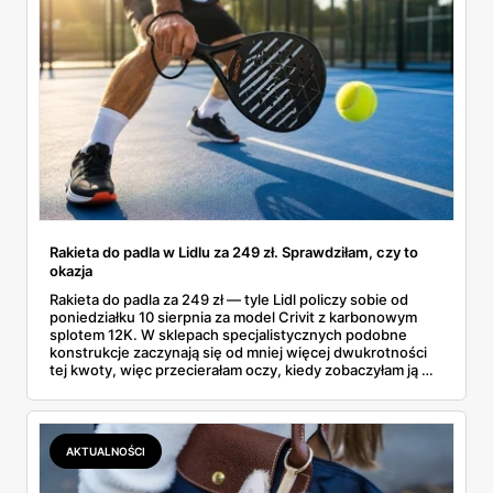
Rakieta do padla w Lidlu za 249 zł. Sprawdziłam, czy to
okazja
Rakieta do padla za 249 zł — tyle Lidl policzy sobie od
poniedziałku 10 sierpnia za model Crivit z karbonowym
splotem 12K. W sklepach specjalistycznych podobne
konstrukcje zaczynają się od mniej więcej dwukrotności
tej kwoty, więc przecierałam oczy, kiedy zobaczyłam ją w
gazetce między dresami a wkrętarką. Padel to dziś
najszybciej rosnący sport w Polsce: kortów przybywa
lawinowo, a chętnych jeszcze szybciej. Sprawdziłam, co
dokładnie dostajemy za te pieniądze i komu taka rakieta
AKTUALNOŚCI
faktycznie wystarczy.