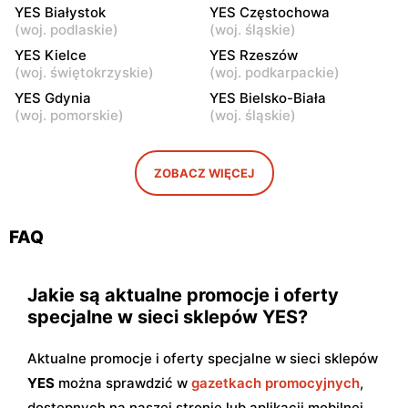
Radom, ul. Bolesława
Płock, ul. Wyszogrodzka
YES Białystok
YES Częstochowa
Chrobrego 1
127
(
woj. podlaskie
)
(
woj. śląskie
)
YES
YES Kielce
YES
YES Rzeszów
(
woj. świętokrzyskie
)
(
woj. podkarpackie
)
Radom al. Józefa
Kutno, ul. Kościuszki 73
Grzecznarowskiego 28
YES Gdynia
YES Bielsko-Biała
(
woj. pomorskie
)
(
woj. śląskie
)
YES
YES
Łódź, ul. Brzezińska 27/29
Łódź al. Marsz. Józefa
Piłsudskiego 15/23
ZOBACZ WIĘCEJ
YES
YES
Łódź, ul. Drewnowska 58
Łódź al. Jana Pawła II 30
FAQ
Jakie są aktualne promocje i oferty
specjalne w sieci sklepów YES?
Aktualne promocje i oferty specjalne w sieci sklepów
YES
można sprawdzić w
gazetkach promocyjnych
,
dostępnych na naszej stronie lub aplikacji mobilnej