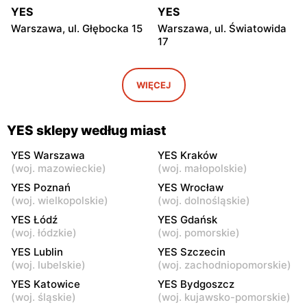
YES
YES
Warszawa, ul. Głębocka 15
Warszawa, ul. Światowida
17
YES
YES
Warszawa, ul. Puławska 2
Janki, ul. Mszczonowska 3
WIĘCEJ
YES
YES
Pruszków, ul. Henryka
Legionowo, ul. Jerzego
YES sklepy według miast
Sienkiewicza 19
Siwińskiego 2
YES Warszawa
YES Kraków
YES
YES
(
woj. mazowieckie
)
(
woj. małopolskie
)
Grodzisk Mazowiecki, ul.
Żyrardów, ul. 1 Maja 40
YES Poznań
YES Wrocław
Henryka Sienkiewicza
(
woj. wielkopolskie
)
(
woj. dolnośląskie
)
46/50
YES Łódź
YES Gdańsk
(
woj. łódzkie
)
(
woj. pomorskie
)
YES
YES
YES Lublin
YES Szczecin
Władysławowo, ul.
Siedlce, ul. Józefa
(
woj. lubelskie
)
(
woj. zachodniopomorskie
)
Ciechanowska 65
Piłsudskiego 74
YES Katowice
YES Bydgoszcz
YES
YES
(
woj. śląskie
)
(
woj. kujawsko-pomorskie
)