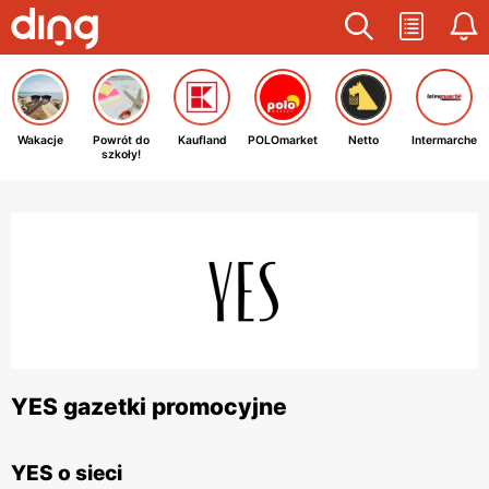
Wakacje
Powrót do
Kaufland
POLOmarket
Netto
Intermarche
szkoły!
YES gazetki promocyjne
YES o sieci