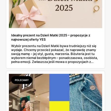
Idealny prezent na Dzień Matki 2025 – propozycje z
najnowszej oferty YES
Wybór prezentu na Dzień Matki bywa trudniejszy niż się
wydaje. Chcemy przecież pokazać, że naprawdę znamy
swoją mamę – jej styl, gusta, marzenia. Biżuteria jest tu
wyborem niemal bezbłędnym – ponadczasowa, osobista,
pełna emocji. Zwłaszcza jeśli mowa o propozycjach z
majowej gazetki YES, które łączą w sobie elegancję,
symbolikę i atrakcyjne promocje. Co ważne, marka
przygotowała wyjątkową niespodziankę: 100 zł w
prezencie przy zakupach za minimum 500 zł – idealny
POLECAMY
moment, by spełnić marzenie mamy... i nieco
zaoszczędzić. Złoto, srebro, perły, cyrkonie – propozycji
nie brakuje. Wśród nich znajdziemy coś zarówno dla
miłośniczek minimalizmu, jak i kobiet ceniących bardziej
wyraziste formy. To co, gotowi na inspiracje?