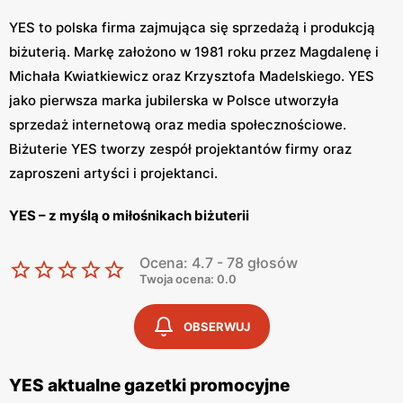
YES to polska firma zajmująca się sprzedażą i produkcją
biżuterią. Markę założono w 1981 roku przez Magdalenę i
Michała Kwiatkiewicz oraz Krzysztofa Madelskiego. YES
jako pierwsza marka jubilerska w Polsce utworzyła
sprzedaż internetową oraz media społecznościowe.
Biżuterie YES tworzy zespół projektantów firmy oraz
zaproszeni artyści i projektanci.
YES – z myślą o miłośnikach biżuterii
Biżuteria YES charakteryzuje się pięknem, elegancją i
Ocena: 4.7 - 78 głosów
oryginalnością. Projektanci marki tworzą swoje produkty
Twoja ocena: 0.0
z myślą o kobietach, nakreślając ich wewnętrzny blask.
OBSERWUJ
W ofercie sklepu znajdziemy obrączki, pierścionki,
kolczyki, naszyjnik, diamenty z certyfikatami oraz
charmsy. Biżuteria YES budzi wiele pozytywnych emocji.
YES aktualne gazetki promocyjne
Prawie każda kobieta marzy o pierścionku