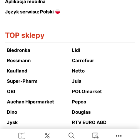
Aplikacja mobilna
Język serwisu: Polski
TOP sklepy
Biedronka
Lidl
Rossmann
Carrefour
Kaufland
Netto
Super-Pharm
Jula
OBI
POLOmarket
Auchan Hipermarket
Pepco
Dino
Douglas
Jysk
RTV EURO AGD
Action
Media Expert