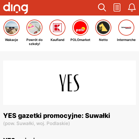
Wakacje
Powrót do
Kaufland
POLOmarket
Netto
Intermarche
szkoły!
YES gazetki promocyjne: Suwałki
(
pow. Suwałki,
woj. Podlaskie
)