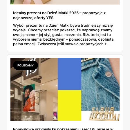
Idealny prezent na Dzień Matki 2025 – propozycje z
najnowszej oferty YES
Wybór prezentu na Dzień Matki bywa trudniejszy niż się
wydaje. Chcemy przecież pokazać, że naprawdę znamy
swoją mamę – jej styl, gusta, marzenia. Biżuteria jest tu
wyborem niemal bezbłędnym – ponadczasowa, osobista,
pełna emocji. Zwłaszcza jeśli mowa o propozycjach z
majowej gazetki YES, które łączą w sobie elegancję,
symbolikę i atrakcyjne promocje. Co ważne, marka
przygotowała wyjątkową niespodziankę: 100 zł w
prezencie przy zakupach za minimum 500 zł – idealny
POLECAMY
moment, by spełnić marzenie mamy... i nieco
zaoszczędzić. Złoto, srebro, perły, cyrkonie – propozycji
nie brakuje. Wśród nich znajdziemy coś zarówno dla
miłośniczek minimalizmu, jak i kobiet ceniących bardziej
wyraziste formy. To co, gotowi na inspiracje?
Pomysłowe przypinki ku pokrzepieniu serc! Kupicie je w