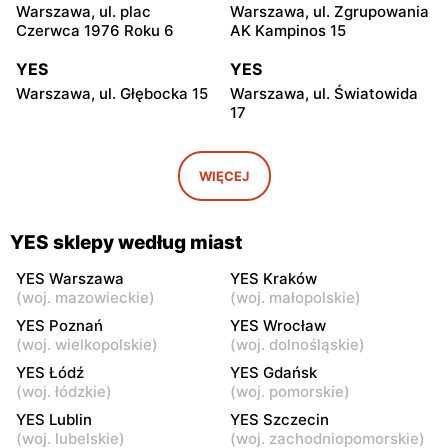
Warszawa, ul. plac
Warszawa, ul. Zgrupowania
Czerwca 1976 Roku 6
AK Kampinos 15
YES
YES
Warszawa, ul. Głębocka 15
Warszawa, ul. Światowida
17
YES
YES
Warszawa, ul. Puławska 2
Janki, ul. Mszczonowska 3
WIĘCEJ
YES
YES
Pruszków, ul. Henryka
Legionowo, ul. Jerzego
YES sklepy według miast
Sienkiewicza 19
Siwińskiego 2
YES Warszawa
YES Kraków
YES
YES
(
woj. mazowieckie
)
(
woj. małopolskie
)
Grodzisk Mazowiecki, ul.
Żyrardów, ul. 1 Maja 40
YES Poznań
YES Wrocław
Henryka Sienkiewicza
(
woj. wielkopolskie
)
(
woj. dolnośląskie
)
46/50
YES Łódź
YES Gdańsk
(
woj. łódzkie
)
(
woj. pomorskie
)
YES
YES
YES Lublin
YES Szczecin
Władysławowo, ul.
Siedlce, ul. Józefa
(
woj. lubelskie
)
(
woj. zachodniopomorskie
)
Ciechanowska 65
Piłsudskiego 74