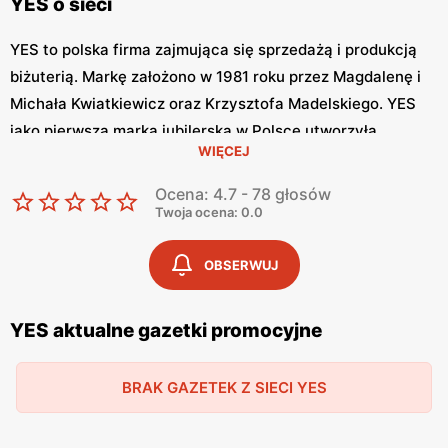
YES o sieci
YES to polska firma zajmująca się sprzedażą i produkcją
biżuterią. Markę założono w 1981 roku przez Magdalenę i
Michała Kwiatkiewicz oraz Krzysztofa Madelskiego. YES
jako pierwsza marka jubilerska w Polsce utworzyła
WIĘCEJ
sprzedaż internetową oraz media społecznościowe.
Biżuterie YES tworzy zespół projektantów firmy oraz
Ocena: 4.7 - 78 głosów
zaproszeni artyści i projektanci.
Twoja ocena: 0.0
YES – z myślą o miłośnikach biżuterii
OBSERWUJ
Biżuteria YES charakteryzuje się pięknem, elegancją i
YES aktualne gazetki promocyjne
oryginalnością. Projektanci marki tworzą swoje produkty z
myślą o kobietach, nakreślając ich wewnętrzny blask. W
ofercie sklepu znajdziemy obrączki, pierścionki, kolczyki,
BRAK GAZETEK Z SIECI YES
naszyjnik, diamenty z certyfikatami oraz charmsy.
Biżuteria YES budzi wiele pozytywnych emocji. Prawie