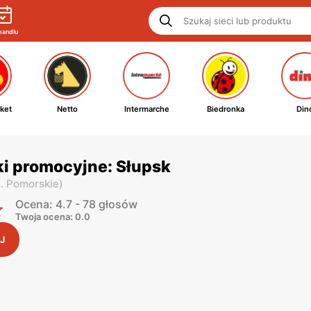
handlu
ket
Netto
Intermarche
Biedronka
Din
i promocyjne: Słupsk
. Pomorskie
)
Ocena: 4.7 - 78 głosów
Twoja ocena: 0.0
J