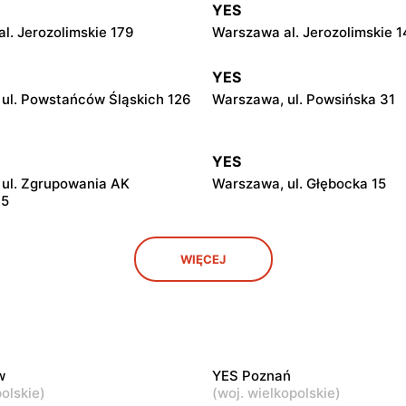
YES
l. Jerozolimskie 179
Warszawa al. Jerozolimskie 1
YES
ul. Powstańców Śląskich 126
Warszawa, ul. Powsińska 31
YES
ul. Zgrupowania AK
Warszawa, ul. Głębocka 15
15
YES
WIĘCEJ
 Mszczonowska 3
Pruszków, ul. Henryka Sienki
YES
l. 1 Maja 40
Władysławowo, ul. Ciechano
w
YES Poznań
olskie
)
(
woj. wielkopolskie
)
YES