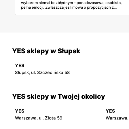
wyborem niemal bezbłędnym – ponadczasowa, osobista,
pełna emocji. Zwłaszcza jeśli mowa o propozycjach z
majowej gazetki YES, które łączą w sobie elegancję,
symbolikę i atrakcyjne promocje. Co ważne, marka
przygotowała wyjątkową niespodziankę: 100 zł w
prezencie przy zakupach za minimum 500 zł – idealny
moment, by spełnić marzenie mamy... i nieco
zaoszczędzić. Złoto, srebro, perły, cyrkonie – propozycji
nie brakuje. Wśród nich znajdziemy coś zarówno dla
miłośniczek minimalizmu, jak i kobiet ceniących bardziej
wyraziste formy. To co, gotowi na inspiracje?
YES sklepy w Słupsk
YES
Słupsk, ul. Szczecińska 58
YES sklepy w Twojej okolicy
YES
YES
Warszawa, ul. Złota 59
Warszawa, 