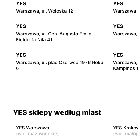
YES
YES
Warszawa, ul. Wołoska 12
Warszawa a
YES
YES
Warszawa, ul. Gen. Augusta Emila
Warszawa, 
Fieldorfa Nila 41
YES
YES
Warszawa, ul. plac Czerwca 1976 Roku
Warszawa, 
6
Kampinos 
YES
YES
Warszawa, ul. Puławska 2
Janki, ul.
YES
YES
YES sklepy według miast
Grodzisk Mazowiecki, ul. Henryka
Żyrardów, u
Sienkiewicza 46/50
YES Warszawa
YES Krakó
(
woj. mazowieckie
)
(
woj. małop
YES
YES