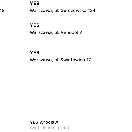
YES
48
Warszawa, ul. Górczewska 124
YES
Warszawa, ul. Annopol 2
YES
Warszawa, ul. Światowida 17
YES
ewicza 19
Legionowo, ul. Jerzego Siwińskiego 2
YES
wska 65
Siedlce, ul. Józefa Piłsudskiego 74
YES Wrocław
(
woj. dolnośląskie
)
YES