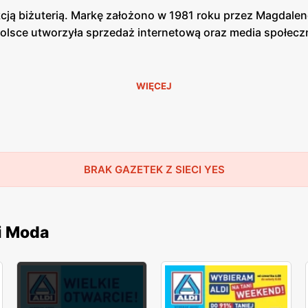
kcją biżuterią. Markę założono w 1981 roku przez Magdalen
Polsce utworzyła sprzedaż internetową oraz media społecz
WIĘCEJ
i oryginalnością. Projektanci marki tworzą swoje produkty
onki, kolczyki, naszyjnik, diamenty z certyfikatami oraz c
owym z tego sklepu.
BRAK GAZETEK Z SIECI YES
ronie. Zarówno w sklepach stacjonarnych i internetowych 
i Moda
ES Club”, która uprawnia do stałych rabatów. Klubowicze 