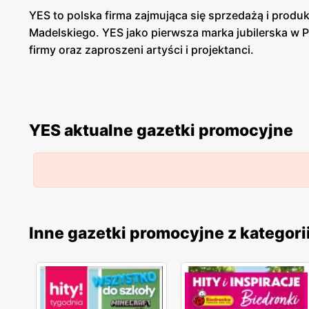
YES to polska firma zajmująca się sprzedażą i produ
Madelskiego. YES jako pierwsza marka jubilerska w 
firmy oraz zaproszeni artyści i projektanci.
YES – z myślą o miłośnikach biżuterii
Biżuteria YES charakteryzuje się pięknem, elegancją 
YES aktualne gazetki promocyjne
blask. W ofercie sklepu znajdziemy obrączki, pierści
Prawie każda kobieta marzy o pierścionku zaręczyn
YES – promocje
Katalog promocyjny marki jest dostępny na naszej st
Inne gazetki promocyjne z kategori
promocje można zyskać posiadając kartę klubową: „Y
okazjach oraz o tajnych promocjach tylko dla nich.