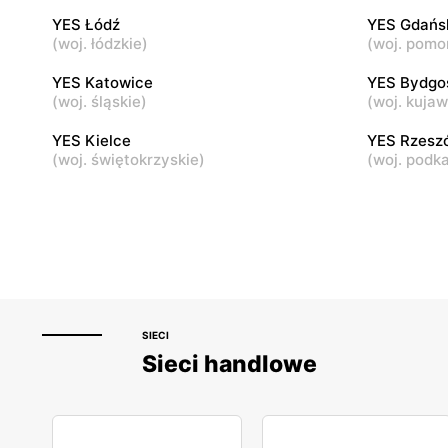
Radom, ul. Bolesława Chrobrego 1
Płock, ul.
YES Łódź
YES Gdańs
(
woj. łódzkie
)
(
woj. pomo
YES
YES
YES Katowice
YES Bydgo
Łódź, ul. Brzezińska 27/29
Łódź al. Ma
(
woj. śląskie
)
(
woj. kuja
15/23
YES Kielce
YES Rzesz
(
woj. świętokrzyskie
)
(
woj. podk
SIECI
Sieci handlowe