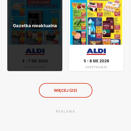
Gazetka nieaktualna
4
-
7 SIE 2026
5
-
8 SIE 2026
GAZETKA ALDI
GAZETKA ALDI
WIĘCEJ (23)
REKLAMA