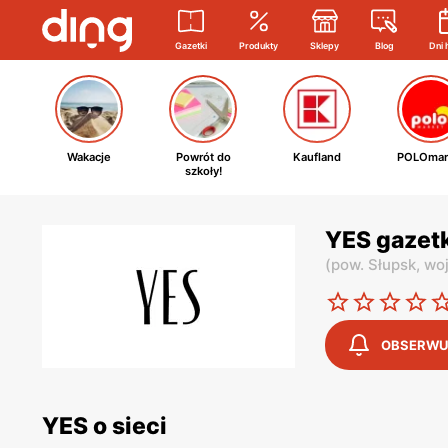
Gazetki
Produkty
Sklepy
Blog
Dni 
Wakacje
Powrót do
Kaufland
POLOmar
szkoły!
YES gazetk
(
pow. Słupsk,
woj
OBSERWU
YES o sieci