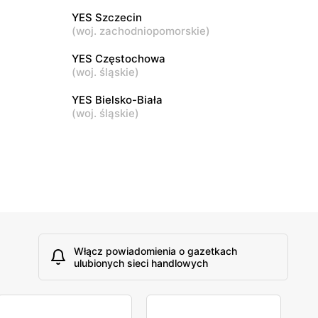
wskiego 28
Kutno, ul. Kościuszki 73
YES Szczecin
(
woj. zachodniopomorskie
)
YES
YES Częstochowa
Łódź al. Jana Pawła II 30
(
woj. śląskie
)
YES Bielsko-Biała
(
woj. śląskie
)
Włącz powiadomienia o gazetkach
ulubionych sieci handlowych