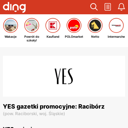
Wakacje
Powrót do
Kaufland
POLOmarket
Netto
Intermarche
szkoły!
YES gazetki promocyjne: Racibórz
(
pow. Raciborski,
woj. Śląskie
)