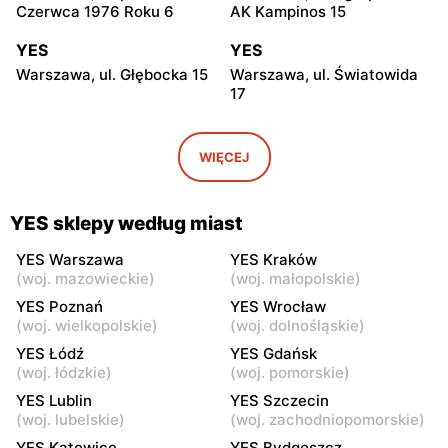
Czerwca 1976 Roku 6
AK Kampinos 15
YES
YES
Warszawa, ul. Głębocka 15
Warszawa, ul. Światowida
17
YES
YES
Warszawa, ul. Puławska 2
Janki, ul. Mszczonowska 3
WIĘCEJ
YES
YES
Pruszków, ul. Henryka
Legionowo, ul. Jerzego
YES sklepy według miast
Sienkiewicza 19
Siwińskiego 2
YES Warszawa
YES Kraków
YES
YES
(
woj. mazowieckie
)
(
woj. małopolskie
)
Grodzisk Mazowiecki, ul.
Żyrardów, ul. 1 Maja 40
YES Poznań
YES Wrocław
Henryka Sienkiewicza
(
woj. wielkopolskie
)
(
woj. dolnośląskie
)
46/50
YES Łódź
YES Gdańsk
(
woj. łódzkie
)
(
woj. pomorskie
)
YES
YES
YES Lublin
YES Szczecin
Władysławowo, ul.
Siedlce, ul. Józefa
(
woj. lubelskie
)
(
woj. zachodniopomorskie
)
Ciechanowska 65
Piłsudskiego 74
YES Katowice
YES Bydgoszcz