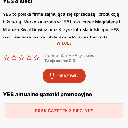
YES o sieci
YES to polska firma zajmująca się sprzedażą i produkcją
biżuterią. Markę założono w 1981 roku przez Magdalenę i
Michała Kwiatkiewicz oraz Krzysztofa Madelskiego. YES
jako pierwsza marka jubilerska w Polsce utworzyła
WIĘCEJ
sprzedaż internetową oraz media społecznościowe.
Biżuterie YES tworzy zespół projektantów firmy oraz
Ocena: 4.7 - 78 głosów
zaproszeni artyści i projektanci.
Twoja ocena: 0.0
YES – z myślą o miłośnikach biżuterii
OBSERWUJ
Biżuteria YES charakteryzuje się pięknem, elegancją i
YES aktualne gazetki promocyjne
oryginalnością. Projektanci marki tworzą swoje produkty z
myślą o kobietach, nakreślając ich wewnętrzny blask. W
ofercie sklepu znajdziemy obrączki, pierścionki, kolczyki,
BRAK GAZETEK Z SIECI YES
naszyjnik, diamenty z certyfikatami oraz charmsy.
Biżuteria YES budzi wiele pozytywnych emocji. Prawie