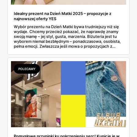
Idealny prezent na Dzień Matki 2025 – propozycje z
najnowszej oferty YES
Wybór prezentu na Dzień Matki bywa trudniejszy niż się
wydaje. Chcemy przecież pokazać, że naprawdę znamy
swoją mamę – jej styl, gusta, marzenia. Biżuteria jest tu
wyborem niemal bezbłędnym – ponadczasowa, osobista,
pełna emocji. Zwłaszcza jeśli mowa o propozycjach z
majowej gazetki YES, które łączą w sobie elegancję,
symbolikę i atrakcyjne promocje. Co ważne, marka
przygotowała wyjątkową niespodziankę: 100 zł w
prezencie przy zakupach za minimum 500 zł – idealny
POLECAMY
moment, by spełnić marzenie mamy... i nieco
zaoszczędzić. Złoto, srebro, perły, cyrkonie – propozycji
nie brakuje. Wśród nich znajdziemy coś zarówno dla
miłośniczek minimalizmu, jak i kobiet ceniących bardziej
wyraziste formy. To co, gotowi na inspiracje?
Pomysłowe przypinki ku pokrzepieniu serc! Kupicie je w