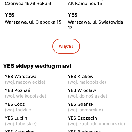
Czerwca 1976 Roku 6
AK Kampinos 15
YES
YES
Warszawa, ul. Głębocka 15
Warszawa, ul. Światowida
17
YES
YES
Warszawa, ul. Puławska 2
Janki, ul. Mszczonowska 3
WIĘCEJ
YES
YES
Pruszków, ul. Henryka
Legionowo, ul. Jerzego
YES sklepy według miast
Sienkiewicza 19
Siwińskiego 2
YES Warszawa
YES Kraków
YES
YES
(
woj. mazowieckie
)
(
woj. małopolskie
)
Grodzisk Mazowiecki, ul.
Żyrardów, ul. 1 Maja 40
YES Poznań
YES Wrocław
Henryka Sienkiewicza
(
woj. wielkopolskie
)
(
woj. dolnośląskie
)
46/50
YES Łódź
YES Gdańsk
(
woj. łódzkie
)
(
woj. pomorskie
)
YES
YES
YES Lublin
YES Szczecin
Władysławowo, ul.
Siedlce, ul. Józefa
(
woj. lubelskie
)
(
woj. zachodniopomorskie
)
Ciechanowska 65
Piłsudskiego 74
YES Katowice
YES Bydgoszcz