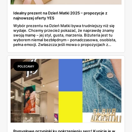
Idealny prezent na Dzień Matki 2025 – propozycje z
najnowszej oferty YES
Wybór prezentu na Dzień Matki bywa trudniejszy niż się
wydaje. Chcemy przecież pokazać, że naprawdę znamy
swoją mamę – jej styl, gusta, marzenia. Biżuteria jest tu
wyborem niemal bezbłędnym – ponadczasowa, osobista,
pełna emocji. Zwłaszcza jeśli mowa o propozycjach z
majowej gazetki YES, które łączą w sobie elegancję,
symbolikę i atrakcyjne promocje. Co ważne, marka
przygotowała wyjątkową niespodziankę: 100 zł w
prezencie przy zakupach za minimum 500 zł – idealny
POLECAMY
moment, by spełnić marzenie mamy... i nieco
zaoszczędzić. Złoto, srebro, perły, cyrkonie – propozycji
nie brakuje. Wśród nich znajdziemy coś zarówno dla
miłośniczek minimalizmu, jak i kobiet ceniących bardziej
wyraziste formy. To co, gotowi na inspiracje?
Pomysłowe przypinki ku pokrzepieniu serc! Kupicie je w