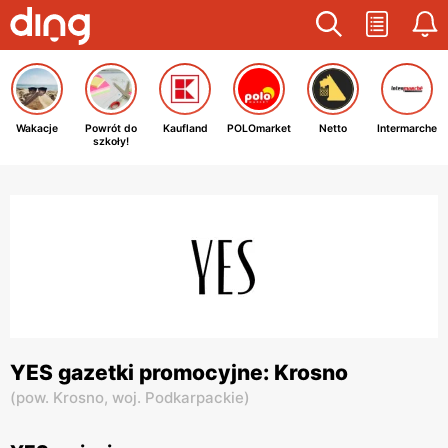
Wakacje
Powrót do
Kaufland
POLOmarket
Netto
Intermarche
szkoły!
YES gazetki promocyjne: Krosno
(
pow. Krosno,
woj. Podkarpackie
)