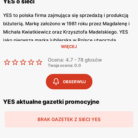
YES o sieci
YES to polska firma zajmująca się sprzedażą i produkcją
biżuterią. Markę założono w 1981 roku przez Magdalenę i
Michała Kwiatkiewicz oraz Krzysztofa Madelskiego. YES
jako pierwsza marka jubilerska w Polsce utworzyła
WIĘCEJ
sprzedaż internetową oraz media społecznościowe.
Biżuterie YES tworzy zespół projektantów firmy oraz
Ocena: 4.7 - 78 głosów
zaproszeni artyści i projektanci.
Twoja ocena: 0.0
YES – z myślą o miłośnikach biżuterii
OBSERWUJ
Biżuteria YES charakteryzuje się pięknem, elegancją i
YES aktualne gazetki promocyjne
oryginalnością. Projektanci marki tworzą swoje produkty z
myślą o kobietach, nakreślając ich wewnętrzny blask. W
ofercie sklepu znajdziemy obrączki, pierścionki, kolczyki,
BRAK GAZETEK Z SIECI YES
naszyjnik, diamenty z certyfikatami oraz charmsy.
Biżuteria YES budzi wiele pozytywnych emocji. Prawie