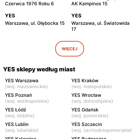
Czerwca 1976 Roku 6
AK Kampinos 15
YES
YES
Warszawa, ul. Głębocka 15
Warszawa, ul. Światowida
17
YES
YES
Warszawa, ul. Puławska 2
Janki, ul. Mszczonowska 3
WIĘCEJ
YES
YES
Pruszków, ul. Henryka
Legionowo, ul. Jerzego
YES sklepy według miast
Sienkiewicza 19
Siwińskiego 2
YES Warszawa
YES Kraków
YES
YES
(
woj. mazowieckie
)
(
woj. małopolskie
)
Grodzisk Mazowiecki, ul.
Żyrardów, ul. 1 Maja 40
YES Poznań
YES Wrocław
Henryka Sienkiewicza
(
woj. wielkopolskie
)
(
woj. dolnośląskie
)
46/50
YES Łódź
YES Gdańsk
(
woj. łódzkie
)
(
woj. pomorskie
)
YES
YES
YES Lublin
YES Szczecin
Władysławowo, ul.
Siedlce, ul. Józefa
(
woj. lubelskie
)
(
woj. zachodniopomorskie
)
Ciechanowska 65
Piłsudskiego 74
YES Katowice
YES Bydgoszcz