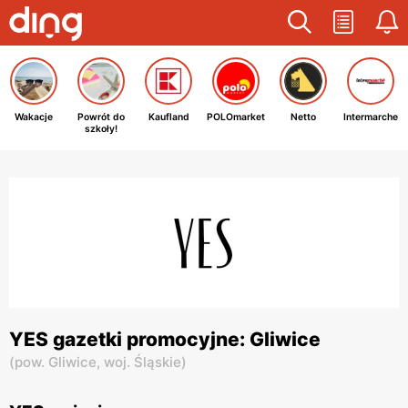
Wakacje
Powrót do
Kaufland
POLOmarket
Netto
Intermarche
szkoły!
YES gazetki promocyjne: Gliwice
(
pow. Gliwice,
woj. Śląskie
)