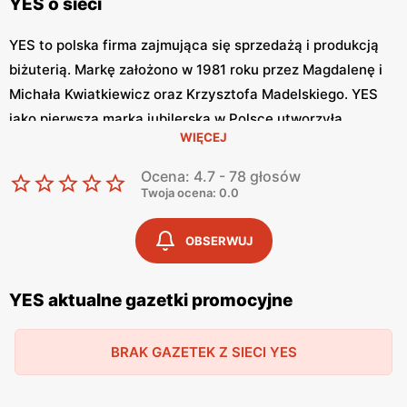
YES o sieci
YES to polska firma zajmująca się sprzedażą i produkcją
biżuterią. Markę założono w 1981 roku przez Magdalenę i
Michała Kwiatkiewicz oraz Krzysztofa Madelskiego. YES
jako pierwsza marka jubilerska w Polsce utworzyła
WIĘCEJ
sprzedaż internetową oraz media społecznościowe.
Biżuterie YES tworzy zespół projektantów firmy oraz
Ocena: 4.7 - 78 głosów
zaproszeni artyści i projektanci.
Twoja ocena: 0.0
YES – z myślą o miłośnikach biżuterii
OBSERWUJ
Biżuteria YES charakteryzuje się pięknem, elegancją i
YES aktualne gazetki promocyjne
oryginalnością. Projektanci marki tworzą swoje produkty z
myślą o kobietach, nakreślając ich wewnętrzny blask. W
ofercie sklepu znajdziemy obrączki, pierścionki, kolczyki,
BRAK GAZETEK Z SIECI YES
naszyjnik, diamenty z certyfikatami oraz charmsy.
Biżuteria YES budzi wiele pozytywnych emocji. Prawie