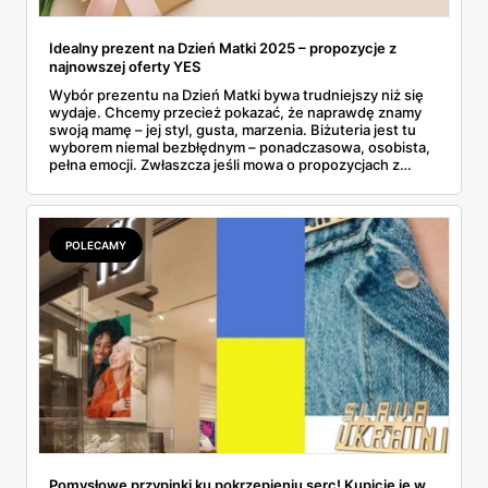
Idealny prezent na Dzień Matki 2025 – propozycje z
najnowszej oferty YES
Wybór prezentu na Dzień Matki bywa trudniejszy niż się
wydaje. Chcemy przecież pokazać, że naprawdę znamy
swoją mamę – jej styl, gusta, marzenia. Biżuteria jest tu
wyborem niemal bezbłędnym – ponadczasowa, osobista,
pełna emocji. Zwłaszcza jeśli mowa o propozycjach z
majowej gazetki YES, które łączą w sobie elegancję,
symbolikę i atrakcyjne promocje. Co ważne, marka
przygotowała wyjątkową niespodziankę: 100 zł w
prezencie przy zakupach za minimum 500 zł – idealny
POLECAMY
moment, by spełnić marzenie mamy... i nieco
zaoszczędzić. Złoto, srebro, perły, cyrkonie – propozycji
nie brakuje. Wśród nich znajdziemy coś zarówno dla
miłośniczek minimalizmu, jak i kobiet ceniących bardziej
wyraziste formy. To co, gotowi na inspiracje?
Pomysłowe przypinki ku pokrzepieniu serc! Kupicie je w