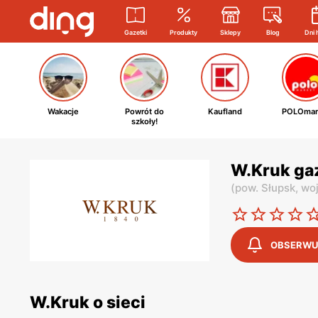
Gazetki
Produkty
Sklepy
Blog
Dni 
Wakacje
Powrót do
Kaufland
POLOmar
szkoły!
W.Kruk ga
(
pow. Słupsk,
woj
OBSERWU
W.Kruk o sieci