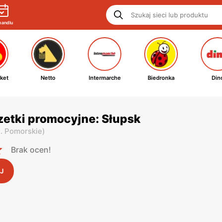
handlu
ket
Netto
Intermarche
Biedronka
Din
zetki promocyjne: Słupsk
. Pomorskie
)
Brak ocen!
J