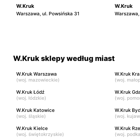
W.Kruk
W.Kruk
Warszawa, ul. Powsińska 31
Warszawa, 
W.Kruk
W.Kruk
Warszawa, ul. Jubilerska 1/3
Warszawa, 
6
W.Kruk sklepy według miast
W.Kruk
W.Kruk
Warszawa, ul. Światowida 17
Warszawa a
Piłsudskieg
W.Kruk Warszawa
W.Kruk Kr
(
woj. mazowieckie
)
(
woj. małop
W.Kruk
W.Kruk
W.Kruk Łódź
W.Kruk Gd
Piaseczno, ul. Puławska 42E
Legionowo,
(
woj. łódzkie
)
(
woj. pomo
Piłsudskie
W.Kruk Katowice
W.Kruk By
W.Kruk
(
woj. śląskie
)
W.Kruk
(
woj. kuja
Wyszków, ul. Gen. Józefa Sowińskiego
Siedlce, ul
W.Kruk Kielce
W.Kruk Rz
62
(
woj. świętokrzyskie
)
(
woj. podk