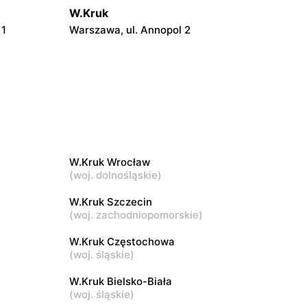
W.Kruk
 1
Warszawa, ul. Annopol 2
W.Kruk
AK
Warszawa, ul. Głębocka 15
W.Kruk
Piaseczno, ul. Puławska 46
W.Kruk Wrocław
(
woj. dolnośląskie
)
W.Kruk
W.Kruk Szczecin
Mińsk Mazowiecki, ul. Konstytucji 3 Maja
(
woj. zachodniopomorskie
)
5
W.Kruk Częstochowa
W.Kruk
(
woj. śląskie
)
Płock, ul. Wyszogrodzka 127
W.Kruk Bielsko-Biała
(
woj. śląskie
)