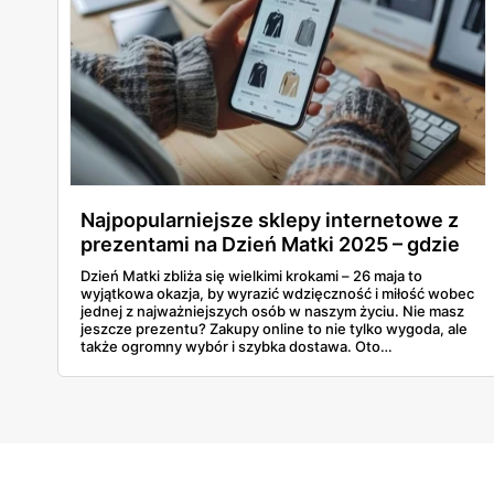
Najpopularniejsze sklepy internetowe z
prezentami na Dzień Matki 2025 – gdzie
znaleźć idealny upominek online?
Dzień Matki zbliża się wielkimi krokami – 26 maja to
wyjątkowa okazja, by wyrazić wdzięczność i miłość wobec
jednej z najważniejszych osób w naszym życiu. Nie masz
jeszcze prezentu? Zakupy online to nie tylko wygoda, ale
także ogromny wybór i szybka dostawa. Oto
najpopularniejsze sklepy internetowe z prezentami na
Dzień Mamy, w których na pewno znajdziesz coś
wyjątkowego!