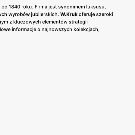
ie od 1840 roku. Firma jest synonimem luksusu,
łych wyrobów jubilerskich.
W.Kruk
oferuje szeroki
dnym z kluczowych elementów strategii
ółowe informacje o najnowszych kolekcjach,
y.
Gazetki
te są wydawane co kwartał, co pozwala
e, jak i nowoczesne wzory biżuterii, w tym
aby dostarczać unikalne i ponadczasowe produkty,
ich jak grawerowanie, co dodatkowo podnosi
jach w największych miastach Polski, oferując
ją, że każdy zakup staje się niezapomnianym
niskie ceny
na wybrane produkty.
W.Kruk
 temu klienci mają dostęp do najnowszych i
ekskluzywne wydarzenia, takie jak pokazy mody i
Kruk
odbywa się również za pośrednictwem
biorców. Regularne
promocje
i specjalne oferty,
 Polsce
W.Kruk
jest symbolem luksusu i tradycji
nem i jakością. Dzięki regularnym
gazetkom
ona klientów, którzy cenią sobie elegancję i