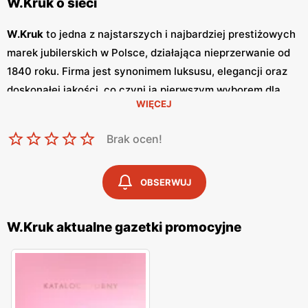
W.Kruk o sieci
W.Kruk
to jedna z najstarszych i najbardziej prestiżowych
marek jubilerskich w Polsce, działająca nieprzerwanie od
1840 roku. Firma jest synonimem luksusu, elegancji oraz
doskonałej jakości, co czyni ją pierwszym wyborem dla
WIĘCEJ
osób poszukujących wyjątkowych i trwałych wyrobów
jubilerskich.
W.Kruk
oferuje szeroki asortyment biżuterii,
Brak ocen!
zegarków oraz akcesoriów, które zaspokajają nawet
najbardziej wyrafinowane gusta. Jednym z kluczowych
elementów strategii marketingowej
W.Kruk
są regularnie
OBSERWUJ
wydawane
gazetki promocyjne
. Te eleganckie broszury
zawierają szczegółowe informacje o najnowszych
W.Kruk aktualne gazetki promocyjne
kolekcjach, ekskluzywnych ofertach oraz specjalnych
promocjach
, które często obejmują
niskie ceny
na
wybrane produkty.
Gazetki
te są wydawane co kwartał, co
pozwala klientom na bieżąco śledzić nowości i korzystać z