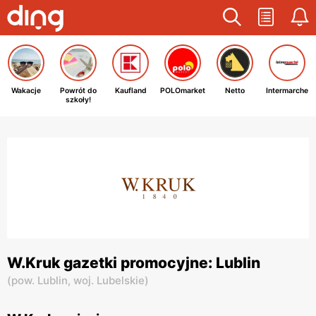
Wakacje
Powrót do
Kaufland
POLOmarket
Netto
Intermarche
szkoły!
W.Kruk gazetki promocyjne: Lublin
(
pow. Lublin,
woj. Lubelskie
)