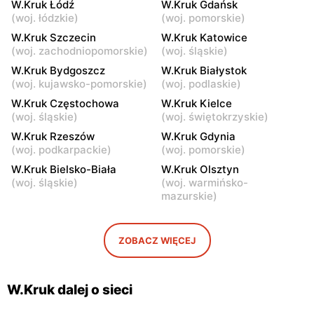
W.Kruk Łódź
W.Kruk Gdańsk
(
woj. łódzkie
)
(
woj. pomorskie
)
W.Kruk
W.Kruk
W.Kruk Szczecin
W.Kruk Katowice
Janki, ul. Mszczonowska 3
Piaseczno, ul. Puławska 46
(
woj. zachodniopomorskie
)
(
woj. śląskie
)
W.Kruk
W.Kruk
W.Kruk Bydgoszcz
W.Kruk Białystok
Piaseczno, ul. Puławska
Legionowo, ul. Marsz.
(
woj. kujawsko-pomorskie
)
(
woj. podlaskie
)
42E
Józefa Piłsudskiego 31C
W.Kruk Częstochowa
W.Kruk Kielce
(
woj. śląskie
)
(
woj. świętokrzyskie
)
W.Kruk
W.Kruk
W.Kruk Rzeszów
W.Kruk Gdynia
Wołomin, ul. Geodetów 2
Mińsk Mazowiecki, ul.
(
woj. podkarpackie
)
(
woj. pomorskie
)
Konstytucji 3 Maja 5
W.Kruk Bielsko-Biała
W.Kruk Olsztyn
W.Kruk
W.Kruk
(
woj. śląskie
)
(
woj. warmińsko-
mazurskie
)
Wyszków, ul. Gen. Józefa
Siedlce, ul. Józefa
Sowińskiego 62
Piłsudskiego 74
W.Kruk
W.Kruk
ZOBACZ WIĘCEJ
Płock, ul. Wyszogrodzka
Płock, ul. Wyszogrodzka
144
127
W.Kruk dalej o sieci