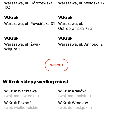
Warszawa, ul. Górczewska
Warszawa, ul. Wołoska 12
124
W.Kruk
W.Kruk
Warszawa, ul. Powsińska 31
Warszawa, ul.
Ostrobramska 75c
W.Kruk
W.Kruk
Warszawa, ul. Żwirki i
Warszawa, ul. Annopol 2
Wigury 1
W.Kruk
W.Kruk
Warszawa, ul. Jubilerska
Warszawa, ul. plac
WIĘCEJ
1/3
Czerwca 1976 Roku 6
W.Kruk
W.Kruk
W.Kruk sklepy według miast
Warszawa, ul. Zgrupowania
Warszawa, ul. Głębocka 15
AK Kampinos 15
W.Kruk Warszawa
W.Kruk Kraków
(
woj. mazowieckie
)
(
woj. małopolskie
)
W.Kruk
W.Kruk
W.Kruk Poznań
W.Kruk Wrocław
Warszawa, ul. Światowida
Warszawa al. Marsz. Józefa
(
woj. wielkopolskie
)
(
woj. dolnośląskie
)
17
Piłsudskiego 1