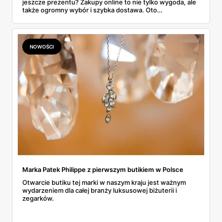
jeszcze prezentu? Zakupy online to nie tylko wygoda, ale
także ogromny wybór i szybka dostawa. Oto
najpopularniejsze sklepy internetowe z prezentami na
Dzień Mamy, w których na pewno znajdziesz coś
wyjątkowego!
NOWOŚCI
Marka Patek Philippe z pierwszym butikiem w Polsce
Otwarcie butiku tej marki w naszym kraju jest ważnym
wydarzeniem dla całej branży luksusowej biżuterii i
zegarków.