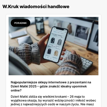
zachwycają pięknem i jakością. Dzięki regularnym
W.Kruk wiadomości handlowe
gazetkom promocyjnym
, licznych
promocjach
oraz
niskim
cenom
, zakupy w
W.Kruk
stają się dostępne dla
szerokiego grona klientów, którzy cenią sobie elegancję i
PORADNIK
wyjątkowość.
Najpopularniejsze sklepy internetowe z prezentami na
Dzień Matki 2025 – gdzie znaleźć idealny upominek
online?
Dzień Matki zbliża się wielkimi krokami – 26 maja to
wyjątkowa okazja, by wyrazić wdzięczność i miłość wobec
jednej z najważniejszych osób w naszym życiu. Nie masz