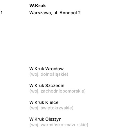
W.Kruk
 1
Warszawa, ul. Annopol 2
W.Kruk
AK
Warszawa, ul. Głębocka 15
W.Kruk
Piaseczno, ul. Puławska 46
W.Kruk Wrocław
(
woj. dolnośląskie
)
W.Kruk
W.Kruk Szczecin
Mińsk Mazowiecki, ul. Konstytucji 3 Maja
(
woj. zachodniopomorskie
)
5
W.Kruk Kielce
W.Kruk
(
woj. świętokrzyskie
)
Płock, ul. Wyszogrodzka 127
W.Kruk Olsztyn
(
woj. warmińsko-mazurskie
)