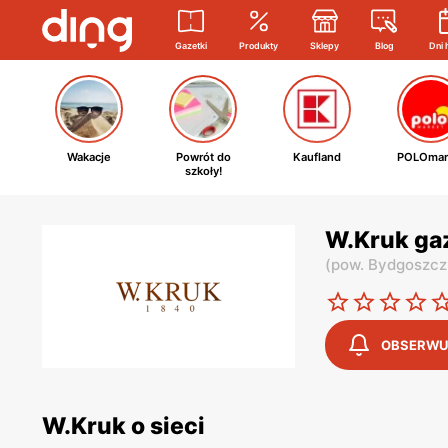
Gazetki
Produkty
Sklepy
Blog
Dni 
Wakacje
Powrót do
Kaufland
POLOmar
szkoły!
W.Kruk ga
(
pow. Bydgoszcz
OBSERWU
W.Kruk o sieci