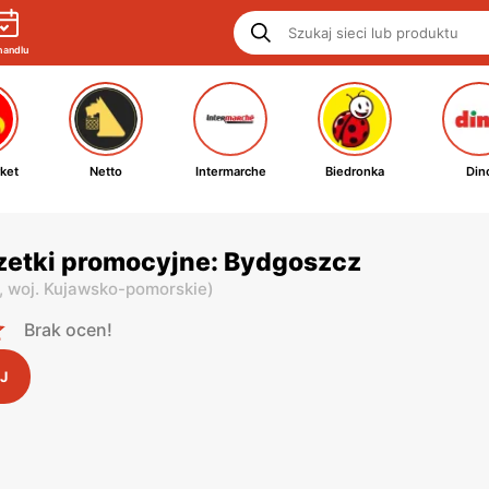
handlu
ket
Netto
Intermarche
Biedronka
Din
zetki promocyjne: Bydgoszcz
,
woj. Kujawsko-pomorskie
)
Brak ocen!
J