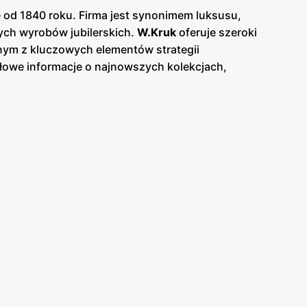
ie od 1840 roku. Firma jest synonimem luksusu,
łych wyrobów jubilerskich.
W.Kruk
oferuje szeroki
dnym z kluczowych elementów strategii
ółowe informacje o najnowszych kolekcjach,
y.
Gazetki
te są wydawane co kwartał, co pozwala
e, jak i nowoczesne wzory biżuterii, w tym
aby dostarczać unikalne i ponadczasowe produkty,
ich jak grawerowanie, co dodatkowo podnosi
jach w największych miastach Polski, oferując
ją, że każdy zakup staje się niezapomnianym
niskie ceny
na wybrane produkty.
W.Kruk
 temu klienci mają dostęp do najnowszych i
ekskluzywne wydarzenia, takie jak pokazy mody i
Kruk
odbywa się również za pośrednictwem
biorców. Regularne
promocje
i specjalne oferty,
 Polsce
W.Kruk
jest symbolem luksusu i tradycji
nem i jakością. Dzięki regularnym
gazetkom
ona klientów, którzy cenią sobie elegancję i