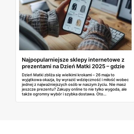
Najpopularniejsze sklepy internetowe z
prezentami na Dzień Matki 2025 – gdzie
znaleźć idealny upominek online?
Dzień Matki zbliża się wielkimi krokami – 26 maja to
wyjątkowa okazja, by wyrazić wdzięczność i miłość wobec
jednej z najważniejszych osób w naszym życiu. Nie masz
jeszcze prezentu? Zakupy online to nie tylko wygoda, ale
także ogromny wybór i szybka dostawa. Oto
najpopularniejsze sklepy internetowe z prezentami na
Dzień Mamy, w których na pewno znajdziesz coś
wyjątkowego!