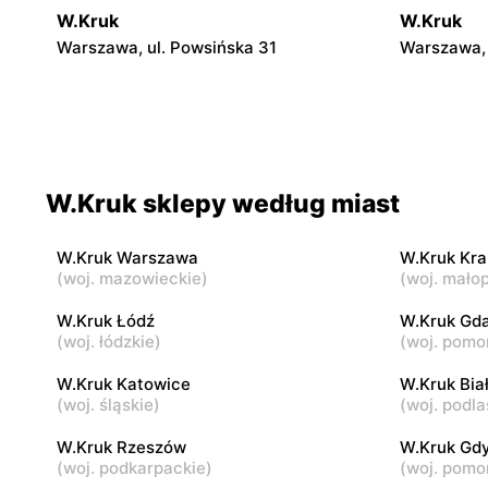
W.Kruk
W.Kruk
Warszawa, ul. Powsińska 31
Warszawa, 
W.Kruk
W.Kruk
Warszawa, ul. Jubilerska 1/3
Warszawa, 
6
W.Kruk sklepy według miast
W.Kruk
W.Kruk
Warszawa, ul. Światowida 17
Warszawa a
Piłsudskieg
W.Kruk Warszawa
W.Kruk Kr
(
woj. mazowieckie
)
(
woj. małop
W.Kruk
W.Kruk
W.Kruk Łódź
W.Kruk Gd
Piaseczno, ul. Puławska 42E
Legionowo,
(
woj. łódzkie
)
(
woj. pomo
Piłsudskie
W.Kruk Katowice
W.Kruk Bia
W.Kruk
(
woj. śląskie
)
W.Kruk
(
woj. podla
Wyszków, ul. Gen. Józefa Sowińskiego
Siedlce, ul
W.Kruk Rzeszów
W.Kruk Gd
62
(
woj. podkarpackie
)
(
woj. pomo