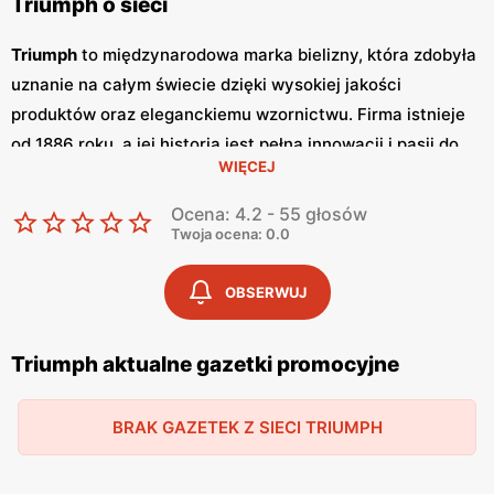
Triumph o sieci
Triumph
to międzynarodowa marka bielizny, która zdobyła
uznanie na całym świecie dzięki wysokiej jakości
produktów oraz eleganckiemu wzornictwu. Firma istnieje
od 1886 roku, a jej historia jest pełna innowacji i pasji do
WIĘCEJ
tworzenia bielizny, która łączy komfort z estetyką. Triumph
oferuje szeroki wybór biustonoszy, majtek, koszulek
Ocena: 4.2 - 55 głosów
nocnych oraz bielizny modelującej, odpowiadając na
Twoja ocena: 0.0
potrzeby kobiet w każdym wieku. Triumph regularnie
wydaje
gazetki promocyjne
, które są dostępne zarówno w
OBSERWUJ
formie drukowanej, jak i online.
Gazetki
te ukazują się co
miesiąc, prezentując najnowsze kolekcje oraz aktualne
Triumph aktualne gazetki promocyjne
promocje
. Dzięki nim klienci mogą na bieżąco śledzić
dostępne
promocje
i korzystać z atrakcyjnych
niskich cen
BRAK GAZETEK Z SIECI TRIUMPH
na produkty najwyższej jakości. Regularne
promocje
sprawiają, że elegancka bielizna Triumph jest dostępna dla