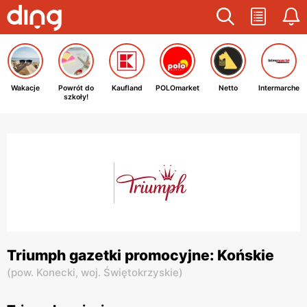
Wakacje
Powrót do
Kaufland
POLOmarket
Netto
Intermarche
szkoły!
Triumph gazetki promocyjne: Końskie
(
pow. Konecki,
woj. Świętokrzyskie
)