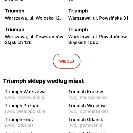
Triumph
Triumph
Warszawa, ul. Wołoska 12,
Warszawa, ul. Powsińska 31
Triumph
Triumph
Warszawa, ul. Powstańców
Warszawa, ul. Powstańców
Śląskich 126
Śląskich 106c
Triumph
Triumph
Warszawa, ul. Wałbrzyska
Warszawa, ul. Puławska
WIĘCEJ
11/133
246
Triumph
Triumph
Triumph sklepy według miast
Warszawa, ul.
Warszawa, ul. Grochowska
Ostrobramska 75C
93
Triumph Warszawa
Triumph Kraków
(
woj. mazowieckie
)
(
woj. małopolskie
)
Triumph
Triumph
Triumph Poznań
Triumph Wrocław
Warszawa, ul. Annopol 2
Warszawa, ul. plac
(
woj. wielkopolskie
)
(
woj. dolnośląskie
)
Czerwca 1976 Roku 6
Triumph Łódź
Triumph Gdańsk
(
woj. łódzkie
)
(
woj. pomorskie
)
Triumph
Triumph