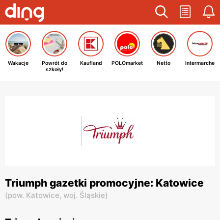
Wakacje
Powrót do
Kaufland
POLOmarket
Netto
Intermarche
szkoły!
Triumph gazetki promocyjne: Katowice
(
pow. Katowice,
woj. Śląskie
)