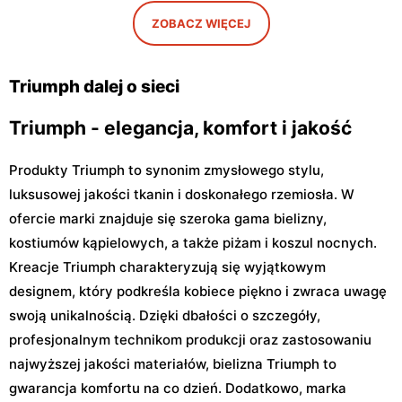
579
ZOBACZ WIĘCEJ
Triumph
Triumph
Janki, ul. Mszczonowska 3
Łomianki, ul. Warszawska
71 A
Triumph dalej o sieci
Triumph - elegancja, komfort i jakość
Produkty Triumph to synonim zmysłowego stylu,
luksusowej jakości tkanin i doskonałego rzemiosła. W
ofercie marki znajduje się szeroka gama bielizny,
kostiumów kąpielowych, a także piżam i koszul nocnych.
Kreacje Triumph charakteryzują się wyjątkowym
designem, który podkreśla kobiece piękno i zwraca uwagę
swoją unikalnością. Dzięki dbałości o szczegóły,
profesjonalnym technikom produkcji oraz zastosowaniu
najwyższej jakości materiałów, bielizna Triumph to
gwarancja komfortu na co dzień. Dodatkowo, marka