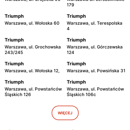
179
Triumph
Triumph
Warszawa, ul. Wołoska 60
Warszawa, ul. Terespolska
4
Triumph
Triumph
Warszawa, ul. Grochowska
Warszawa, ul. Górczewska
243/245
124
Triumph
Triumph
Warszawa, ul. Wołoska 12,
Warszawa, ul. Powsińska 31
Triumph
Triumph
Warszawa, ul. Powstańców
Warszawa, ul. Powstańców
Śląskich 126
Śląskich 106c
Triumph
Triumph
Warszawa, ul. Wałbrzyska
Warszawa, ul. Puławska
WIĘCEJ
11/133
246
Triumph
Triumph