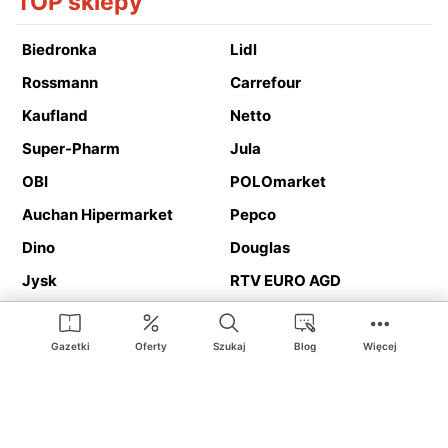
TOP sklepy
Biedronka
Lidl
Rossmann
Carrefour
Kaufland
Netto
Super-Pharm
Jula
OBI
POLOmarket
Auchan Hipermarket
Pepco
Dino
Douglas
Jysk
RTV EURO AGD
Action
Media Expert
Deichmann
Media Markt
Gazetki
Oferty
Szukaj
Blog
Więcej
Ding.pl to serwis internetowy prezentujący
gazetki promocyjne
oraz
katalogi
sklepów i dużych sieci handlowych. Dzięki
geolokalizacji otrzymasz przede wszystkim oferty sklepów, z