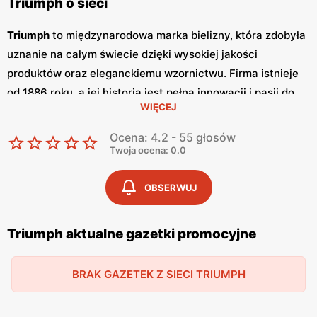
Triumph o sieci
Triumph
to międzynarodowa marka bielizny, która zdobyła
uznanie na całym świecie dzięki wysokiej jakości
produktów oraz eleganckiemu wzornictwu. Firma istnieje
od 1886 roku, a jej historia jest pełna innowacji i pasji do
WIĘCEJ
tworzenia bielizny, która łączy komfort z estetyką. Triumph
oferuje szeroki wybór biustonoszy, majtek, koszulek
Ocena: 4.2 - 55 głosów
nocnych oraz bielizny modelującej, odpowiadając na
Twoja ocena: 0.0
potrzeby kobiet w każdym wieku. Triumph regularnie
wydaje
gazetki promocyjne
, które są dostępne zarówno w
OBSERWUJ
formie drukowanej, jak i online.
Gazetki
te ukazują się co
miesiąc, prezentując najnowsze kolekcje oraz aktualne
Triumph aktualne gazetki promocyjne
promocje
. Dzięki nim klienci mogą na bieżąco śledzić
dostępne
promocje
i korzystać z atrakcyjnych
niskich cen
BRAK GAZETEK Z SIECI TRIUMPH
na produkty najwyższej jakości. Regularne
promocje
sprawiają, że elegancka bielizna Triumph jest dostępna dla