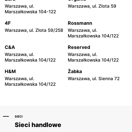
Warszawa, ul.
Warszawa, ul. Złota 59
Triumph
Triumph
Marszałkowska 104-122
Warszawa, ul. Światowida
Warszawa, ul. Belgradzka
17
46
4F
Rossmann
Warszawa, ul. Złota 59/258
Warszawa, ul.
Triumph
Triumph
Marszałkowska 104/122
Warszawa, ul. Kazimierza
Łomianki, ul. Brukowa 25
Szpotańskiego 4
C&A
Reserved
Warszawa, ul.
Warszawa, ul.
Triumph
Triumph
Marszałkowska 104/122
Marszałkowska 104/122
Warszawa, ul. Puławska
Janki, ul. Mszczonowska 3
579
H&M
Żabka
Warszawa, ul.
Warszawa, ul. Sienna 72
Triumph
Triumph
Marszałkowska 104/122
Łomianki, ul. Warszawska
Pruszków, ul. Piękna 4/11
71 A
SIECI
Sieci handlowe