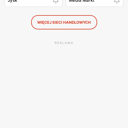
Jysk
Media Markt
WIĘCEJ SIECI HANDLOWYCH
REKLAMA