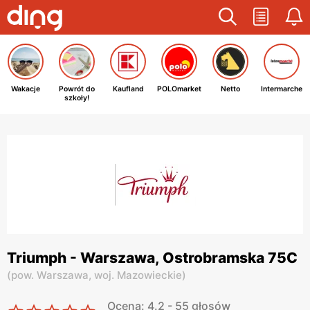
Wakacje
Powrót do
Kaufland
POLOmarket
Netto
Intermarche
szkoły!
Triumph - Warszawa, Ostrobramska 75C
(
pow. Warszawa,
woj. Mazowieckie
)
Ocena: 4.2 - 55 głosów