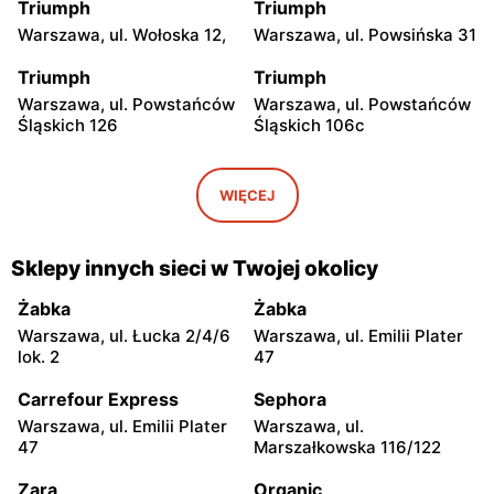
Triumph
Triumph
Warszawa, ul. Wołoska 12,
Warszawa, ul. Powsińska 31
Triumph
Triumph
Warszawa, ul. Powstańców
Warszawa, ul. Powstańców
Śląskich 126
Śląskich 106c
Triumph
Triumph
Warszawa, ul. Wałbrzyska
Warszawa, ul. Puławska
WIĘCEJ
11/133
246
Triumph
Triumph
Sklepy innych sieci w Twojej okolicy
Warszawa, ul. Grochowska
Warszawa, ul. Annopol 2
93
Żabka
Żabka
Warszawa, ul. Łucka 2/4/6
Warszawa, ul. Emilii Plater
Triumph
Triumph
lok. 2
47
Warszawa, ul. plac
Warszawa, ul. Zgrupowania
Czerwca 1976 Roku 6
AK Kampinos 15
Carrefour Express
Sephora
Warszawa, ul. Emilii Plater
Warszawa, ul.
Triumph
Triumph
47
Marszałkowska 116/122
Warszawa, ul. Głębocka 15
Warszawa, ul. Jana
Ciszewskiego 15
Zara
Organic